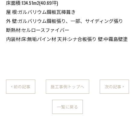
床面積:134.51m2(40.69坪)
屋 根:ガルバリウム鋼板瓦棒葺き
外 壁:ガルバリウム鋼板張り、一部、サイディング張り
断熱材:セルロースファイバー
内装材:床:無垢パイン材 天井:シナ合板張り 壁:中霧島壁塗
< 前の記事
施工事例トップへ
次の記事 >
一覧に戻る