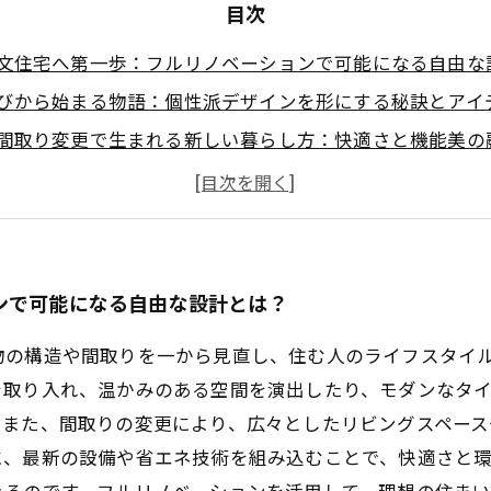
目次
文住宅へ第一歩：フルリノベーションで可能になる自由な
びから始まる物語：個性派デザインを形にする秘訣とアイ
間取り変更で生まれる新しい暮らし方：快適さと機能美の
リアルストーリー：フルリノベーションで見違える住まい
た個性派注文住宅のご紹介：長く愛されるデザインの魅力
レンドを押さえたフルリノベーションデザインのポイント
住まいを実現！注文住宅フルリノベーション成功の秘訣と
ンで可能になる自由な設計とは？
物の構造や間取りを一から見直し、住む人のライフスタイ
を取り入れ、温かみのある空間を演出したり、モダンなタ
。また、間取りの変更により、広々としたリビングスペー
に、最新の設備や省エネ技術を組み込むことで、快適さと
きるのです。フルリノベーションを活用して、理想の住ま