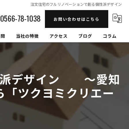
注文住宅のフルリノベーションで創る個性派デザイン
0566-78-1038
お問い合わせはこちら
質問
当社の特徴
アクセス
ブログ
コラム
自然素材
高性能
性派デザイン ～愛知
セルロースファイバー
ら「ツクヨミクリエー
健康住宅
和モダン