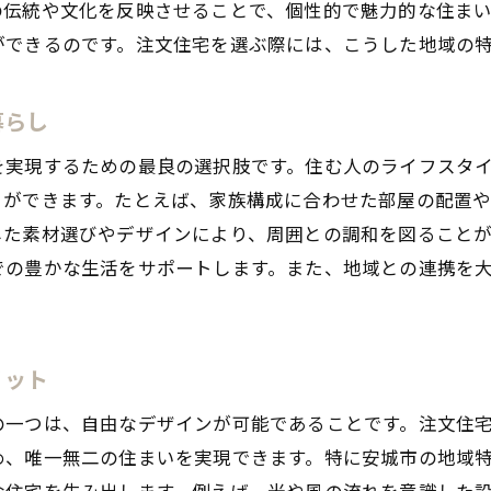
の伝統や文化を反映させることで、個性的で魅力的な住ま
注文住宅で実現する高品質な住まいの秘密
ができるのです。注文住宅を選ぶ際には、こうした地域の
安城市での注文住宅ローン活用法
安城市の特色を生かした注文住宅の設計アイデア
暮らし
地元の自然素材を活用した家づくり
安城市の気候に適した断熱性能の工夫
を実現するための最良の選択肢です。住む人のライフスタ
とができます。たとえば、家族構成に合わせた部屋の配置
地域文化を取り入れたデザインの魅力
した素材選びやデザインにより、周囲との調和を図ること
エコロジーと快適さを両立する設計
での豊かな生活をサポートします。また、地域との連携を
安城市らしい外観とインテリアの提案
注文住宅で叶える安城市の景観に調和する家
理想の住まいを形にする安城市の注文住宅事情
リット
注文住宅市場のトレンドと安城市の特徴
の一つは、自由なデザインが可能であることです。注文住
安城市での成功事例から学ぶ家づくり
め、唯一無二の住まいを実現できます。特に安城市の地域
地元業者の選び方と信頼性のポイント
な住宅を生み出します。例えば、光や風の流れを意識した