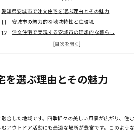
愛知県安城市で注文住宅を選ぶ理由とその魅力
安城市の魅力的な地域特性と住環境
注文住宅で実現する安城市の理想的な暮らし
自由なデザインが可能な注文住宅のメリット
安城市での注文住宅における地元の特色活用
家族のライフスタイルに合わせた設計の魅力
注文住宅で感じる安城市の地域コミュニティとの繋
宅を選ぶ理由とその魅力
予算に応じた柔軟な注文住宅プランのご紹介
注文住宅での予算設定の基本とポイント
安城市での注文住宅プランの多様性
予算を最大限に活かす設計と素材選び
に融合した地域です。四季折々の美しい風景が広がり、住む
コストパフォーマンスに優れた注文住宅の提案
しむアウトドア活動にも最適な場所が豊富です。このよう