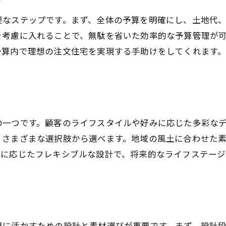
色彩と素材で表現する個性的な空間
要なステップです。まず、全体の予算を明確にし、土地代
注文住宅で実現する趣味を楽しむスペース
を考慮に入れることで、無駄を省いた効率的な予算管理が
家族の絆を深める団らんの場の設計
予算内で理想の注文住宅を実現する手助けをしてくれます
自然との調和を考えた住空間の演出
安城市に新たな風を吹き込む革新のデザイン
の一つです。顧客のライフスタイルや好みに応じた多彩な
、さまざまな選択肢から選べます。地域の風土に合わせた
化に応じたフレキシブルな設計で、将来的なライフステー
限に活かすための設計と素材選びが重要です。まず、設計