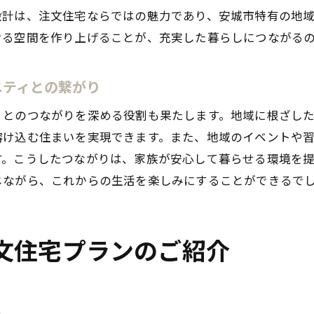
設計は、注文住宅ならではの魅力であり、安城市特有の地
地元産材で実現する環境に優しい住まい
せる空間を作り上げることが、充実した暮らしにつながる
素材が持つ自然の美しさを活かすデザイン
地元素材を活かしたコストパフォーマンス
ニティとの繋がり
安城市で育む地産地消の家づくり
愛知県安城市で実現する注文住宅の設計の自由度
ィとのつながりを深める役割も果たします。地域に根ざし
溶け込む住まいを実現できます。また、地域のイベントや
自由設計で叶えるオリジナリティ溢れる住まい
す。こうしたつながりは、家族が安心して暮らせる環境を
ライフスタイルに合わせた間取りの提案
じながら、これからの生活を楽しみにすることができるで
注文住宅で可能なオーダーメイド家具の導入
安城市の自然を取り入れた開放感ある設計
未来を見据えた柔軟なリノベーション対応
文住宅プランのご紹介
安城市での生活に最適化された設計のポイント
注文住宅で創る安城市の個性的な住空間
デザイン性と機能性を兼ね備えたインテリア
ト