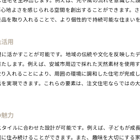
安城市での土地選びとその重要性
が心地よさを感じられる空間を創出することができます。
注文住宅プロジェクトの進め方
産品を取り入れることで、より個性的で持続可能な住まい
安城市の注文住宅で実現する無限の可能性
注文住宅で叶える安城市での快適なライフスタイル
色活用
ライフスタイルに応じた空間づくりの工夫
限に活かすことが可能です。地域の伝統や文化を反映した
注文住宅で手に入れる理想の生活動線
果たします。例えば、安城市周辺で採れた天然素材を使用
家庭の成長に対応するフレキシブルな設計
取り入れることにより、周囲の環境に調和した住宅が完成
プライベートとパブリックを分けた住空間
活を実現できます。これらの要素は、注文住宅ならではの
安城市でのリモートワーク対応住宅設計
未来を見据えた注文住宅のライフスタイル提案
の魅力
地元素材を活用した安城市の注文住宅選びのポイント
地域に根ざした素材選びの重要性
スタイルに合わせた設計が可能です。例えば、子どもが成
安城市の伝統工法を取り入れた家づくり
適に住み続けることができます。また、趣味を大切にする