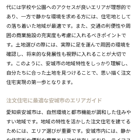
代には学校や公園へのアクセスが良いエリアが理想的で
快適さを追求するための設計ポイント
あり、一方で静かな環境を求める方には、住宅地として
断熱性能とエネルギー効率の向上
の落ち着いた地域が最適です。また、交通の利便性や周
季節に応じた快適な住環境づくり
囲の商業施設の充実度も考慮に入れるべきポイントで
家族の成長に対応する設計アプローチ
す。土地選びの際には、実際に足を運んで周囲の環境を
地域特有の気候に適した住宅作り
確認し、将来的な発展性も視野に入れることが大切で
快適な住まいのための最新技術の活用
す。このように、安城市の地域特性をしっかり理解し、
自分たちに合った土地を見つけることで、思い描く注文
ライフスタイルに合う土地を見つけて注文住宅
住宅実現の第一歩となります。
を実現
自分のライフスタイルを見極める方法
注文住宅に最適な安城市のエリアガイド
趣味や活動に適した土地の選び方
愛知県安城市は、自然環境と都市機能が調和した住みや
家族構成に合った住まいの設計
すい地域です。地域の特性を活かした注文住宅を建てる
未来を見据えた土地選びのポイント
ためには、エリア選びが重要です。安城市内には、静か
地域コミュニティとの関わりを考慮する
な住宅街や便利な商業エリアが共存しており、ライフス