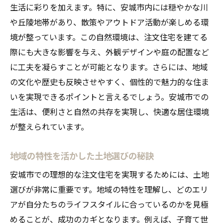
予算設定と見積もりのポイント
生活に彩りを加えます。特に、安城市内には穏やかな川
土地選びから設計までの流れ
や丘陵地帯があり、散策やアウトドア活動が楽しめる環
境が整っています。この自然環境は、注文住宅を建てる
信頼できる住宅会社選びのコツ
際にも大きな影響を与え、外観デザインや庭の配置など
安城市での注文住宅の成功事例
に工夫を凝らすことが可能となります。さらには、地域
注文住宅の設計で大切な土地選びのポイント
の文化や歴史も反映させやすく、個性的で魅力的な住ま
土地形状と設計の関係性
いを実現できるポイントと言えるでしょう。安城市での
日当たりや風通しを考慮した土地選び
生活は、便利さと自然の共存を実現し、快適な居住環境
法律や規制を理解する
が整えられています。
将来の生活スタイルに合った土地の選び方
地域の特性を活かした土地選びの秘訣
安城市での土地価格と市場動向
地盤や環境に関する重要なチェックポイン
安城市での理想的な注文住宅を実現するためには、土地
ト
選びが非常に重要です。地域の特性を理解し、どのエリ
アが自分たちのライフスタイルに合っているのかを見極
愛知県安城市で快適な注文住宅を建てるための
めることが、成功のカギとなります。例えば、子育て世
秘訣