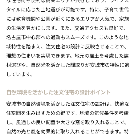
ライフスタイルに対応する注文住宅の特徴
タイルに応じた土地選びが可能です。特に、子育て世代
注文住宅の土地探しで失敗しないための必須知
には教育機関や公園が近くにあるエリアが人気で、家族
識
の生活を豊かにします。また、交通アクセスも良好で、
土地探しの基本ステップ
名古屋市中心部への通勤もスムーズです。このような地
域特性を踏まえ、注文住宅の設計に反映させることで、
よくある失敗例とその回避法
理想の住まいを実現できます。地元の風土を考慮した建
専門家に相談すべき場面とは
材選びや、自然光を活かした間取りが安城市の特性に適
契約時に確認すべき重要事項
しています。
土地の法律や権利関係の理解
購入後のサポート体制を確認する
自然環境を活かした注文住宅の設計ポイント
安城市の特色を活かした注文住宅の住まい作り
安城市の自然環境を活かした注文住宅の設計は、快適な
安城市ならではの設計コンセプト
住空間を生み出すための鍵です。地域の気候条件を考慮
地域の素材を活用した住宅デザイン
し、風通しの良い配置や大きな窓を取り入れることで、
伝統と現代性の融合を図る設計手法
自然の光と風を効果的に取り入れることができます。特