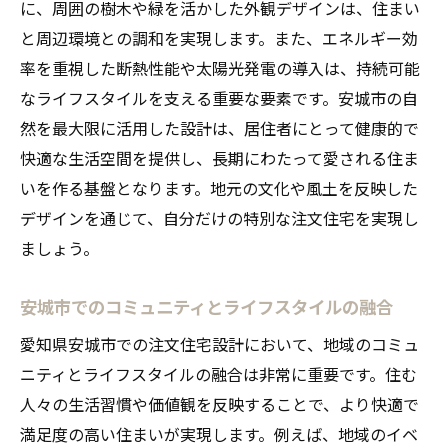
に、周囲の樹木や緑を活かした外観デザインは、住まい
地元工務店との連携で実現する住まい
と周辺環境との調和を実現します。また、エネルギー効
周辺環境を考慮した調和の取れた建物
率を重視した断熱性能や太陽光発電の導入は、持続可能
地域社会との共生を重視した住宅計画
なライフスタイルを支える重要な要素です。安城市の自
理想の住空間を実現する安城市での注文住宅の
然を最大限に活用した設計は、居住者にとって健康的で
ステップ
快適な生活空間を提供し、長期にわたって愛される住ま
住空間を最大限に活かすプランニング
いを作る基盤となります。地元の文化や風土を反映した
施工前に知っておくべきポイント
デザインを通じて、自分だけの特別な注文住宅を実現し
快適な生活動線を考えた設計
ましょう。
インテリアとエクステリアの統一感
安城市でのコミュニティとライフスタイルの融合
住みやすさを追求した空間の使い方
愛知県安城市での注文住宅設計において、地域のコミュ
末永く愛される住まいを目指して
ニティとライフスタイルの融合は非常に重要です。住む
人々の生活習慣や価値観を反映することで、より快適で
満足度の高い住まいが実現します。例えば、地域のイベ