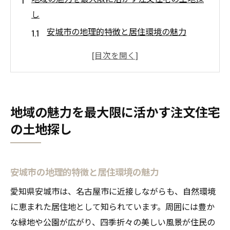
し
安城市の地理的特徴と居住環境の魅力
地域の特性を活かした土地選びの秘訣
注文住宅に最適な安城市のエリアガイド
自然環境を活かした注文住宅の設計ポイン
ト
地域の魅力を最大限に活かす注文住宅
安城市でのコミュニティとライフスタイル
の土地探し
の融合
地域文化と調和する住まいのデザイン
理想の住まいを実現するための安城市の注文住
安城市の地理的特徴と居住環境の魅力
宅の第一歩
愛知県安城市は、名古屋市に近接しながらも、自然環境
注文住宅を選ぶ際の初期ステップ
に恵まれた居住地として知られています。周囲には豊か
理想の住まいへのビジョンを描く
な緑地や公園が広がり、四季折々の美しい風景が住民の