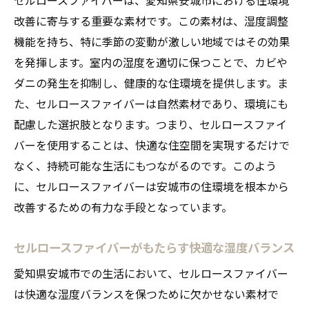
住環境におけるセルロースファイバーの健
改善に寄与する重要な素材です。この素材は、湿度調整
康メリット
機能を持ち、特に季節の変動が激しい地域ではその効果
セルロースファイバーで室内環境の質を向
を発揮します。室内の湿度を適切に保つことで、カビや
上
ダニの発生を抑制し、健康的な住環境を提供します。ま
アレルギー対策におけるセルロースファイ
た、セルロースファイバーは自然素材であり、環境にも
バーの役割
配慮した選択肢となります。つまり、セルロースファイ
快適な住まいを実現するセルロースファイ
バーを使用することは、快適な住空間を実現するだけで
バー
なく、持続可能な生活にもつながるのです。このよう
健康的な暮らしを支える自然素材の力
に、セルロースファイバーは安城市の住環境を根本から
湿度調整に最適な素材セルロースファイバーを
改善するための有力な手段となっています。
選ぶ理由
セルロースファイバーがもたらす快適な湿度バランス
セルロースファイバーの高い湿度調整力
選ばれる理由：セルロースファイバーの効
愛知県安城市での生活において、セルロースファイバー
能
は快適な湿度バランスを保つために欠かせない素材で