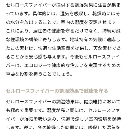
セルロースファイバーがもたらす地域への
セルロースファイバーが提供する調湿効果に注目が集ま
貢献
っています。具体的には、湿気を吸収し、乾燥時にはそ
安城市で注目を集めるセルロースファイバ
の水分を放出することで、室内の湿度を安定させます。
ーの利点
これにより、居住者の健康を守るだけでなく、持続可能
な住環境の構築に寄与します。地域特有の気候に適応し
セルロースファイバーによる住まいの価値
たこの素材は、快適な生活空間を提供し、天然素材であ
向上
ることから安心感も与えます。今後もセルロースファイ
地域の気候に応じた最適な選択：セルロー
バーは、エコロジーで健康的な住まいを実現するための
スファイバー
重要な役割を担うことでしょう。
セルロースファイバーが叶える四季を通じた快
適生活
セルロースファイバーの調湿効果で健康を守る
セルロースファイバーで季節毎の快適さを
セルロースファイバーの調湿効果は、健康維持において
保つ
も極めて重要です。湿度が高い夏には、セルロースファ
四季折々の湿度管理を可能にするセルロー
イバーが湿気を吸い込み、快適で涼しい室内環境を保持
スファイバー
します。逆に、冬の乾燥した時期には、吸収した湿気を