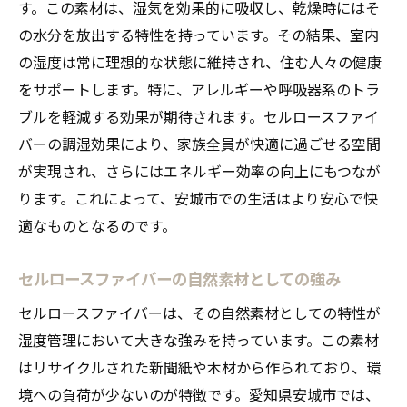
す。この素材は、湿気を効果的に吸収し、乾燥時にはそ
湿度管理におけるセルロースファイバーの
の水分を放出する特性を持っています。その結果、室内
優位性
の湿度は常に理想的な状態に維持され、住む人々の健康
セルロースファイバーの選択がもたらす快
をサポートします。特に、アレルギーや呼吸器系のトラ
適性
ブルを軽減する効果が期待されます。セルロースファイ
セルロースファイバーの機能性を最大限に
バーの調湿効果により、家族全員が快適に過ごせる空間
活用する
が実現され、さらにはエネルギー効率の向上にもつなが
効果的な湿度調整を可能にするセルロース
ります。これによって、安城市での生活はより安心で快
ファイバー
適なものとなるのです。
安城市の住まいにセルロースファイバーが必要
な理由
セルロースファイバーの自然素材としての強み
地域特性を考慮したセルロースファイバー
セルロースファイバーは、その自然素材としての特性が
の必要性
湿度管理において大きな強みを持っています。この素材
安城市の住環境を改善するセルロースファ
はリサイクルされた新聞紙や木材から作られており、環
イバー
境への負荷が少ないのが特徴です。愛知県安城市では、