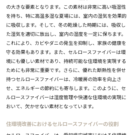
の大きな要素となります。この素材は非常に高い吸湿性
セルロースファイバーによるカビ対策の基
を持ち、特に高温多湿な夏場には、室内の湿気を効果的
本
に吸収します。そして、冬の乾燥した時期には、吸収し
湿度調整で防ぐカビの発生リスク
た湿気を適切に放出し、室内の湿度を一定に保ちます。
セルロースファイバーの抗菌効果を活かす
これにより、カビやダニの発生を抑制し、家族の健康を
カビ抑制におけるセルロースファイバーの
守る効果もあります。また、セルロースファイバーは環
重要性
境にも優しい素材であり、持続可能な住環境を実現する
セルロースファイバーで健康を守る住環境
ためにも非常に重要です。さらに、優れた断熱性を併せ
カビ防止を促進するセルロースファイバー
持つセルロースファイバーは、冷暖房の効率を向上さ
の活用法
せ、エネルギーの節約にも寄与します。このように、セ
ルロースファイバーは湿度管理や快適な住環境の実現に
セルロースファイバーで実現する健康的な住環
おいて、欠かせない素材となっています。
境
健康を支えるセルロースファイバーの調湿
住環境改善におけるセルロースファイバーの役割
効果
セルロースファイバーは、愛知県安城市における住環境