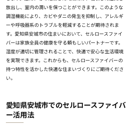
セルロースファイバーによる年間を通じた
放出し、室内の潤いを保つことができます。このような
健康管理
調湿機能により、カビやダニの発生を抑制し、アレルギ
季節に応じたセルロースファイバーの活用
ーや呼吸器系のトラブルを軽減することが期待されま
法
す。愛知県安城市の住まいにおいて、セルロースファイ
快適な四季の住まいを実現する自然素材
バーは家族全員の健康を守る頼もしいパートナーです。
セルロースファイバーがもたらす四季の快
湿度が適切に管理されることで、快適で安心な生活環境
適性
を実現できます。これからも、セルロースファイバーの
持つ特性を活かした快適な住まいづくりにご期待くださ
暮らしの質を高めるセルロースファイバーの調
い。
湿効果
セルロースファイバーで実現する暮らしの
質向上
愛知県安城市でのセルロースファイバ
調湿効果で生活の満足度を高める
ー活用法
セルロースファイバーの効果がもたらす日
常の快適さ