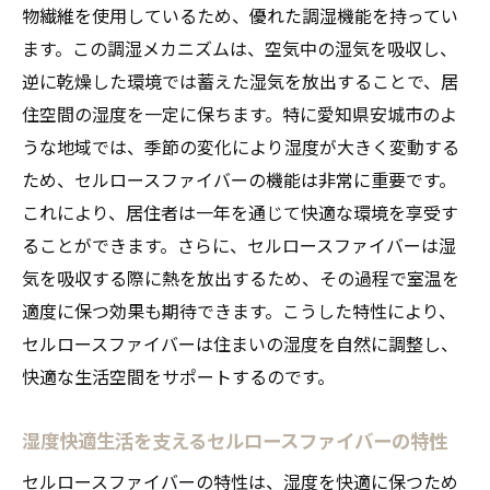
物繊維を使用しているため、優れた調湿機能を持ってい
愛知県安城市でのセルロースファイバー活用法
ます。この調湿メカニズムは、空気中の湿気を吸収し、
安城市の気候に適したセルロースファイバ
逆に乾燥した環境では蓄えた湿気を放出することで、居
ーの選び方
住空間の湿度を一定に保ちます。特に愛知県安城市のよ
地元でのセルロースファイバー使用事例紹
うな地域では、季節の変化により湿度が大きく変動する
介
ため、セルロースファイバーの機能は非常に重要です。
愛知県特有の湿度対策としてのセルロース
これにより、居住者は一年を通じて快適な環境を享受す
ファイバー
ることができます。さらに、セルロースファイバーは湿
セルロースファイバー導入のメリットと効
気を吸収する際に熱を放出するため、その過程で室温を
果
適度に保つ効果も期待できます。こうした特性により、
セルロースファイバーは住まいの湿度を自然に調整し、
地域特性を活かしたセルロースファイバー
快適な生活空間をサポートするのです。
の活用
セルロースファイバーで地域の住環境を改
湿度快適生活を支えるセルロースファイバーの特性
善する
セルロースファイバーの特性は、湿度を快適に保つため
カビを防ぐ鍵はセルロースファイバーにあり