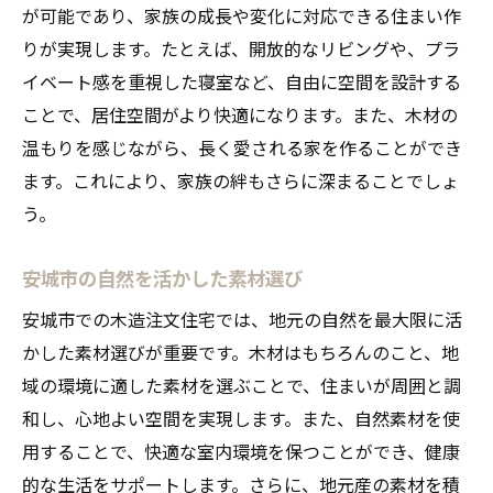
が可能であり、家族の成長や変化に対応できる住まい作
収納スペースの確保と活用法
りが実現します。たとえば、開放的なリビングや、プラ
自然と調和する安城市の木造注文住宅の魅力
イベート感を重視した寝室など、自由に空間を設計する
自然光を取り入れた設計のメリット
ことで、居住空間がより快適になります。また、木材の
庭との一体感を感じる住まい
温もりを感じながら、長く愛される家を作ることができ
四季を通じて快適な住環境の工夫
ます。これにより、家族の絆もさらに深まることでしょ
自然素材がもたらす心地よさ
う。
地域特有の気候に対応する設計
安城市の自然を活かした素材選び
風通しとプライバシーを両立させる
安城市での木造注文住宅では、地元の自然を最大限に活
安城市での注文住宅選びのポイントと秘訣を探
かした素材選びが重要です。木材はもちろんのこと、地
る
域の環境に適した素材を選ぶことで、住まいが周囲と調
予算内で最高の品質を見つける方法
和し、心地よい空間を実現します。また、自然素材を使
住宅展示場で確認すべきポイント
用することで、快適な室内環境を保つことができ、健康
パートナーとなる工務店の選び方
的な生活をサポートします。さらに、地元産の素材を積