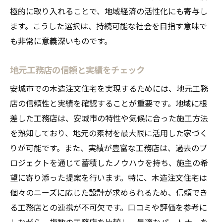
施工事例から学ぶ成功の秘訣
極的に取り入れることで、地域経済の活性化にも寄与し
契約前に確認すべき重要事項
ます。こうした選択は、持続可能な社会を目指す意味で
アフターサービスの重要性
も非常に意義深いものです。
注文住宅で実現する安城市の快適な住空間
地元工務店の信頼と実績をチェック
オープンキッチンの魅力と実用性
安城市での木造注文住宅を実現するためには、地元工務
家族の成長に対応するフレキシブルな間取
店の信頼性と実績を確認することが重要です。地域に根
り
差した工務店は、安城市の特性や気候に合った施工方法
DIYスペースの取り入れ方
を熟知しており、地元の素材を最大限に活用した家づく
防音・断熱性能の向上法
りが可能です。また、実績が豊富な工務店は、過去のプ
快適なリビングルームの作り方
ロジェクトを通じて蓄積したノウハウを持ち、施主の希
ワークスペースと生活空間の調和
望に寄り添った提案を行います。特に、木造注文住宅は
地元素材を活かした安城市の木造注文住宅の魅
個々のニーズに応じた設計が求められるため、信頼でき
力
る工務店との連携が不可欠です。口コミや評価を参考に
地産地消の木材を選ぶ利点
しながら、複数の工務店を比較し、最適なパートナーを