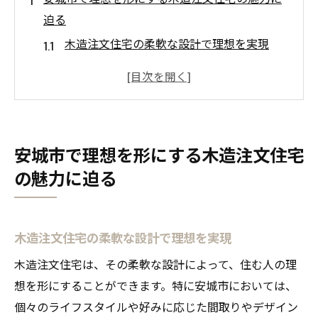
迫る
木造注文住宅の柔軟な設計で理想を実現
安城市の自然を活かした素材選び
地元工務店の信頼と実績をチェック
エコロジーとデザインの融合
家族構成に応じた空間設計の重要性
安城市で理想を形にする木造注文住宅
長期的な視点で考えるメンテナンス
の魅力に迫る
木造注文住宅で叶える安城市の豊かな暮らし
ライフスタイルに合わせたカスタマイズ
木造注文住宅の柔軟な設計で理想を実現
地元コミュニティとの関わり方
注文住宅で実現する健康的な生活
木造注文住宅は、その柔軟な設計によって、住む人の理
長期的な省エネ効果を期待する
想を形にすることができます。特に安城市においては、
個々のライフスタイルや好みに応じた間取りやデザイン
安城市の環境に優しい暮らしの実現