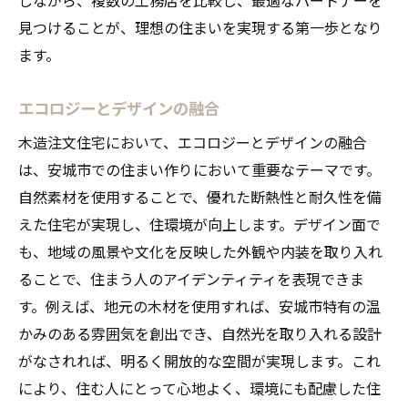
見つけることが、理想の住まいを実現する第一歩となり
伝統技術と現代のデザインの融合
ます。
環境負荷を軽減する素材選び
地域の特色を反映した外観デザイン
エコロジーとデザインの融合
古材を使ったリサイクル建築の可能性
木造注文住宅において、エコロジーとデザインの融合
安城市ならではのデザインアイデア
は、安城市での住まい作りにおいて重要なテーマです。
安城市で始める注文住宅の基本と応用
自然素材を使用することで、優れた断熱性と耐久性を備
注文住宅を始める前に知っておくべきこと
えた住宅が実現し、住環境が向上します。デザイン面で
地元の法律や規制を理解する
も、地域の風景や文化を反映した外観や内装を取り入れ
ローンや補助金の活用法
ることで、住まう人のアイデンティティを表現できま
す。例えば、地元の木材を使用すれば、安城市特有の温
スタイルやテーマの決定方法
かみのある雰囲気を創出でき、自然光を取り入れる設計
デザイナーとのコミュニケーション術
がなされれば、明るく開放的な空間が実現します。これ
完成後のメンテナンスプランを立てる
により、住む人にとって心地よく、環境にも配慮した住
安城市の暮らしを豊かにする注文住宅の選び方