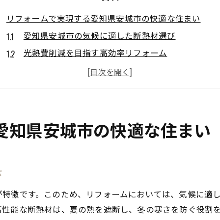
リフォームで実現する愛知県安城市の快適な住まい
愛知県安城市の気候に適した断熱材選び
光熱費削減を目指す高効率リフォーム
住まいの快適性を高める最新の設備選定
安城市で注目のエコリフォーム事例
地域特性を活かした住環境改善のポイント
持続可能な生活を支えるリフォーム戦略
愛知県安城市の快適な住まい
断熱性能が鍵！安城市でのエネルギー効率向上リフォー
断熱リフォームがもたらす快適な暮らし
び
エネルギー効率を考慮した窓の選び方
断熱材の選定で変わる住まいの質
が特徴です。このため、リフォームにおいては、気候に適
安城市におけるエコ住宅のトレンド
高性能な断熱材は、夏の熱を遮断し、冬の寒さを防ぐ役割