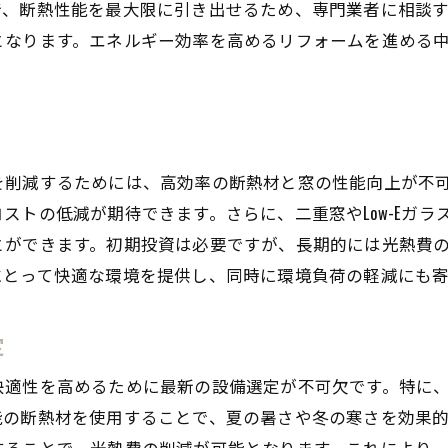
で、断熱性能を最大限に引き出せるため、専門業者に相談
エネルギー効率向上で叶う持続可能な生活
となります。エネルギー効率を高めるリフォームを進める
断熱改修で実現する省エネ住宅
愛知県安城市でのリフォームが変える暮らしの質
快適性と環境配慮を両立するリフォーム
安城市の気候特性を活かしたリフォーム事例
を削減するためには、高効率の断熱材と窓の性能向上が不
生活を豊かにする断熱リフォームの魅力
ストの低減が期待できます。さらに、二重窓やLow-Eガ
住環境改善で得られる健康的な暮らし
とができます。初期投資は必要ですが、長期的には光熱費
エネルギー効率を追求した住まいの変革
にとって快適な環境を提供し、同時に環境負荷の軽減にも寄
未来志向のリフォームで生活の質を向上
持続可能な未来へ！安城市での断熱リフォームの魅力
定
環境に優しい断熱リフォームの進化
快適性を高めるために最新の設備選定が不可欠です。特に
安城市の未来を見据えたエコリフォーム
能の断熱材を使用することで、夏の暑さや冬の寒さを効果
持続可能な住まいを実現する断熱技術
することで、光熱費の削減が可能となります。これにより