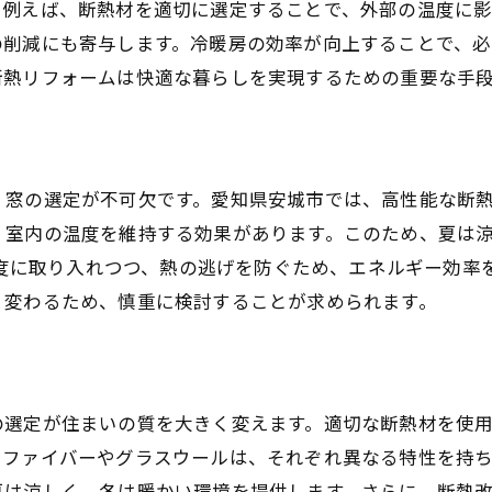
。例えば、断熱材を適切に選定することで、外部の温度に
快適空間を創出する断熱リフォームの技術
の削減にも寄与します。冷暖房の効率が向上することで、
エネルギー効率を最大化する戦略
断熱リフォームは快適な暮らしを実現するための重要な手
安城市の住まいをエコに変える実践例
持続可能な住まいのためのリフォーム計画
リフォームで叶える未来志向の住環境
、窓の選定が不可欠です。愛知県安城市では、高性能な断
、室内の温度を維持する効果があります。このため、夏は
を適度に取り入れつつ、熱の逃げを防ぐため、エネルギー効
く変わるため、慎重に検討することが求められます。
の選定が住まいの質を大きく変えます。適切な断熱材を使
スファイバーやグラスウールは、それぞれ異なる特性を持
夏は涼しく、冬は暖かい環境を提供します。さらに、断熱