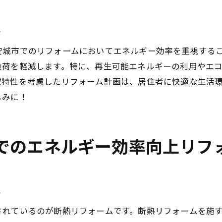
持続可能な住まいを実現した顧客の声
断熱性能とデザインの両立を追求
略
省エネ設備を取り入れる際の注意点
安城市でのリフォームにおいてエネルギー効率を重視する
リフォーム成功事例に学ぶエネルギー効率化
負荷を軽減します。特に、再生可能エネルギーの利用やエ
安城市の気候に最適な断熱リフォームの秘訣
域特性を考慮したリフォーム計画は、居住者に快適な生活
しみに！
地域特性を活かした断熱材の選び方
夏の暑さを和らげる効果的な断熱対策
冬の寒さに備えるリフォームアプローチ
でのエネルギー効率向上リフ
安城市の気候に適した窓の性能改善
断熱リフォームで実現する四季折々の快適
地域に根ざした住環境の最適化
し
リフォームを通じて実現する安城市の快適でエコな生活
されているのが断熱リフォームです。断熱リフォームを施
エコロジカルな住まい改修のプロセス