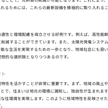
リフォームで叶える低炭素社会
入れるためには、これらの最新設備を積極的に取り入れる
環境負荷を軽減する住まい作りのポイント
安城市から始めるサステナブルな再生
光熱費削減と快適空間を両立する安城市のリフォーム
快適性と環境配慮を両立させる好例です。例えば、高性能
光熱費を抑えるための断熱リフォーム
に削減することができています。また、太陽光発電システ
省エネ住宅で実現する快適な暮らし
可能な生活を実現するための一歩となり、地域社会にも良
効率的なエネルギー使用の秘訣
理想的な選択肢となりつつあるのです。
快適性を損なわないコスト削減術
長期的な経済効果を期待できるリフォーム
ント
安城市の先進的な住まい改善事例
域特性を活かすことが非常に重要です。まず、地域の風土
エネルギー効率を重視した安城市でのリフォーム事例
ことで、住まいは地元の環境に調和し、独自性が生まれま
エネルギー効率を高める断熱改修事例
適な住環境を実現します。このように地域特性を反映させ
安城市で注目の省エネリフォーム実例
す。