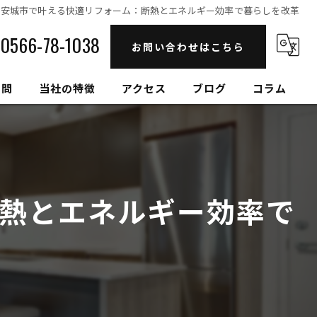
県安城市で叶える快適リフォーム：断熱とエネルギー効率で暮らしを改革
0566-78-1038
お問い合わせはこちら
質問
当社の特徴
アクセス
ブログ
コラム
自然素材
高性能
熱とエネルギー効率で
セルロースファイバー
健康住宅
和モダン