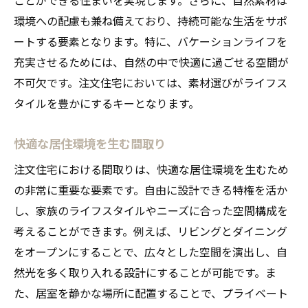
既存の住宅では叶わないカスタマイズの自由を
環境への配慮も兼ね備えており、持続可能な生活をサポ
注文住宅で
ートする要素となります。特に、バケーションライフを
内装と外観のスタイルを自分好みに
充実させるためには、自然の中で快適に過ごせる空間が
不可欠です。注文住宅においては、素材選びがライフス
構造変更が可能な柔軟性
タイルを豊かにするキーとなります。
増築や改装を考慮した設計
細部にこだわる職人技術
快適な居住環境を生む間取り
地形を活かした独自の設計
注文住宅における間取りは、快適な居住環境を生むため
将来のニーズに応える設計プラン
の非常に重要な要素です。自由に設計できる特権を活か
注文住宅で作る、自分だけの特別なバケーショ
し、家族のライフスタイルやニーズに合った空間構成を
ン空間
考えることができます。例えば、リビングとダイニング
テーマに沿ったインテリアデザイン
をオープンにすることで、広々とした空間を演出し、自
自然光を活かした空間作り
然光を多く取り入れる設計にすることが可能です。ま
開放感を重視した居住空間
た、居室を静かな場所に配置することで、プライベート