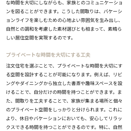
な時間を大切にしながらも、家族とのコミュニケーショ
パティオやベランダでのひととき
ンを図ることができます。こうした間取りは、バケーシ
風通しの良さを考慮した設計
ョンライフを楽しむための心地よい雰囲気を生み出し、
水辺のリゾート風デザイン
自然との調和を考慮した素材選びとも相まって、素晴ら
自然の中で過ごすための理想的な注文住宅の選
しい居住空間を実現するのです。
び方
立地選定のポイントと注意点
プライベートな時間を大切にする工夫
環境に優しい素材の選び方
注文住宅を選ぶことで、プライベートな時間を大切にす
自然を感じる窓の配置
る空間を設計することが可能になります。例えば、リビ
季節ごとの気候変化への対応
ングやダイニングから独立した書斎や趣味スペースを設
自然災害への備え
けることで、自分だけの時間を持つことができます。ま
た、間取りを工夫することで、家族が集まる場所と個々
周辺環境と共生する住まい
のプライベート空間をしっかりと分けられます。これに
より、休日やバケーションにおいても、安心してリラッ
クスできる時間を持つことができるのです。特に、自然