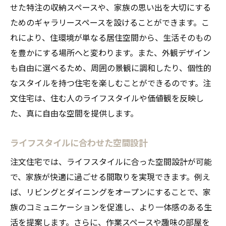
庭やテラスで楽しむアウトドア
せた特注の収納スペースや、家族の思い出を大切にする
ためのギャラリースペースを設けることができます。こ
四季を感じることのできる空間
れにより、住環境が単なる居住空間から、生活そのもの
自然と共生する住まい作り
を豊かにする場所へと変わります。また、外観デザイン
心地よい空間をデザインできる注文住宅の魅力
も自由に選べるため、周囲の景観に調和したり、個性的
色彩と照明で演出する雰囲気
なスタイルを持つ住宅を楽しむことができるのです。注
音響効果を考慮した設計
文住宅は、住む人のライフスタイルや価値観を反映し
温度管理が容易な構造
た、真に自由な空間を提供します。
家具の配置と室内装飾
ライフスタイルに合わせた空間設計
収納スペースの効率的な活用
匂いと空気循環に配慮した設計
注文住宅では、ライフスタイルに合った空間設計が可能
で、家族が快適に過ごせる間取りを実現できます。例え
注文住宅が提供する無限の可能性でバケーショ
ば、リビングとダイニングをオープンにすることで、家
ンを満喫
族のコミュニケーションを促進し、より一体感のある生
趣味を追求できる専用スペース
活を提案します。さらに、作業スペースや趣味の部屋を