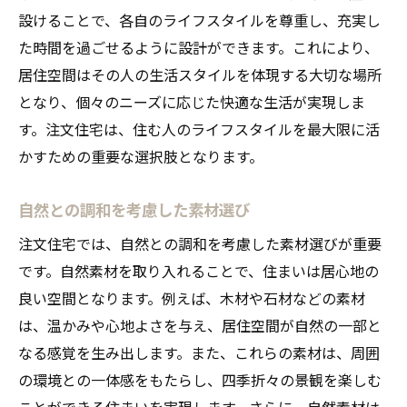
家族全員が楽しめる共用空間
設けることで、各自のライフスタイルを尊重し、充実し
リラックスできる専用リラクゼーションル
た時間を過ごせるように設計ができます。これにより、
ーム
居住空間はその人の生活スタイルを体現する大切な場所
ホームオフィスでの快適なワークスタイル
となり、個々のニーズに応じた快適な生活が実現しま
自宅で楽しむエンターテインメント設備
す。注文住宅は、住む人のライフスタイルを最大限に活
自然の中でのリモートワーク環境
かすための重要な選択肢となります。
ライフスタイルに応じた注文住宅で自由な時間
自然との調和を考慮した素材選び
を過ごす
パーソナルジムを取り入れた健康的な生活
注文住宅では、自然との調和を考慮した素材選びが重要
です。自然素材を取り入れることで、住まいは居心地の
クリエイティブな趣味を育む空間設計
良い空間となります。例えば、木材や石材などの素材
テクノロジーを活用したスマートホーム
は、温かみや心地よさを与え、居住空間が自然の一部と
料理が楽しくなるキッチンデザイン
なる感覚を生み出します。また、これらの素材は、周囲
ペットと共に暮らすための工夫
の環境との一体感をもたらし、四季折々の景観を楽しむ
余暇を最大限に楽しむリビングスペース
ことができる住まいを実現します。さらに、自然素材は