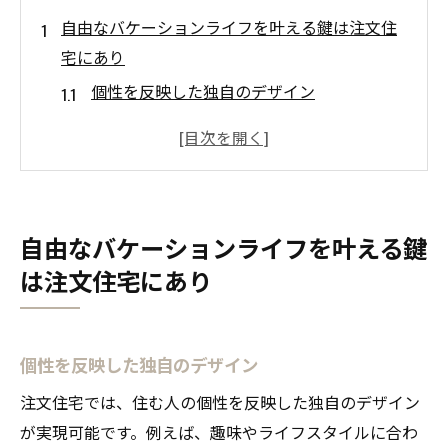
自由なバケーションライフを叶える鍵は注文住
宅にあり
個性を反映した独自のデザイン
ライフスタイルに合わせた空間設計
自然との調和を考慮した素材選び
快適な居住環境を生む間取り
プライベートな時間を大切にする工夫
自由なバケーションライフを叶える鍵
バケーションに最適な立地選び
は注文住宅にあり
注文住宅で実現する自然に囲まれた理想のバケ
ーション
自然素材を活かしたデザイン
個性を反映した独自のデザイン
窓から広がる自然の風景
注文住宅では、住む人の個性を反映した独自のデザイン
エコフレンドリーなエネルギー選択
が実現可能です。例えば、趣味やライフスタイルに合わ