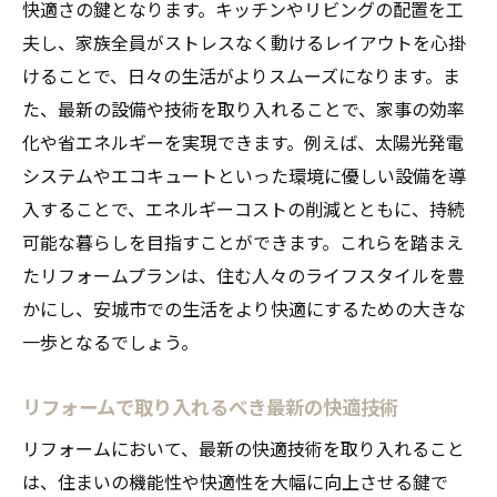
図る
快適さの鍵となります。キッチンやリビングの配置を工
夫し、家族全員がストレスなく動けるレイアウトを心掛
環境に優しいリフォームがもたらす地域へ
けることで、日々の生活がよりスムーズになります。ま
の影響
た、最新の設備や技術を取り入れることで、家事の効率
都市開発と調和したリフォームの未来図
化や省エネルギーを実現できます。例えば、太陽光発電
地域資源を活用したスロープロジェクトの
システムやエコキュートといった環境に優しい設備を導
実現
入することで、エネルギーコストの削減とともに、持続
リフォームで地域の暮らしをより豊かにす
可能な暮らしを目指すことができます。これらを踏まえ
る試み
たリフォームプランは、住む人々のライフスタイルを豊
ツクヨミクリエートが提案するリフォームの成
かにし、安城市での生活をより快適にするための大きな
功ポイント
一歩となるでしょう。
リフォーム成功のための計画立案の重要性
予算に応じたリフォームプランニングのコ
リフォームで取り入れるべき最新の快適技術
ツ
リフォームにおいて、最新の快適技術を取り入れること
施工中のストレスを減らすためのコミュニ
は、住まいの機能性や快適性を大幅に向上させる鍵で