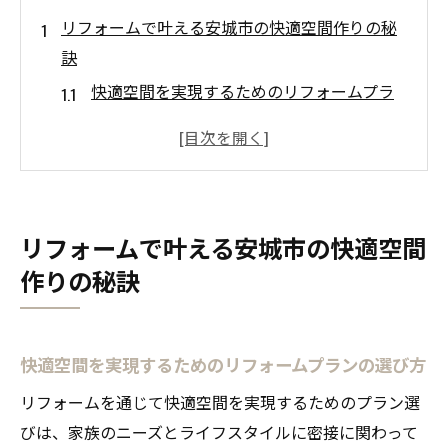
リフォームで叶える安城市の快適空間作りの秘
訣
快適空間を実現するためのリフォームプラ
ンの選び方
理想のリフォームを実現するための計画の
立て方
安城市の特性を活かした快適空間のデザイ
リフォームで叶える安城市の快適空間
ンポイント
作りの秘訣
効率的なリフォームで実現する快適な暮ら
し
リフォームで取り入れるべき最新の快適技
快適空間を実現するためのリフォームプランの選び方
術
リフォームを通じて快適空間を実現するためのプラン選
失敗しないためのリフォーム業者の選び方
びは、家族のニーズとライフスタイルに密接に関わって
地域特性を活かしたリフォームで安城市の魅力