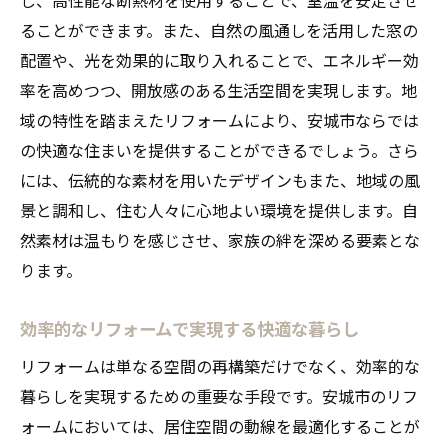
最新のリフォームトレンドを取り入れる方
ることができます。また、自然の風通しを活用した窓の
法
配置や、光を効果的に取り入れることで、エネルギー効
スマートホーム化で実現する快適な暮らし
率を高めつつ、開放感のある生活空間を実現します。地
安城市の風景を活かした室内外の融合デザ
域の特性を踏まえたリフォームにより、安城市ならでは
イン
の快適な住まいを提供することができるでしょう。さら
和と洋を融合させたモダンなリフォーム
には、伝統的な素材を用いたデザインもまた、地域の風
自然光を最大限に活用するリフォームテク
景と調和し、住む人々に心地よい環境を提供します。自
ニック
然素材は温もりを感じさせ、家族の絆を深める要素とな
健康を考慮したリフォームで快適な居住空
ります。
間を
リフォームで変わる安城市の住環境とその可能
効率的なリフォームで実現する快適な暮らし
性
リフォームは単なる空間の再構築だけでなく、効率的な
地域社会と連携したリフォームの可能性
暮らしを実現するための重要な手段です。安城市のリフ
リフォームで地域コミュニティの活性化を
ォームにおいては、居住空間の動線を最適化することが