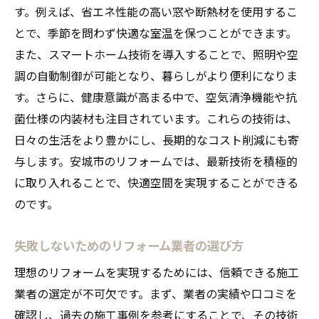
ケーション術
す。例えば、省エネ性能の高い窓や断熱材を使用するこ
完成後も満足度が続くリフォームの秘訣
とで、季節を問わず快適な室温を保つことができます。
また、スマートホーム技術を導入することで、照明や空
リフォームの失敗を防ぐためのチェックポ
調の自動制御が可能となり、暮らしがより便利になりま
イント
す。さらに、健康意識が高まる中で、空気清浄機能や抗
リフォーム後のフォローアップサービスの
菌仕様の内装材も注目されています。これらの技術は、
重要性
日々の生活をより豊かにし、長期的なコスト削減にも寄
リフォームで日々の生活を豊かにする方法
与します。安城市のリフォームでは、最新技術を積極的
快適なキッチンスペースを実現するリフォ
に取り入れることで、快適空間を実現することができる
ーム手法
のです。
バスルームリフォームで心地よいリラック
ス空間を
失敗しないためのリフォーム業者の選び方
リビングルームを広く使うためのリフォー
理想のリフォームを実現するためには、信頼できる施工
ムアイデア
業者の選定が不可欠です。まず、業者の実績や口コミを
家庭内の動線を改善するリフォームデザイ
確認し、過去の施工事例を参考にすることで、その技術