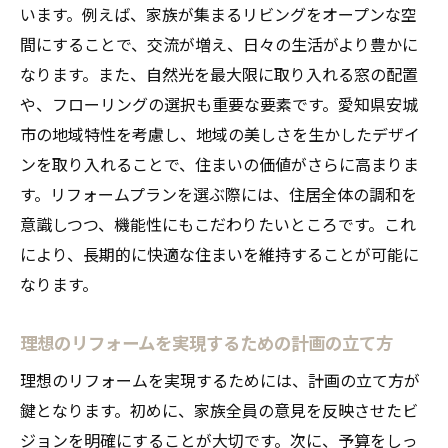
います。例えば、家族が集まるリビングをオープンな空
を引き出す
間にすることで、交流が増え、日々の生活がより豊かに
安城市ならではの自然素材を活用したリフ
なります。また、自然光を最大限に取り入れる窓の配置
ォームアイデア
や、フローリングの選択も重要な要素です。愛知県安城
地域の歴史を感じるデザインを取り入れる
市の地域特性を考慮し、地域の美しさを生かしたデザイ
方法
ンを取り入れることで、住まいの価値がさらに高まりま
地元の伝統工芸を活かしたリフォームの魅
す。リフォームプランを選ぶ際には、住居全体の調和を
力
意識しつつ、機能性にもこだわりたいところです。これ
地域特有の気候に適した快適な住環境作り
により、長期的に快適な住まいを維持することが可能に
なります。
周辺環境と調和するリフォームのデザイン
術
理想のリフォームを実現するための計画の立て方
安城市の風土を考慮したエコフレンドリー
理想のリフォームを実現するためには、計画の立て方が
なリフォーム
鍵となります。初めに、家族全員の意見を反映させたビ
安城市のリフォームで実現する理想の住まいづ
ジョンを明確にすることが大切です。次に、予算をしっ
くり