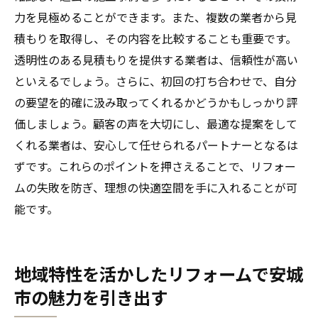
ン
力を見極めることができます。また、複数の業者から見
テラスやガーデンを活用したアウトドアリ
積もりを取得し、その内容を比較することも重要です。
ビング
透明性のある見積もりを提供する業者は、信頼性が高い
ペットと共に暮らすためのリフォーム提案
といえるでしょう。さらに、初回の打ち合わせで、自分
の要望を的確に汲み取ってくれるかどうかもしっかり評
安城市でのリフォームがもたらすライフスタイ
価しましょう。顧客の声を大切にし、最適な提案をして
ルの変革
くれる業者は、安心して任せられるパートナーとなるは
リフォームで実現する新しい生活習慣
ずです。これらのポイントを押さえることで、リフォー
趣味を楽しむためのリフォームスペースの
ムの失敗を防ぎ、理想の快適空間を手に入れることが可
提案
能です。
ホームオフィスを快適にするリフォームの
ポイント
家族の絆を深めるためのリフォームデザイ
地域特性を活かしたリフォームで安城
ン
市の魅力を引き出す
シニア世代に配慮したリフォームの取り組