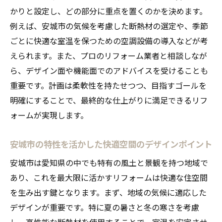
かりと設定し、どの部分に重点を置くのかを決めます。
リフォームで叶える家族構成にあわせた理
例えば、安城市の気候を考慮した断熱材の選定や、季節
想の間取り
ごとに快適な室温を保つための空調設備の導入などが考
未来を見据えたリフォームで資産価値を高
えられます。また、プロのリフォーム業者と相談しなが
める
ら、デザイン面や機能面でのアドバイスを受けることも
リフォームで実現するプライベート空間の
重要です。計画は柔軟性を持たせつつ、目指すゴールを
充実
明確にすることで、最終的な仕上がりに満足できるリフ
収納力をアップさせるリフォームテクニッ
ォームが実現します。
ク
理想の住まいを形にするためのデザインヒ
安城市の特性を活かした快適空間のデザインポイント
ント
安城市は愛知県の中でも特有の風土と景観を持つ地域で
リフォームで実現する快適なコミュニティ
あり、これを最大限に活かすリフォームは快適な住空間
スペース
を生み出す鍵となります。まず、地域の気候に適応した
快適空間を生むリフォームの新しいアイデア
デザインが重要です。特に夏の暑さと冬の寒さを考慮
し、高性能な断熱材を使用することで、室温を安定させ