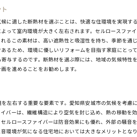
ント
安城市の気候に適した断熱材とは
地域密着型の住まい作りの提案
気候に適した断熱材を選ぶことは、快適な住環境を実現す
セルロースファイバーがもたらす地域貢献
によって室内環境が大きく左右されます。セルロースファ
られるこの素材は、高い遮熱性と吸湿性を持ち、季節を通
安城市での成功事例に学ぶ
であるため、環境に優しいリフォームを目指す家庭にとっ
地域資源を活かした持続可能な住宅
も寄与するのです。断熱材を選ぶ際には、地域の気候特性
計画を進めることをお勧めします。
境を左右する重要な要素です。愛知県安城市の気候を考慮
ァイバーは、繊維構造により空気を封じ込め、熱の移動を
、セルロースファイバーは防音効果にも優れ、外部の騒音
に音環境が気になる住宅地においては大きなメリットとなり