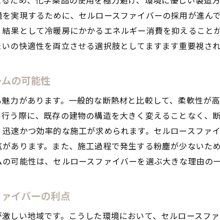
地域での採用事例とその成果
境を実現するために、セルロースファイバーの採用が進ん
長期間安定した断熱性能の実現
、結果として冷暖房にかかるエネルギー消費を抑えること
住環境改善におけるセルロースファイバーの貢献
まいの快適性を両立させる選択肢としてますます重要視さ
リサイクル素材活用のセルロースファイバーで快適な住環
リサイクル紙から生まれた断熱材の特徴
ームの可能性
エコロジー意識を持った家庭への提案
も魅力があります。一般的な断熱材と比較して、柔軟性が
快適な住環境を支える断熱効果
を行う際に、既存の建物の構造を大きく変えることなく、
持続可能な資源循環型社会の構築
、迅速かつ効率的な施工が求められます。セルロースファ
地域資源を生かした住まい作り
気があります。また、施工過程で発生する粉塵が少ないた
ムの可能性は、セルロースファイバーを選ぶ大きな理由の
セルロースファイバーによる健康的な生活
セルロースファイバーがもたらす断熱性能と防音効果
ファイバーの利点
高い断熱性能を持つ素材の秘密
防音効果が生活環境にもたらす変化
が激しい地域です。こうした環境において、セルロースファ