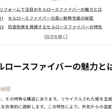
リフォームで注目のセルロースファイバーの魅力とは
セルロースファイバーの高い断熱性能の秘密
防音効果を発揮するセルロースファイバーの特性
エコフレンドリーな素材としてのセルロースファイバ
施工の簡易さがもたらす多様なリフォームの可能性
地域特有の気候に適応するセルロースファイバーの利
持続可能な社会への貢献を目指す住まい
ルロースファイバーの魅力と
愛知県安城市のリフォームにおける断熱材の選び方
地域の気候に適した断熱材選びのポイント
の秘密
リフォームで重要な断熱性能の比較
エコ意識の高まりと断熱材選び
は、その特殊な構造にあります。リサイクルされた紙を主
セルロースファイバーが選ばれる理由
れを効果的に遮断します。この特性により、外気からの温