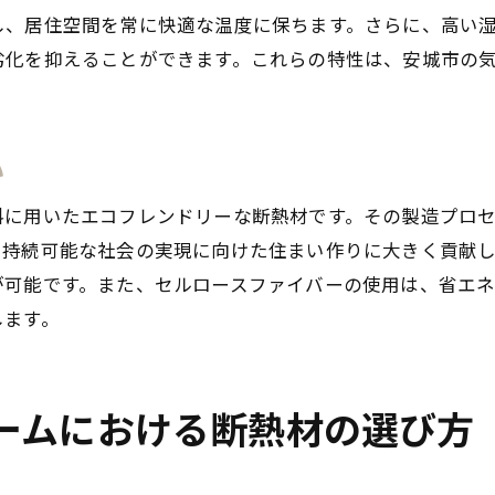
し、居住空間を常に快適な温度に保ちます。さらに、高い
季節を通じて快適な住まいの実現
劣化を抑えることができます。これらの特性は、安城市の
音漏れを防ぐ住宅設計のポイント
断熱材としての性能比較
住まいの静けさと快適さを両立させる
い
持続可能な住まい作りを支えるセルロースファイバーの利
料に用いたエコフレンドリーな断熱材です。その製造プロ
環境にやさしい断熱材の選び方
、持続可能な社会の実現に向けた住まい作りに大きく貢献
持続可能な建築資材の重要性
が可能です。また、セルロースファイバーの使用は、省エ
断熱材選びで実現するエコ住宅
します。
地域社会への配慮を感じる住まい
未来を見据えた住環境の選択
住まいのエネルギー効率を向上させる方法
ームにおける断熱材の選び方
安城市だからこそ選びたいセルロースファイバーの魅力
地域の特性に合わせた断熱材の選択