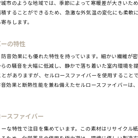
安城市のような地域では、季節によって寒暖差が大きいた
リフォームの成功を左右する断熱材の選択
蓄積することができるため、急激な外気温の変化にも柔軟
地域の特性を活かした住環境の向上
も寄与します。
セルロースファイバーの環境への優しさとその効果
リサイクル素材としてのセルロースファイバーの役割
バーの特性
環境負荷を低減する断熱材の選択
く防音効果にも優れた特性を持っています。細かい繊維が
持続可能な建材としての未来
からの騒音を大幅に低減し、静かで落ち着いた室内環境を
エネルギー効率の向上に貢献するセルロースファイバ
ことがありますが、セルロースファイバーを使用すること
地元資源の活用と地域社会への貢献
防音効果と断熱性能を兼ね備えたセルロースファイバーは
環境意識を高める材料選びの重要性
安城市で選ばれる理由とはセルロースファイバーの実力
安城市特有の気候に適応した断熱材
ロースファイバー
住まいの快適性が向上する理由
リーな特性で注目を集めています。この素材はリサイクル
施工のしやすさとリフォームの相性
えるため、化学薬品の使用を極力避け、環境に優しい製造