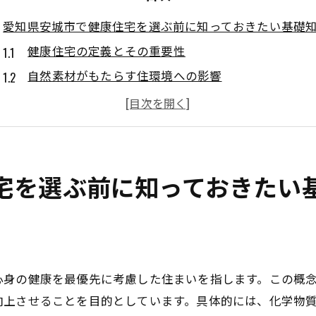
愛知県安城市で健康住宅を選ぶ前に知っておきたい基礎
健康住宅の定義とその重要性
自然素材がもたらす住環境への影響
長期優良住宅の基準と健康住宅の違い
安城市での土地選びと法的規制
健康住宅における最新の省エネ技術
維持管理のしやすさとコストパフォーマンス
宅を選ぶ前に知っておきたい
自然素材を活用した健康住宅の魅力を安城市で体感する
木材や土壁などの自然素材の特徴
自然素材がもたらす心地よい空間作り
安城市でおすすめの自然素材を使った住宅
心身の健康を最優先に考慮した住まいを指します。この概
健康住宅の体験イベントとその参加方法
向上させることを目的としています。具体的には、化学物