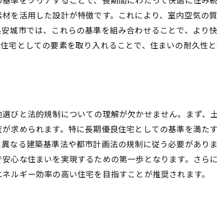
予算内で健康住宅を実現する工夫
素材を活用した設計が特徴です。これにより、室内空気の
家族構成に応じた最適な間取り
県安城市では、これらの基準を組み合わせることで、より
購入後のアフターサービスと保証
康住宅としての要素を取り入れることで、住まいの耐久性
住む人の心身を考えた健康住宅の選び方入門
健康住宅がもたらす心理的効果
アレルギー対策に配慮した建材の選択
音環境とプライバシーの確保
地選びと法的規制についての理解が欠かせません。まず、
健康住宅のための換気システム
査が求められます。特に長期優良住宅としての基準を満た
日照や風通しを考えた設計
に異なる建築基準法や都市計画法の規制に従う必要があり
で安心な住まいを実現するための第一歩となります。さら
家族全員の健康を守る住まいの特性
エネルギー効率の高い住宅を目指すことが推奨されます。
持続可能なライフスタイルを実現する健康住宅の秘密
エネルギー効率を高める設計要素
持続可能な素材選びの基準