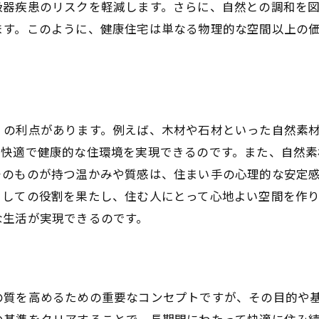
吸器疾患のリスクを軽減します。さらに、自然との調和を
現地での自然素材住宅見学ツアー
ます。このように、健康住宅は単なる物理的な空間以上の
自然素材の選び方とプロのアドバイス
長期優良住宅が健康住宅に与える影響とは
長期優良住宅の基準と健康住宅の共通点
耐震性能と安心感の向上
くの利点があります。例えば、木材や石材といった自然素
エコロジカルな設計がもたらす省エネ効果
、快適で健康的な住環境を実現できるのです。また、自然素
住環境の質を高める空調システムの導入
そのものが持つ温かみや質感は、住まい手の心理的な安定
資産価値の維持と長期的メリット
としての役割を果たし、住む人にとって心地よい空間を作
安城市における実例とその評価
な生活が実現できるのです。
安城市で理想の健康住宅を手に入れるためのポイント
信頼できる建築会社の選び方
設計段階で考慮すべき健康要素
の質を高めるための重要なコンセプトですが、その目的や
地域特性を活かしたデザイン戦略
の基準をクリアすることで、長期間にわたって快適に住み