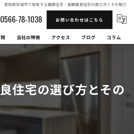
愛知県安城市で実現する健康住宅：長期優良住宅の選び方とその魅力
0566-78-1038
お問い合わせはこちら
質問
当社の特徴
アクセス
ブログ
コラム
自然素材
高性能
良住宅の選び方とその
セルロースファイバー
健康住宅
和モダン