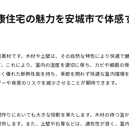
建築プランを立てる際の注意事項
康住宅の魅力を安城市で体感
契約前に確認すべき重要事項
成功した健康住宅事例から学ぶ
失敗しないための事前準備と確認事項
安城市での健康住宅プロジェクトの展望
然素材です。木材や土壁は、その自然な特性により快適で
す。これにより、室内の湿度を適切に保ち、カビや細菌の
なく優れた断熱性能を持ち、季節を問わず快適な室内環境
ギーや疾患のリスクを減少させることが期待できます。
間作りにおいても大きな役割を果たします。木材の持つ温
提供します。また、土壁や石膏などは、通気性が良く、室