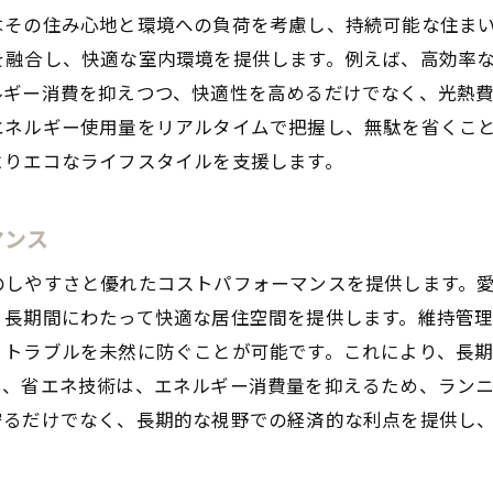
はその住み心地と環境への負荷を考慮し、持続可能な住ま
省エネ家電とスマートホーム技術の活用
を融合し、快適な室内環境を提供します。例えば、高効率
健康的な暮らしを支えるガーデニング
ギー消費を抑えつつ、快適性を高めるだけでなく、光熱費
コミュニティとの連携で豊かな生活を
エネルギー使用量をリアルタイムで把握し、無駄を省くこ
長期的な健康効果とライフスタイルの変化
よりエコなライフスタイルを支援します。
長期優良住宅と健康住宅がもたらす快適な暮らし
快適な住空間を作るための工夫
マンス
環境に優しい生活を支える家づくり
のしやすさと優れたコストパフォーマンスを提供します。
健康住宅での居住者の声を紹介
、長期間にわたって快適な居住空間を提供します。維持管
長期優良住宅の認定プロセスとその利点
、トラブルを未然に防ぐことが可能です。これにより、長
健康住宅で実現する家族の笑顔
た、省エネ技術は、エネルギー消費量を抑えるため、ラン
未来を見据えた住宅選びの重要性
守るだけでなく、長期的な視野での経済的な利点を提供し
安城市で健康住宅を選ぶ際の注意点と成功例
土地選びで押さえておくべきポイント