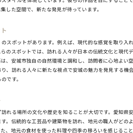
和モダンにおける素材選びの重要性
結集した空間で、新たな発見が待っています。
地元産の素材が支える建築美
持続可能な和モダンデザインの実現
ット
心地よさと機能性を兼ね備えた安城市の和モダン建築
くのスポットがあります。例えば、現代的な感覚を取り入
快適な空間作りの秘訣
れらのスポットでは、訪れる人々が日本の伝統文化と現代
機能性を重視した和モダンの工夫
築は、安城市独自の自然環境と調和し、訪問者に心地よい
安城市の和モダン建築の住みやすさ
おり、訪れる人々に新たな視点で安城の魅力を発見する機
空間の美しさと生活の便利さの融合
るのです。
和モダン建築の実用性を探る
新たなライフスタイルを提案する和モダン
ト
和モダンの新境地を探る安城市の特別な空間
ず訪れる場所の文化や歴史を知ることが大切です。愛知県
革新的な和モダン空間の提案
ます。伝統的な工芸品や建築物を訪れ、地元の職人がどの
安城市で体感する新たな和モダンの可能性
また、地元の食材を使った料理や四季の移ろいを感じるこ