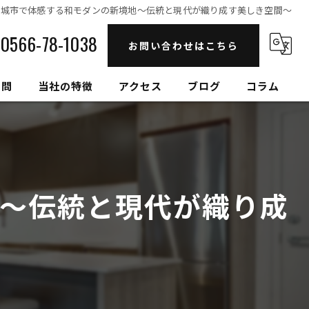
安城市で体感する和モダンの新境地〜伝統と現代が織り成す美しき空間〜
0566-78-1038
お問い合わせはこちら
質問
当社の特徴
アクセス
ブログ
コラム
自然素材
高性能
〜伝統と現代が織り成
セルロースファイバー
健康住宅
和モダン