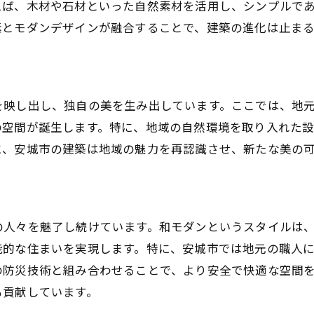
えば、木材や石材といった自然素材を活用し、シンプルで
安城市の風景が引き立てるデザイン
素とモダンデザインが融合することで、建築の進化は止ま
環境配慮された和モダンの取り組み
調和を意識した和モダン建築の設計
地域の風景を活かす和モダンの魅力
を映し出し、独自の美を生み出しています。ここでは、地
自然と共生する新しい建築スタイル
の空間が誕生します。特に、地域の自然環境を取り入れた
に、安城市の建築は地域の魅力を再認識させ、新たな美の
の人々を魅了し続けています。和モダンというスタイルは
能的な住まいを実現します。特に、安城市では地元の職人
の防災技術と組み合わせることで、より安全で快適な空間
も貢献しています。