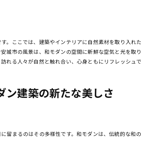
伝統と革新が織りなす特別な空間
訪れる人々を引き込む和モダンの魅力
安城市ならではの和モダンの体験
未来を見据えた和モダンの試み
です。ここでは、建築やインテリアに自然素材を取り入れ
安城市で体感する和モダンの美しさとその魅力
む安城市の風景は、和モダンの空間に新鮮な空気と光を取
、訪れる人々が自然と触れ合い、心身ともにリフレッシュ
和モダンの美しさを構成する要素
安城市が誇る和モダンのビジュアル体験
和モダンが生み出す心地良い空間
ダン建築の新たな美しさ
地域に根ざした美しさの秘密
和モダンスタイルの新たな提案
安城市で発見する和モダンの真髄
安城市の風景と調和する和モダン建築の探求
目に留まるのはその多様性です。和モダンは、伝統的な和
自然の中に溶け込む和モダン建築