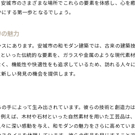
、安城市のさまざまな場所でこれらの要素を体感し、心を
訪れるべき和モダン建築のスポット
かにする第一歩となるでしょう。
建築が語る安城市の文化と歴史
伝統と現代が交差する安城市の和モダン空間
特の魅力
和モダン空間が提供する心地よさ
安城市の和モダンインテリアの特徴
ンスにあります。安城市の和モダン建築では、古来の建築
畳といった伝統的な要素を、ガラスや金属のような現代素
伝統文化を感じるモダンなデザイン
なく、機能性や快適性をも追求しているため、訪れる人々
訪れる人々を魅了する和モダンの工夫
に新しい発見の機会を提供します。
地元の職人技が光る空間設計
和モダンが織りなす新しい生活スタイル
地元素材が輝く安城市の和モダンデザイン
ちの手によって生み出されています。彼らの技術と創造力
地域の素材を活かした和モダンの魅力
。例えば、木材や石材といった自然素材を用いた工芸品は
天然素材がもたらす温かみと機能性
人々に深い感動を与え、和モダンの魅力をさらに高めてい
安城市の自然が生む独自のデザイン
のスタイルを体現しています。彼らの作品を目にすること