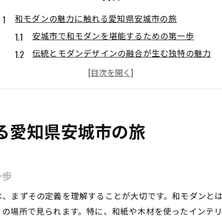
和モダンの魅力に触れる愛知県安城市の旅
安城市で和モダンを堪能するための第一歩
伝統とモダンデザインの融合が生む独特の魅力
地元職人が作り出す和モダンの美しさ
安城市ならではの和モダンの体験スポット
和モダンの旅をより楽しむためのヒント
和モダンと安城市の自然との調和
る愛知県安城市の旅
安城市で見つけた和モダン建築の新たな美しさ
和モダン建築の進化を辿る旅
一歩
安城市の建築が生み出す新たな美
伝統工法を活かした現代建築の魅力
は、まずその定義を理解することが大切です。和モダンと
地元の素材とモダンデザインの絶妙なバランス
くの場所で見られます。特に、和紙や木材を使ったインテ