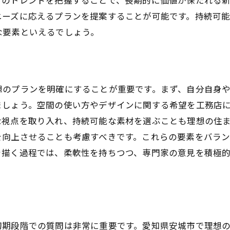
災害対策としての安全な立地選び
ニーズに応えるプランを提案することが可能です。持続可
法規制と自治体サポートを理解する
な要素といえるでしょう。
将来の資産価値を考慮した選択肢
ライフスタイルに合った新築の住空間をデザインする方
家族構成に応じた間取りの工夫
想のプランを明確にすることが重要です。まず、自分自身
生活動線を考慮したプランニング
ましょう。空間の使い方やデザインに関する希望を工務店
趣味やライフスタイルを反映した空間
な視点を取り入れ、持続可能な素材を選ぶことも理想の住
ペットと暮らすための住環境設計
を向上させることも考慮すべきです。これらの要素をバラ
働く場所を意識したホームオフィスの作り方
を描く過程では、柔軟性を持ちつつ、専門家の意見を積極
将来を見据えたフレキシブルなデザイン
持続可能な新築を目指すための素材選びのコツ
再生可能エネルギーを活用する方法
環境に優しい断熱材の選び方
初期段階での質問は非常に重要です。愛知県安城市で理想