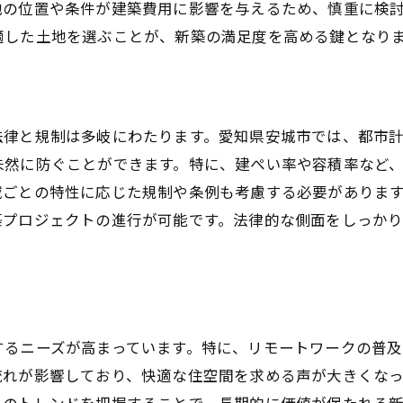
地の位置や条件が建築費用に影響を与えるため、慎重に検
カスタム設計と標準設計の比較
適した土地を選ぶことが、新築の満足度を高める鍵となり
デザイン契約時に気をつけること
新築プロジェクトにおける地域特性を活かした素材選び
安城市の気候に適した素材選び
地元資源を活かしたエコな素材
法律と規制は多岐にわたります。愛知県安城市では、都市
未然に防ぐことができます。特に、建ぺい率や容積率など
長持ちする素材とその特徴
域ごとの特性に応じた規制や条例も考慮する必要がありま
地域特性を反映したインテリア選び
築プロジェクトの進行が可能です。法律的な側面をしっか
地元の職人が手がける伝統的な素材
コストと環境を考慮した素材提案
安城市で新築を考える際の重要ポイント
地元コミュニティとの連携方法
するニーズが高まっています。特に、リモートワークの普及
公共交通機関とインフラ整備の現状
流れが影響しており、快適な住空間を求める声が大きくなっ
教育機関とその周辺環境のチェック
らのトレンドを把握することで、長期的に価値が保たれる