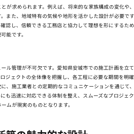
ことが求められます。例えば、将来的な家族構成の変化や
省エネ性能を高める窓とドアの選定
す。また、地域特有の気候や地形を活かした設計が必要で
地産地消を意識した素材の調達
く確認し、信頼できる工務店と協力して理想を形にするた
持続可能な建築認定制度の活用
現可能です。
メンテナンスを考慮した素材選び
愛知県安城市で新築の夢を形にするための秘訣
夢を実現するためのビジョン設定
ュール管理が不可欠です。愛知県安城市での施工計画を立
プロのアドバイスで理想を具体化
プロジェクトの全体像を把握し、各工程に必要な期間を明
過去の成功事例から学ぶポイント
次に、施工業者との定期的なコミュニケーションを通じて
家族全員の意見を取り入れる方法
ルにも迅速に対応できる体制を整え、スムーズなプロジェク
未来を見据えた拡張性のある設計
ホームが現実のものとなります。
実現可能なプランを立てるためのチェックリスト
新築プロジェクト成功のカギ：地元工務店との連携術
効果的なコミュニケーションを確立する