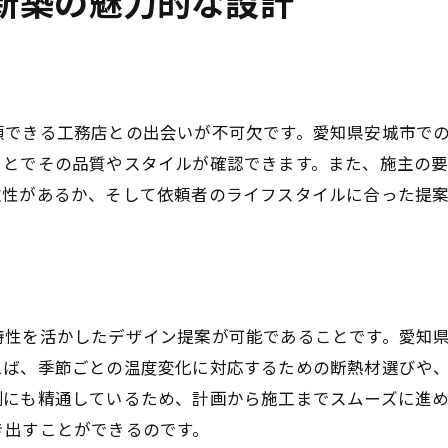
新築の魅力的な設計
プロジェクト進行中の課題解決法
透明性のあるスケジュール管理の重要性
地元工務店との信頼関係を築くコツ
頼できる工務店との出会いが不可欠です。愛知県安城市で
柔軟な対応力を持った工務店の選び方
ことでその品質やスタイルが確認できます。また、施主の
契約時に注意するべきポイント
軟性があるか、そして依頼者のライフスタイルに合った提
特性を活かしたデザイン提案が可能であることです。愛知
えば、季節ごとの温度変化に対応するための断熱材選びや
制にも精通しているため、計画から施工までスムーズに進
き出すことができるのです。