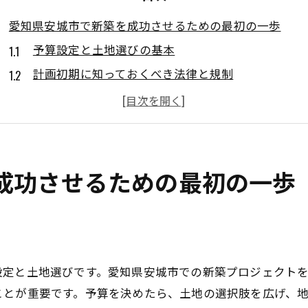
愛知県安城市で新築を成功させるための最初の一歩
予算設定と土地選びの基本
計画初期に知っておくべき法律と規制
地元の住宅市場のトレンドを理解する
理想のプランを実現するためのヒント
プランニングにおける重要な質問
プロジェクトスケジュールの立て方
成功させるための最初の一歩
地元工務店が提案する新築の魅力的な設計
工務店選びで失敗しないポイント
地元工務店ならではのデザイン提案
安城市特有の建築スタイルを取り入れる方法
設定と土地選びです。愛知県安城市での新築プロジェクト
工務店とのコミュニケーション術
ことが重要です。予算を決めたら、土地の選択肢を広げ、