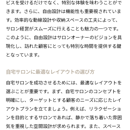
ビスを受けるだけでなく、特別な体験を味わうことがで
施術メニューに合わせた空間デザイン
きます。さらに、自由設計は機能性も重要視されていま
自由設計による長期的なビジネス計画
す。効率的な動線設計や収納スペースの工夫によって、
サロン経営がスムーズに行えることも魅力の一つです。
法規制を考慮した安全な設計
このように、自由設計はサロンオーナーのビジョンを具
開業後の集客戦略とデザインのリンク
現化し、訪れた顧客にとっても特別な時間を提供する鍵
サロン運営の効率化を図るための設備
となっています。
自由設計で作る自宅サロンのインテリアデザイ
ンの秘訣
自宅サロンに最適なレイアウトの選び方
現代風インテリアと伝統的デザインの融合
自宅サロンを成功させるためには、最適なレイアウトを
居心地の良さを生む家具選び
選ぶことが重要です。まず、自宅サロンのコンセプトを
アロマや照明の効果的な使い方
明確にし、ターゲットとする顧客のニーズに応じたレイ
実用的かつ美しい収納の工夫
アウトプランを立てましょう。例えば、リラクゼーショ
アート作品を活用した感性を刺激する空間
ンを目的とするサロンであれば、静かで落ち着いた雰囲
気を重視した空間設計が求められます。また、スペース
持続可能な素材の選び方と実践