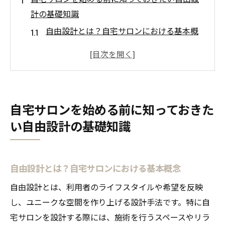
計の基礎知識
自由設計とは？自宅サロンにおける基本概
念
効率的な空間利用のための自由設計の活用
法
自由設計と標準設計の違い
自宅サロンを始める前に知っておきた
愛知県安城市での自由設計の事例紹介
い自由設計の基礎知識
自宅サロンに最適なレイアウトの選び方
予算に合わせた自由設計のコツ
理想の自宅サロンを実現するためのステップバ
自由設計とは？自宅サロンにおける基本概念
イステップガイド
自由設計とは、利用者のライフスタイルや希望を反映
自宅サロンのコンセプト設計から始める
し、ユニークな空間を作り上げる設計手法です。特に自
顧客ニーズに応えるための空間デザイン
宅サロンを設計する際には、施術を行うスペースやリラ