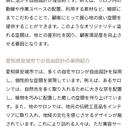
施工中に発生しやすいトラブルとその対策
動線や作業スペースの配置、利用する素材など、細部に
外部専門家の選び方とコミュニケーション
までこだわることで、顧客にとって居心地の良い空間を
予算オーバーを防ぐための管理術
提供することができます。このようなオリジナリティ溢
完工後のメンテナンス計画の重要性
れる空間は、他との差別化を図り、顧客満足度を向上さ
顧客に愛される自宅サロンをデザインするため
せる要因となります。
のアイデア
愛知県安城市での自由設計の事例紹介
パーソナルサービスを強化する空間設計
季節やイベントに応じたインテリアの変化
愛知県安城市では、多くの自宅サロンが自由設計を採用
口コミを生むための顧客体験の工夫
し、個性的な空間を実現しています。例えば、あるサロ
ンでは、自然光を多く取り入れるために大きな窓を配置
リピーターを増やすための顧客管理方法
し、植物を巧みに配置した癒しの空間を作り上げていま
地域社会とのつながりを深める活動
す。また、他のサロンでは、地元の伝統工芸品をインテ
ブランディングを意識したデザイン選び
リアに取り入れ、地域の文化を感じさせるデザインが施
自宅サロンを開業する際の自由設計の活用法
されています。これにより訪れる人々は、ただ美容サー
市場調査を踏まえたコンセプト設定