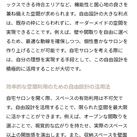
設備選びのポイントと導入プロセス
ックスできる待合エリアなど、機能性と居心地の良さを
施工前の重要な準備作業
兼ね備えた空間が求められます。自由設計の大きな利点
は、既存の枠にとらわれずに、オーダーメイドの空間を
完成後の運営と改善の計画
実現できることです。例えば、壁や間取りを自由に選べ
成功事例から学ぶ実践的アプローチ
るため、最適な動線を確保しつつ、個性豊かなサロンを
愛知県安城市で自宅サロンを成功させるための
作り上げることが可能です。自宅サロンを考える際に
デザインポイント
は、自分の理想を実現する手段として、この自由設計を
ローカル市場を理解したデザイン戦略
積極的に活用することが大切です。
地域の特性を活かしたインテリア選び
環境に配慮したサステナブルデザインの導
効率的な空間利用のための自由設計の活用法
入
自宅サロンを開く際、スペースの有効利用は不可欠で
トレンドを取り入れた魅力的な空間提案
す。自由設計を活用することで、限られた空間を最大限
顧客満足度を高めるためのコミュニケーシ
に活かすことができます。例えば、オープンな間取りを
ョン術
選ぶことで、視覚的な広がりを持たせ、実際のスペース
競争力を高める差別化ポイント
以上の開放感を演出します。また、収納スペースを壁面