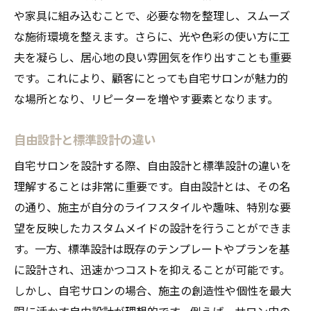
や家具に組み込むことで、必要な物を整理し、スムーズ
自由設計を活かした自宅サロンの魅力的な空間
な施術環境を整えます。さらに、光や色彩の使い方に工
作り
夫を凝らし、居心地の良い雰囲気を作り出すことも重要
デザインに個性を与える自由設計の利点
です。これにより、顧客にとっても自宅サロンが魅力的
快適さと機能性を両立させるための工夫
な場所となり、リピーターを増やす要素となります。
光と色彩の効果的な活用法
心地よい音環境の設計
自由設計と標準設計の違い
リラクゼーションを促すインテリアアプロ
自宅サロンを設計する際、自由設計と標準設計の違いを
ーチ
理解することは非常に重要です。自由設計とは、その名
顧客の滞在時間を考慮した空間づくり
の通り、施主が自分のライフスタイルや趣味、特別な要
自宅サロンの設計で失敗しないための重要なチ
望を反映したカスタムメイドの設計を行うことができま
ェックポイント
す。一方、標準設計は既存のテンプレートやプランを基
計画段階での注意すべきポイント
に設計され、迅速かつコストを抑えることが可能です。
しかし、自宅サロンの場合、施主の創造性や個性を最大
設計図面の見直しと確認方法
限に活かす自由設計が理想的です。例えば、サロン内の