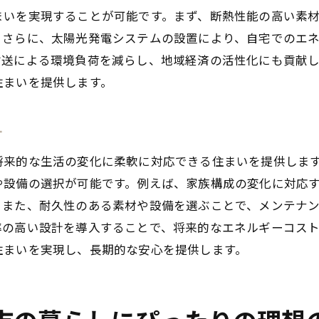
まいを実現することが可能です。まず、断熱性能の高い素
自由設計を活かした趣味部屋の活用例
。さらに、太陽光発電システムの設置により、自宅でのエ
地域に根ざしたコミュニティ形成の提案
輸送による環境負荷を減らし、地域経済の活性化にも貢献
オープンスペースを取り入れた現代的な設計
住まいを提供します。
プロフェッショナルが薦める住宅インテリア
市の地域特性を反映した注文住宅の自由設計の魅力
計
自然環境を活かしたエコデザインの提案
将来的な生活の変化に柔軟に対応できる住まいを提供しま
地域の伝統文化を取り込んだ設計の特徴
や設備の選択が可能です。例えば、家族構成の変化に対応
四季を感じる住まい作りの具体例
。また、耐久性のある素材や設備を選ぶことで、メンテナ
安城市ならではの景観を生かした窓設計
率の高い設計を導入することで、将来的なエネルギーコス
断熱性能を高める地域特有の素材選び
住まいを実現し、長期的な安心を提供します。
地域に密着した施工業者の選び方
の住まいを自由設計の注文住宅で実現する安城市の住宅事
成功事例から学ぶ自由設計のポイント