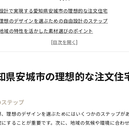
設計で実現する愛知県安城市の理想的な注文住宅
理想のデザインを選ぶための自由設計のステップ
地域の特性を活かした素材選びのポイント
自然と調和する住まいへのデザインアイデア
間取りの自由度を活かした快適な住空間
エコフレンドリーな注文住宅の設計方法
長期的な視点で考える住まいの自由設計
知県安城市の理想的な注文住
住宅で叶える安城市の暮らしにぴったりの理想の住まい
安城市の生活スタイルに合ったデザインの選択
のステップ
地域の文化を取り入れた住まいの工夫
家族構成に応じた柔軟な間取りプラン
際、理想のデザインを選ぶためにはいくつかのステップが
環境に配慮したエコな素材の活用
確にすることが重要です。次に、地域の気候や環境に合わ