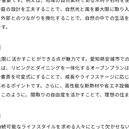
ライフスタイルに合わせた空間の提案方法
や庭の設計を工夫することで、自然光と風を最大限に取り
最新技術を取り入れたスマートハウスの実現
て外部とのつながりを強化することで、自然の中での生活
自由設計を成功させるためのタイムライン管理
です。
県安城市での注文住宅で理想の住まいを手に入れるための
プランニング段階での重要な考慮要素
間
予算内で理想を叶えるための工夫
大限に活かすことができる点が魅力です。愛知県安城市で
地域特性に合わせた耐震・防災対策
えば、リビングとダイニングを一体化するオープンプラン
住宅ローンの選び方と資金計画の立て方
や書斎を可変式にすることで、成長やライフステージに応
工事中の進捗管理と品質チェックの方法
高めるポイントです。さらに、高性能な断熱材や省エネ設
。このように、間取りの自由度を活かすことで、理想の住
完成後のアフターサービスとメンテナンス
設計を活用した安城市の注文住宅で理想の住まいを実現す
法
住まいのテーマを設定する重要性
家族全員が快適に過ごせる空間作り
持続可能なライフスタイルを求める人々にとって欠かせな