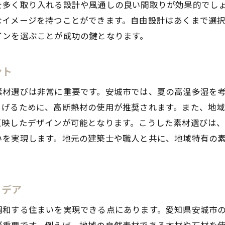
を多く取り入れる設計や風通しの良い間取りが効果的でし
将来的な増改築を見据えた設計の重要性
なイメージを持つことができます。自由設計はあくまで選
注文住宅で実現する安心・安全な暮らし
インを選ぶことが成功の鍵となります。
市で自由設計を活用した注文住宅が選ばれる理由とは
自由設計がもたらすカスタマイズ性の魅力
ント
土地の特性を活かした効率的な設計
素材選びは非常に重要です。安城市では、夏の高温多湿を
地元の工務店との連携による注文住宅のメリット
らげるために、高断熱材の使用が推奨されます。また、地
自由設計によるコスト管理のポイント
反映したデザインが可能となります。こうした素材選びは
デザイン性と機能性を両立させる設計技術
いを実現します。地元の建築士や職人と共に、地域特有の
注文住宅が提供する長期的な価値の向上
設計の魅力を生かして安城市で注文住宅を建てる方法
土地選びから始める自由設計のプロセス
イデア
設計士とのコミュニケーションの重要性
調和する住まいを実現できる点にあります。愛知県安城市
施工業者選びで失敗しないためのチェックポイント
が重要です。例えば、地域の自然素材である木材や石材を