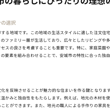
市の暮らしにぴったりの理想
デザイン性と機能性を両立した住宅の紹介
安城市で実現したユニークな注文住宅
ンの選択
顧客満足度の高い自由設計の秘訣
存する地域です。この地域の生活スタイルに適した注文住
住んでみてわかる、自由設計のメリット
くのファミリー層が生活しており、広々としたリビングや多
自由設計で実現する未来志向の住宅
クセスの良さを考慮することも重要です。特に、家庭菜園
らの要素を組み合わせることで、安城市の特性に合った独
文化を反映させることが魅力的な住まいを作る鍵となりま
に温かみと独自性をもたらします。例えば、地元の木材を
ることができます。また、地元の職人による手作りの家具