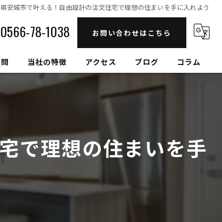
知県安城市で叶える！自由設計の注文住宅で理想の住まいを手に入れよう
0566-78-1038
お問い合わせはこちら
質問
当社の特徴
アクセス
ブログ
コラム
自然素材
高性能
宅で理想の住まいを手
セルロースファイバー
健康住宅
和モダン