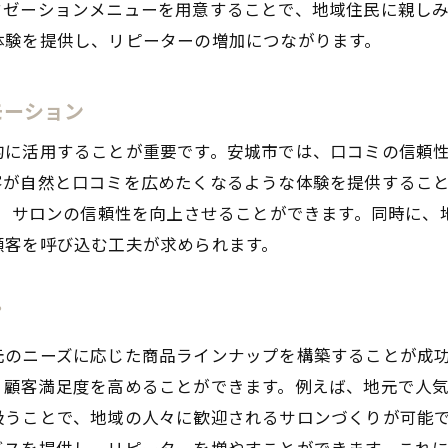
クゼーションメニューを用意することで、地域住民に親し
顧客満足度を高めるための工夫
体験を提供し、リピーターの増加につながります。
持続可能なビジネスモデルの構築
地域イベントを活用した自宅サロンの集客方法
モーション
地元フェスティバルへの出展で認知度アップ
地域の文化イベントと連携した特別プロモーション
的に活用することが重要です。安城市では、口コミの信頼
客が自然と口コミを広めたくなるような体験を提供するこ
地域イベントを活用した新規顧客の開拓
て、サロンの信頼性を向上させることができます。同時に
イベント参加者に向けた限定オファーの展開
顧客を呼び込む工夫が求められます。
地元イベントを通じたネットワーク構築
イベント後のフォローアップで顧客関係を強化
プ
SNSを活用し地域住民とつながる自宅サロンの魅力
元のニーズに応じた商品ラインナップを構築することが成
地域密着型SNSキャンペーンの実施
、顧客満足度を高めることができます。例えば、地元で人
インスタグラムを活用した魅力的なビジュアル投稿
扱うことで、地域の人々に歓迎されるサロンづくりが可能
フェイスブックでの地域コミュニティへの参加
ビスを提供し、リピーターを増やすことができます。これ