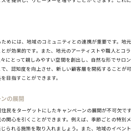
SNSでの顧客との双方向コミュニケーション
投稿コンテンツの地域特化型戦略
SNSを通じたリアルタイム情報発信の重要性
成功事例から学ぶ安城市での自宅サロン戦略
るためには、地域のコミュニティとの連携が重要です。地
成功サロンの実践する顧客対応の工夫
ことが効果的です。また、地元のアーティストや職人とコ
地域特化型サービスの提供方法
人々にとって親しみやすい空間を創出し、自然な形でサロ
成功事例に見るオンライン集客の効果
とで、認知度を向上させ、新しい顧客層を開拓することが
顧客フィードバックを活かした運営改善
長を目指すことができます。
成功サロンの人材育成戦略
地域特性を活かしたブランド構築の秘訣
ーンの展開
顧客のニーズに応えるサロン運営の秘訣
域住民をターゲットにしたキャンペーンの展開が不可欠で
顧客の声を活かした商品・サービス開発
民の関心を引くことができます。例えば、季節ごとの特別
ニーズに応じた柔軟なサービス提供
感じられる施策を取り入れましょう。また、地域のイベン