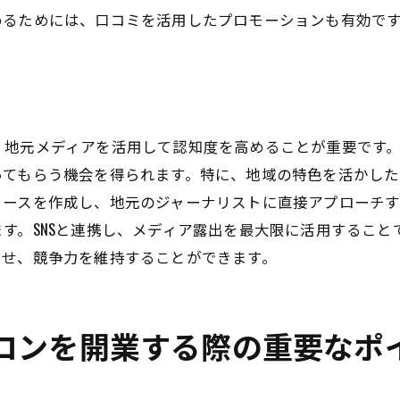
めるためには、口コミを活用したプロモーションも有効で
定期的なニーズ調査とその反映
顧客満足度を高める接客術
顧客ロイヤルティプログラムの導入
予約システムの改善で顧客体験を向上
自然光を活かした空間づくりがもたらすリラックス効果
、地元メディアを活用して認知度を高めることが重要です
ってもらう機会を得られます。特に、地域の特色を活かし
自然光を取り入れた空間デザインのメリット
リースを作成し、地元のジャーナリストに直接アプローチす
室内植物で自然の癒しをプラス
す。SNSと連携し、メディア露出を最大限に活用するこ
色彩と光の調和で心地よい雰囲気を演出
たせ、競争力を維持することができます。
リラクゼーションを高めるインテリア選び
光の管理で季節に応じた快適空間を実現
自然光の活用でサロンの付加価値を向上
ロンを開業する際の重要なポ
地域特性を活かした自宅サロンの独自性を追求する
地域文化を取り入れた独自サービスの開発