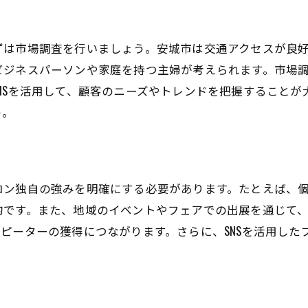
地元の特産品を活用した商品提案
地域資源を活かしたサロンコンセプトの構築
ずは市場調査を行いましょう。安城市は交通アクセスが良
地域の声を反映したサービス改善
ビジネスパーソンや家庭を持つ主婦が考えられます。市場
NSを活用して、顧客のニーズやトレンドを把握することが
独自性を高めるための地域特化型マーケティング
う。
地元のアートや音楽を取り入れた空間作り
ロン独自の強みを明確にする必要があります。たとえば、
的です。また、地域のイベントやフェアでの出展を通じて
ピーターの獲得につながります。さらに、SNSを活用した