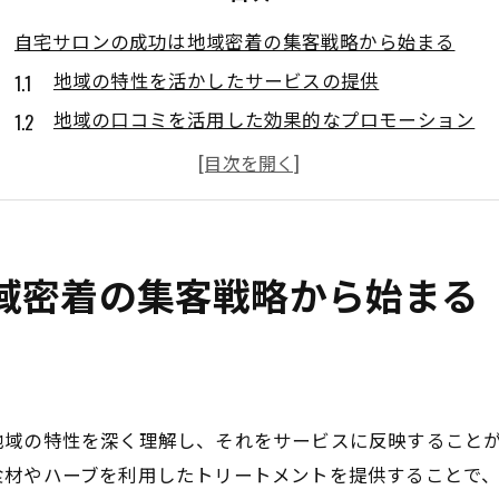
自宅サロンの成功は地域密着の集客戦略から始まる
地域の特性を活かしたサービスの提供
地域の口コミを活用した効果的なプロモーション
地元のニーズに応える商品ラインナップ
コミュニティとの連携で集客力を強化
地域住民をターゲットにしたキャンペーンの展開
地元メディアを通じた認知度向上施策
域密着の集客戦略から始まる
愛知県安城市で自宅サロンを開業する際の重要なポイン
安城市の市場調査と顧客分析
競合他社との差別化戦略
地元の法律や規制の理解
地域の特性を深く理解し、それをサービスに反映すること
効果的なマーケティング計画の策定
食材やハーブを利用したトリートメントを提供することで