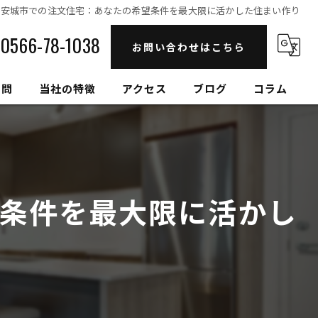
県安城市での注文住宅：あなたの希望条件を最大限に活かした住まい作り
0566-78-1038
お問い合わせはこちら
質問
当社の特徴
アクセス
ブログ
コラム
自然素材
高性能
条件を最大限に活かし
セルロースファイバー
健康住宅
和モダン