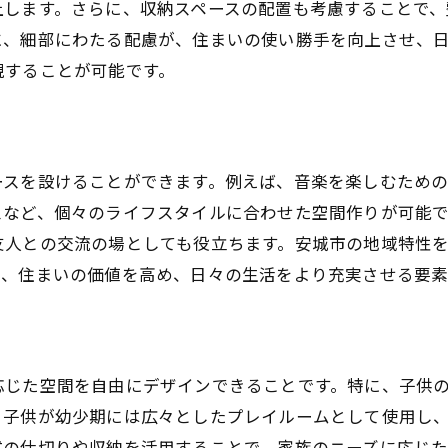
上します。さらに、収納スペースの配置も考慮することで、
地元企業との連携による安心感
に、細部にわたる配慮が、住まいの使い勝手を向上させ、
カスタマイズしやすい土地条件
現することが可能です。
安城市の生活文化を取り入れた設計
地元コミュニティとのつながり
今後の開発計画と住宅価値
ースを設けることができます。例えば、音楽を楽しむため
スなど、個々のライフスタイルに合わせた空間作りが可能で
友人との交流の場としても役立ちます。安城市の地域特性
は、住まいの価値を高め、日々の生活をより充実させる要素
応じた空間を自由にデザインできることです。特に、子供
、子供が幼少期には広々としたプレイルームとして使用し
式の仕切りや収納を活用することで、家族のニーズに応じ