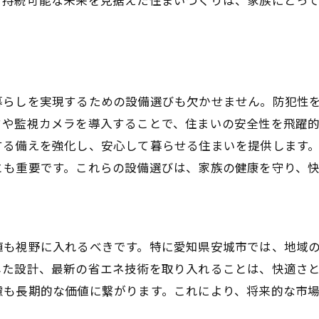
アウトドアリビングの取り入れ方
自然と調和する景観デザイン
未来を見据えたリノベーションプラン
住宅を選ぶ際の注意点と安城市での成功事例紹介
暮らしを実現するための設備選びも欠かせません。防犯性
予算オーバーを防ぐためのポイント
クや監視カメラを導入することで、住まいの安全性を飛躍
信頼できる建築会社の選び方
する備えを強化し、安心して暮らせる住まいを提供します
工事期間中のトラブル回避策
とも重要です。これらの設備選びは、家族の健康を守り、
先輩オーナーの失敗談から学ぶ
実際の施工例に見る成功の秘訣
アフターサポートの充実度を確認
値も視野に入れるべきです。特に愛知県安城市では、地域
フスタイルに寄り添う注文住宅の具体的なプロセスを解説
した設計、最新の省エネ技術を取り入れることは、快適さ
初回プランニングの重要性
慮も長期的な価値に繋がります。これにより、将来的な市
詳細な予算計画の立て方