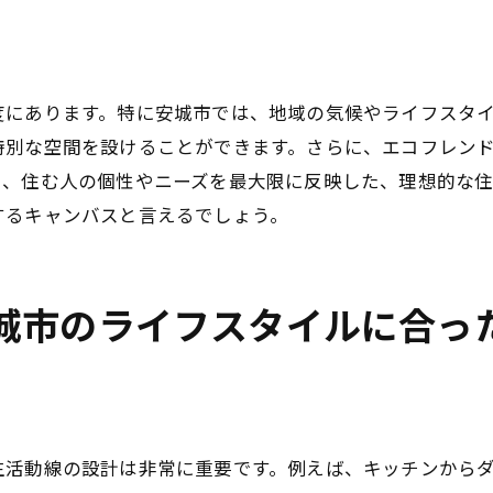
実際の建築過程を理解する
住宅完成後のメンテナンス計画
住まいの改善点を見つける方法
度にあります。特に安城市では、地域の気候やライフスタ
将来のプラン変更に対応するには
特別な空間を設けることができます。さらに、エコフレン
住宅で理想の住まいを実現するためのステップバイステッ
り、住む人の個性やニーズを最大限に反映した、理想的な
するキャンバスと言えるでしょう。
土地選びの基礎知識
設計段階でのコミュニケーション術
契約書のチェックポイント
城市のライフスタイルに合っ
工事開始から完了までの流れ
引き渡し後のチェックリスト
住み始めてからの快適な暮らしへ
県安城市で注文住宅を選ぶ理由とそのメリット
生活動線の設計は非常に重要です。例えば、キッチンから
地域の住環境と利便性の魅力