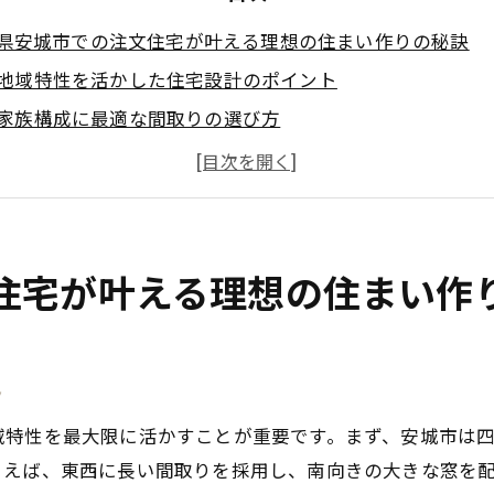
県安城市での注文住宅が叶える理想の住まい作りの秘訣
地域特性を活かした住宅設計のポイント
家族構成に最適な間取りの選び方
エコフレンドリーな住宅の実現方法
安心・安全な暮らしのための設備選び
資産価値を高めるための工夫
注文住宅ならではのデザイン自由度
住宅が叶える理想の住まい作
住宅で実現する安城市のライフスタイルに合った空間設計
快適な生活動線を考える
ト
趣味を楽しむための専用スペース提案
子供の成長に合わせた可変性ある空間
域特性を最大限に活かすことが重要です。まず、安城市は
ペットと共に暮らすための工夫
とえば、東西に長い間取りを採用し、南向きの大きな窓を