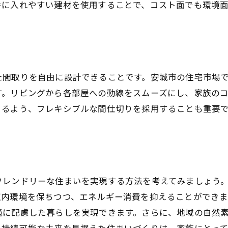
手に入れやすい建材を使用することで、コスト面でも環境
スマートホーム対応の重要性
ホームオフィス設計のトレンド
の特色を活かした注文住宅の素材選びとその魅力
安城市の気候に適した素材とは
地域産材を使ったエコ住宅
た間取りを自由に設計できることです。安城市の住宅市場
す。リビングから各部屋への動線をスムーズにし、家族の
自然素材の活用で健康的な住まい
きるよう、フレキシブルな間仕切りを採用することも重要
耐震性を高める素材選び
断熱性を向上させる材料
地域の伝統技術を活かした施工事例
な設計であなたの夢を具現化する注文住宅の可能性
フレンドリーな住まいを実現する方法を考えてみましょう
オープンプランで開放感を演出
室内環境を保ちつつ、エネルギー消費を抑えることができ
カスタマイズ可能な収納スペース
境に配慮した暮らしを実現できます。さらに、地域の自然
インテリアの自由な選択肢
。持続可能な未来を見据えた住まいづくりは、家族にとっ