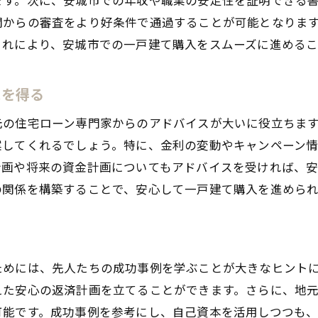
ローン契約時に確認すべきポイント
関からの審査をより好条件で通過することが可能となりま
地域密着型のサポートを活用する
これにより、安城市での一戸建て購入をスムーズに進めるこ
金融機関での相談の進め方
城市で一戸建てローンを選ぶ際の注意点と成功事例
スを得る
一般的なローンの落とし穴とは
元の住宅ローン専門家からのアドバイスが大いに役立ちま
成功事例に学ぶローン選びのコツ
案してくれるでしょう。特に、金利の変動やキャンペーン
ローン契約前に必ず確認すべき事項
計画や将来の資金計画についてもアドバイスを受ければ、
金利タイプの選び方とその影響
の関係を構築することで、安心して一戸建て購入を進めら
借り換えを検討すべきタイミング
長期的なローン戦略の構築法
戸建て取得のための計画的な資金管理とローン選びのポイ
ためには、先人たちの成功事例を学ぶことが大きなヒント
資金計画の基本ステップ
えた安心の返済計画を立てることができます。さらに、地
適切なローン商品の選び方
可能です。成功事例を参考にし、自己資本を活用しつつも