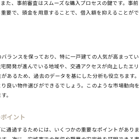
。また、事前審査はスムーズな購入プロセスの鍵です。事
住宅市場に関する最新の統計データ
も重要で、頭金を用意することで、借入額を抑えることがで
市場動向を踏まえた購入計画の立て方
城市で理想の一戸建てを手に入れるための資金計画とは
購入費用の内訳と計算方法
無理のない返済計画の立て方
のバランスを保っており、特に一戸建ての人気が高まって
自己資金と借入額のバランス
住宅開発が進んでいる地域や、交通アクセスが向上したエ
資金計画をサポートする金融商品
性があるため、過去のデータを基にした分析も役立ちます
予算オーバーを防ぐための対策
より良い物件選びができるでしょう。このような市場動向
資金計画の見直しポイント
ます。
元の金融機関を利用して安城市での一戸建てローンをスム
地元金融機関のメリットと選び方
のポイント
銀行と信用金庫の違いを理解する
ズに通過するためには、いくつかの重要なポイントがあり
金融機関との信頼関係の構築法
です。次に、安城市での年収や職業の安定性を証明できる