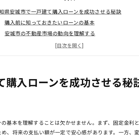
知県安城市で一戸建て購入ローンを成功させる秘訣
購入前に知っておきたいローンの基本
安城市の不動産市場の動向を理解する
ローン審査をスムーズに通過するためのポイント
地元の住宅ローン専門家からアドバイスを得る
成功事例に学ぶローン活用術
安城市特有の住宅ローンに関する注意点
て購入ローンを成功させる秘
戸建てローンを組む前に知っておくべき安城市の住宅市場
安城市の不動産価格のトレンド
地域の人口動態と住宅需要
今後の住宅市場の予測とその影響
ンの基本を理解することは欠かせません。まず、固定金利
安城市で人気のエリアとその理由
ため、将来の支払い額が一定で安心感があります。一方、