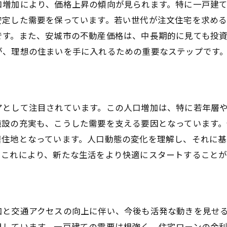
口増加により、価格上昇の傾向が見られます。特に一戸建
地元の不動産エージェントを活用する
安定した需要を保っています。若い世代が注文住宅を求め
理想の物件を見つけるためのポイント
です。また、安城市の不動産価格は、中長期的に見ても投
購入後の生活設計と資金計画
が、理想の住まいを手に入れるための重要なステップです
不動産購入時のチェックリスト
成功への道筋を描くための相談先
アとして注目されています。この人口増加は、特に若年層
施設の充実も、こうした需要を支える要因となっています
居住地となっています。人口動態の変化を理解し、それに
。これにより、新たな生活をより快適にスタートすることが
加と交通アクセスの向上に伴い、今後も活発な動きを見せ
目しています。一戸建ての需要は根強く、住宅ローンの金