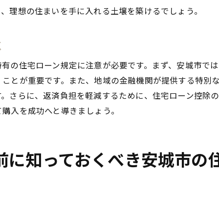
し、理想の住まいを手に入れる土壌を築けるでしょう。
ライフプランに沿った資金管理の重要性
リスク管理と資金管理の方法
点
資産形成を視野に入れたローン選び
不測の事態に備えた準備
特有の住宅ローン規定に注意が必要です。まず、安城市では
然と調和した安城市での新生活に向けた一戸建てローン戦
くことが重要です。また、地域の金融機関が提供する特別
す。さらに、返済負担を軽減するために、住宅ローン控除
自然環境を活かした住まいの選び方
て購入を成功へと導きましょう。
エコ住宅のメリットと資金調達方法
地域コミュニティとの連携の重要性
持続可能なライフスタイルへの転換
前に知っておくべき安城市の
自然災害に備えた住宅選びと資金計画
環境への配慮を考えた資金管理
城市での一戸建て購入を成功に導く具体的アドバイス
購入計画の基本的なプロセス