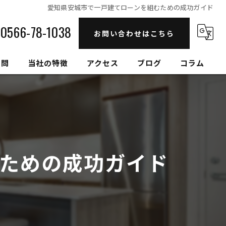
愛知県安城市で一戸建てローンを組むための成功ガイド
0566-78-1038
お問い合わせはこちら
質問
当社の特徴
アクセス
ブログ
コラム
自然素材
高性能
セルロースファイバー
ための成功ガイド
健康住宅
和モダン