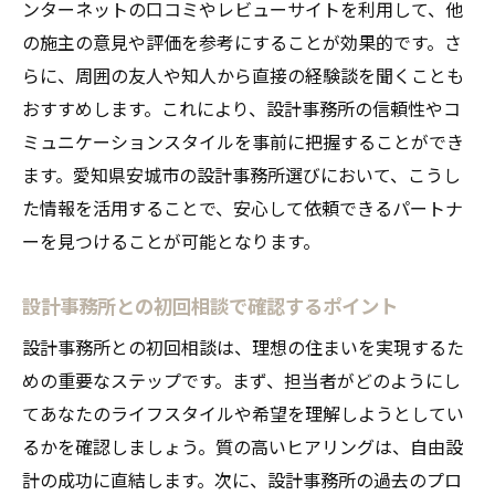
住まいにストーリーを持たせる
ンターネットの口コミやレビューサイトを利用して、他
の施主の意見や評価を参考にすることが効果的です。さ
インテリアで差をつける自由設計
らに、周囲の友人や知人から直接の経験談を聞くことも
外観デザインで際立たせる個性
おすすめします。これにより、設計事務所の信頼性やコ
設計事務所との共同作業で生まれるオリジ
ミュニケーションスタイルを事前に把握することができ
ナリティ
ます。愛知県安城市の設計事務所選びにおいて、こうし
設計事務所と一緒に作る安城市での新しい暮ら
た情報を活用することで、安心して依頼できるパートナ
しの魅力
ーを見つけることが可能となります。
住まいづくりがもたらす生活の変化
設計事務所と共に描く未来の暮らし
設計事務所との初回相談で確認するポイント
地元コミュニティとのつながりを大切にす
設計事務所との初回相談は、理想の住まいを実現するた
る設計
めの重要なステップです。まず、担当者がどのようにし
新しい暮らしに不可欠な機能とデザイン
てあなたのライフスタイルや希望を理解しようとしてい
子育て世代におすすめの住まいの設計
るかを確認しましょう。質の高いヒアリングは、自由設
計の成功に直結します。次に、設計事務所の過去のプロ
快適さとデザインを両立させる自由設計