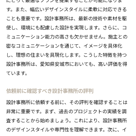
ス
す。また、幅広いデザインスタイルに柔軟に対応できる
ライフスタイルに合わせた自由設計が可能な安
ことも重要です。設計事務所は、最新の技術や素材を駆
城市の設計事務所
使し、環境にも配慮した設計を実現します。さらに、コ
多様なライフスタイルに応じた設計提案
ミュニケーション能力の高さも欠かせません。施主との
密なコミュニケーションを通じて、イメージを具体化
住まい手の希望を反映するための工夫
し、理想の住まいを具現化します。こうした特徴を持つ
特殊なニーズに応える設計事務所の力
設計事務所は、愛知県安城市においても、高い評価を得
家族構成に応じた柔軟なプラン
ています。
趣味や活動に合わせた住まいの設計
住み心地を重視したデザインの追求
依頼前に確認すべき設計事務所の評判
自由設計で実現する！安城市での住まいに込め
設計事務所に依頼する前に、その評判を確認することは
る個性とは
非常に重要です。まず、過去のプロジェクトの実績を調
デザインにおける個性の表現方法
査することから始めましょう。これにより、設計事務所
素材選びで個性を追求する
のデザインスタイルや専門性を理解できます。次に、イ