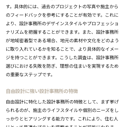
す。具体的には、過去のプロジェクトの写真や施主から
初期段階でのヒアリングの重要性
のフィードバックを参考にすることが有効です。これに
設計プランの提出と検討
より、設計事務所のデザインスタイルやプロフェッショ
施工段階での設計事務所の役割
ナリズムを把握することができます。また、設計事務所
完成後のアフターサービスについて
が地域密着型である場合、地元の素材や文化をどのよう
住まいづくりにおけるコミュニケーション
に取り入れているかを知ることで、より具体的なイメー
ジを持つことができます。こうした調査は、設計事務所
コストも気になる！自由設計の設計事務所に相
選びにおける失敗を防ぎ、理想の住まいを実現するため
談する前に知っておくべきこと
の重要なステップです。
自由設計にかかる費用の内訳
コスト削減のためのポイント
自由設計に強い設計事務所の特徴
設計事務所に依頼する際の注意点
自由設計に特化した設計事務所の特徴として、まず挙げ
予算オーバーを防ぐための対策
られるのが、施主のライフスタイルや個別のニーズをし
見積もり時に確認すべき重要事項
っかりとヒアリングする能力です。これにより、住む人
長期的な視点で考えるコストパフォーマン
にとって最適なプランを提案することが可能になりま