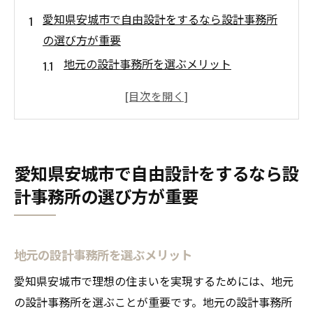
愛知県安城市で自由設計をするなら設計事務所
の選び方が重要
地元の設計事務所を選ぶメリット
設計事務所の実績を確認する方法
自由設計に強い設計事務所の特徴
依頼前に確認すべき設計事務所の評判
設計事務所との初回相談で確認するポイン
愛知県安城市で自由設計をするなら設
ト
計事務所の選び方が重要
設計事務所との信頼関係の築き方
設計事務所が提案する自由設計のメリットとは
個性を活かした設計が可能になる理由
地元の設計事務所を選ぶメリット
ライフスタイルに合わせたプランニング
愛知県安城市で理想の住まいを実現するためには、地元
オリジナルデザインの自由さ
の設計事務所を選ぶことが重要です。地元の設計事務所