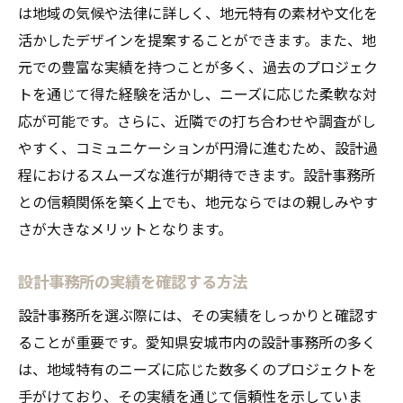
素材選びの選択肢が広がる
は地域の気候や法律に詳しく、地元特有の素材や文化を
活かしたデザインを提案することができます。また、地
将来を見据えた柔軟な設計提案
元での豊富な実績を持つことが多く、過去のプロジェク
環境に優しい住まいの実現
トを通じて得た経験を活かし、ニーズに応じた柔軟な対
安城市での自由設計事例から学ぶ理想の住まい
応が可能です。さらに、近隣での打ち合わせや調査がし
の作り方
やすく、コミュニケーションが円滑に進むため、設計過
実際の事例から見る成功のポイント
程におけるスムーズな進行が期待できます。設計事務所
設計事務所が手がけた注目のプロジェクト
との信頼関係を築く上でも、地元ならではの親しみやす
住まい手の声から学ぶ設計の工夫
さが大きなメリットとなります。
地域特性を活かしたデザイン事例
設計事務所の実績を確認する方法
自由設計で叶える家族の夢
設計事務所が提案する未来志向の住まい
設計事務所を選ぶ際には、その実績をしっかりと確認す
ることが重要です。愛知県安城市内の設計事務所の多く
設計事務所を通じて実現する安城市での住まい
は、地域特有のニーズに応じた数多くのプロジェクトを
づくりのプロセス
手がけており、その実績を通じて信頼性を示していま
設計事務所との打ち合わせの流れ