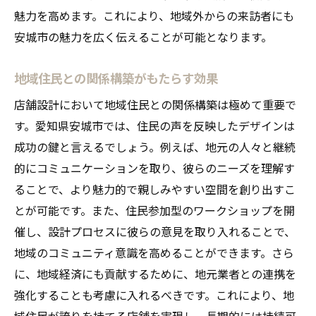
歴史的建造物を参考にした設計
魅力を高めます。これにより、地域外からの来訪者にも
伝統技法を活かした店舗デザイン
安城市の魅力を広く伝えることが可能となります。
文化財保護との両立を図る方法
伝統様式が持つ集客力の活用
地域住民との関係構築がもたらす効果
地域独自の様式を用いた事例
店舗設計において地域住民との関係構築は極めて重要で
地域の歴史と文化を反映する店舗設計のメリッ
す。愛知県安城市では、住民の声を反映したデザインは
ト
成功の鍵と言えるでしょう。例えば、地元の人々と継続
文化的背景を活かしたブランド構築
的にコミュニケーションを取り、彼らのニーズを理解す
ることで、より魅力的で親しみやすい空間を創り出すこ
歴史を感じさせるストーリーテリング
とが可能です。また、住民参加型のワークショップを開
地域社会への貢献と支持の獲得
催し、設計プロセスに彼らの意見を取り入れることで、
文化遺産を未来に伝える設計手法
地域のコミュニティ意識を高めることができます。さら
地域のアイデンティティを表現する方法
に、地域経済にも貢献するために、地元業者との連携を
観光資源としての店舗デザイン
強化することも考慮に入れるべきです。これにより、地
安城市で成功する店舗設計地域密着型の戦略と
域住民が誇りを持てる店舗を実現し、長期的には持続可