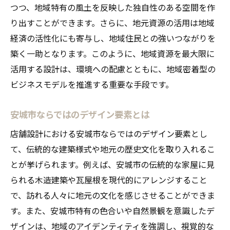
つつ、地域特有の風土を反映した独自性のある空間を作
地元職人と協力したプロジェクト事例
り出すことができます。さらに、地元資源の活用は地域
地域の気候に適した素材選定
経済の活性化にも寄与し、地域住民との強いつながりを
エコデザインで持続可能な店舗運営を実現する
築く一助となります。このように、地域資源を最大限に
秘訣
活用する設計は、環境への配慮とともに、地域密着型の
省エネルギー設備の導入ポイント
ビジネスモデルを推進する重要な手段です。
再生可能素材の活用事例
ゼロウェイストを目指す施策
安城市ならではのデザイン要素とは
エコデザインがもたらす経済効果
店舗設計における安城市ならではのデザイン要素とし
環境負荷を減らすための発想法
て、伝統的な建築様式や地元の歴史文化を取り入れるこ
持続可能性を高めるデザインコンセプト
とが挙げられます。例えば、安城市の伝統的な家屋に見
られる木造建築や瓦屋根を現代的にアレンジすること
伝統的建築様式を取り入れた安城市の店舗設計
で、訪れる人々に地元の文化を感じさせることができま
事例
す。また、安城市特有の色合いや自然景観を意識したデ
和風建築と現代デザインの融合
ザインは、地域のアイデンティティを強調し、視覚的な