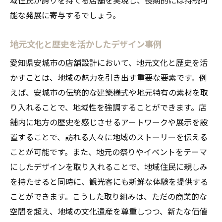
は
能な発展に寄与するでしょう。
地域市場を分析する方法
地元文化と歴史を活かしたデザイン事例
地域特性を活かしたマーケティング
地元コミュニティとの連携強化
愛知県安城市の店舗設計において、地元文化と歴史を活
かすことは、地域の魅力を引き出す重要な要素です。例
地域ニーズに応えるサービス設計
えば、安城市の伝統的な建築様式や地元特有の素材を取
地域ブランドを高める戦略
り入れることで、地域性を強調することができます。店
顧客満足度を向上させる施策
舗内に地方の歴史を感じさせるアートワークや展示を設
地元住民に愛される店舗設計環境配慮のポイン
置することで、訪れる人々に地域のストーリーを伝える
ト
ことが可能です。また、地元の祭りやイベントをテーマ
住民参加型の設計プロセス
にしたデザインを取り入れることで、地域住民に親しみ
地域環境に配慮した店舗設計
を持たせると同時に、観光客にも新鮮な体験を提供する
地元住民の声を反映するデザイン
ことができます。こうした取り組みは、ただの商業的な
空間を超え、地域の文化遺産を尊重しつつ、新たな価値
地域コミュニティとの関係性強化