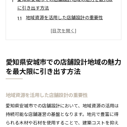
に引き出す方法
地域資源を活用した店舗設計の重要性
安城市ならではのデザイン要素とは
地域住民との関係構築がもたらす効果
地元文化と歴史を活かしたデザイン事例
地域イベントとのコラボレーション方法
愛知県安城市での店舗設計地域の魅力
地元企業とのパートナーシップ構築
を最大限に引き出す方法
地元素材を活用した店舗設計安城市の地域性を
反映
木材や石材を活用する際のポイント
地域資源を活用した店舗設計の重要性
地元産品を用いたデザインの具体例
愛知県安城市での店舗設計において、地域資源の活用は
地域性を感じさせるインテリア選び
持続可能な店舗運営の基盤となります。地元で豊富に得
サプライチェーンのローカライズ化
られる木材や石材を使用することで、建築コストを抑え