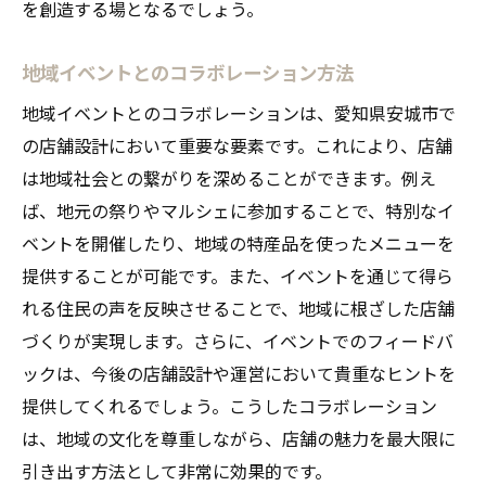
を創造する場となるでしょう。
環境に優しいサービスの提供
持続可能なビジネスモデルの確立
地域イベントとのコラボレーション方法
地域共生型店舗設計安城市の未来を築くデザイ
地域イベントとのコラボレーションは、愛知県安城市で
ン
の店舗設計において重要な要素です。これにより、店舗
地域社会との共生を目指すデザイン
は地域社会との繋がりを深めることができます。例え
未来志向の店舗設計コンセプト
ば、地元の祭りやマルシェに参加することで、特別なイ
地域活性化を促進する店舗事例
ベントを開催したり、地域の特産品を使ったメニューを
地元経済に貢献するデザイン戦略
提供することが可能です。また、イベントを通じて得ら
次世代に向けた店舗運営の在り方
れる住民の声を反映させることで、地域に根ざした店舗
づくりが実現します。さらに、イベントでのフィードバ
地域の発展をサポートする店舗設計
ックは、今後の店舗設計や運営において貴重なヒントを
提供してくれるでしょう。こうしたコラボレーション
は、地域の文化を尊重しながら、店舗の魅力を最大限に
引き出す方法として非常に効果的です。