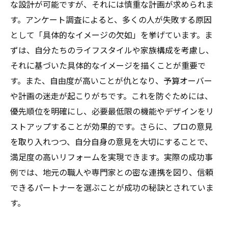
趣味を取り入れたリフォーム事例
な設計が可能ですが、それには慎重な計画が求められま
す。アンケート調査によると、多くの人が失敗する原因
家族全員の個性を活かした住まい
として「具体的なイメージの欠如」を挙げています。ま
クリエイティブなデザインの実現方法
ずは、自分たちのライフスタイルや家族構成を考慮し、
自由設計で変わる家族のコミュニケーショ
それに基づいた具体的なイメージを描くことが重要で
ン
す。また、自由度が高いことが仇となり、予算オーバー
快適空間を創るための自由設計リフォームのポ
や計画の迷走が起こりがちです。これを防ぐためには、
イント
優先順位を明確にし、必要最低限の機能やデザインをリ
快適な空間づくりのための必須要素
ストアップすることが効果的です。さらに、プロの意見
快適性を高めるための配置と動線
を取り入れつつ、自分自身の意見を大切にすることで、
光と風を取り入れる設計の工夫
満足度の高いリフォームを実現できます。実際の成功事
最新テクノロジーを取り入れたリフォーム
例では、地元の職人や専門家との密な連携を図り、信頼
できるパートナーを選ぶことが成功の秘訣とされていま
自然素材を活かした健康的な住まい
す。
快適空間実現のためのインテリアコーディ
ネート