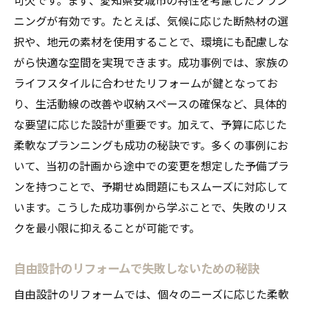
愛知県安城市リフォームで実現する新しい暮ら
ニングが有効です。たとえば、気候に応じた断熱材の選
し方
択や、地元の素材を使用することで、環境にも配慮しな
リフォームで変える暮らしのスタイル
がら快適な空間を実現できます。成功事例では、家族の
ライフスタイルに合わせたリフォームが鍵となってお
新しい生活習慣を支える設計のヒント
り、生活動線の改善や収納スペースの確保など、具体的
リフォームで実現するワークライフバラン
な要望に応じた設計が重要です。加えて、予算に応じた
ス
柔軟なプランニングも成功の秘訣です。多くの事例にお
地域文化を取り入れた新しい暮らし
いて、当初の計画から途中での変更を想定した予備プラ
リフォームで叶える持続可能な生活
ンを持つことで、予期せぬ問題にもスムーズに対応して
未来志向の住まいを実現する方法
います。こうした成功事例から学ぶことで、失敗のリス
自由設計で個性を引き出すリフォームのアイデ
クを最小限に抑えることが可能です。
ア集
個性を表現するための設計ポイント
自由設計のリフォームで失敗しないための秘訣
自由設計で作るオリジナル空間
自由設計のリフォームでは、個々のニーズに応じた柔軟