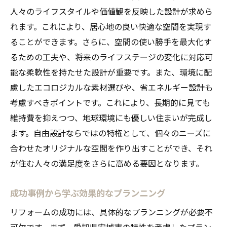
人々のライフスタイルや価値観を反映した設計が求めら
未来を見据えた設計の考え方
れます。これにより、居心地の良い快適な空間を実現す
理想の空間を実現するためのステップ
ることができます。さらに、空間の使い勝手を最大化す
自由設計で叶えるパーソナルスペース
るための工夫や、将来のライフステージの変化に対応可
自由設計リフォームのコスト管理方法
能な柔軟性を持たせた設計が重要です。また、環境に配
家族のニーズを反映した設計事例
慮したエコロジカルな素材選びや、省エネルギー設計も
考慮すべきポイントです。これにより、長期的に見ても
快適な暮らしを実現する自由設計リフォームの
維持費を抑えつつ、地球環境にも優しい住まいが完成し
コツ
ます。自由設計ならではの特権として、個々のニーズに
日常生活を考慮した機能的なデザイン
合わせたオリジナルな空間を作り出すことができ、それ
住み心地を向上させるための工夫
が住む人々の満足度をさらに高める要因となります。
自由設計で作るユニークな空間
リフォームで実現する省エネ住宅
成功事例から学ぶ効果的なプランニング
快適空間に欠かせないインテリア選び
リフォームの成功には、具体的なプランニングが必要不
愛知県の自然を取り入れたリフォーム
可欠です。まず、愛知県安城市の特性を考慮したプラン