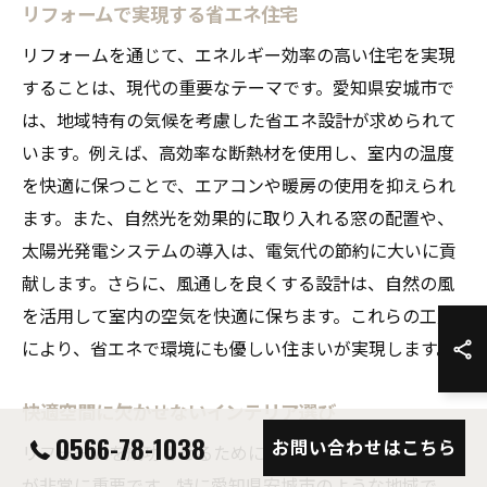
リフォームで実現する省エネ住宅
リフォームを通じて、エネルギー効率の高い住宅を実現
することは、現代の重要なテーマです。愛知県安城市で
は、地域特有の気候を考慮した省エネ設計が求められて
います。例えば、高効率な断熱材を使用し、室内の温度
を快適に保つことで、エアコンや暖房の使用を抑えられ
ます。また、自然光を効果的に取り入れる窓の配置や、
太陽光発電システムの導入は、電気代の節約に大いに貢
献します。さらに、風通しを良くする設計は、自然の風
を活用して室内の空気を快適に保ちます。これらの工夫
により、省エネで環境にも優しい住まいが実現します。
快適空間に欠かせないインテリア選び
0566-78-1038
お問い合わせはこちら
リフォームを成功させるためには、インテリアの選び方
が非常に重要です。特に愛知県安城市のような地域で