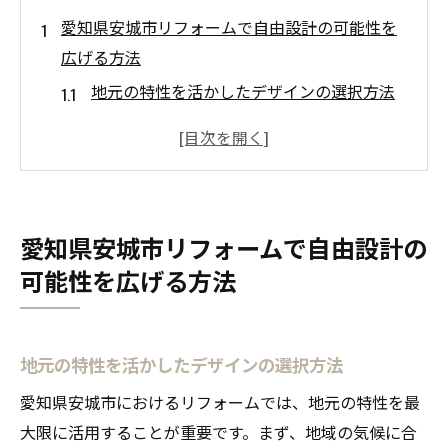
愛知県安城市リフォームで自由設計の可能性を
広げる方法
地元の特性を活かしたデザインの選択方法
自由設計リフォームで重要な要素とは
成功事例から学ぶ効果的なプランニング
自由設計のリフォームで失敗しないための
秘訣
愛知県安城市リフォームで自由設計の
住まいの可能性を広げる自由設計の活用法
可能性を広げる方法
地元職人との協力で実現する理想の住空間
自由設計リフォームで快適空間を実現する秘訣
快適さを重視したリフォームのポイント
地元の特性を活かしたデザインの選択方法
生活スタイルに合った設計の工夫
愛知県安城市におけるリフォームでは、地元の特性を最
機能性とデザイン性を両立させる方法
大限に活用することが重要です。まず、地域の気候に合