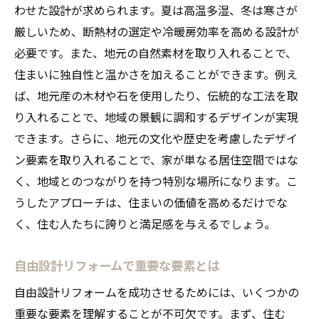
リフォームで取り入れるべき最新の設備
わせた設計が求められます。夏は高温多湿、冬は寒さが
厳しいため、断熱材の選定や冷暖房効率を高める設計が
自由設計で叶える理想の間取り
必要です。また、地元の自然素材を取り入れることで、
安城市の気候に合った快適空間の作り方
住まいに独自性と温かさを加えることができます。例え
地元特性を活かした愛知県安城市のリフォーム
ば、地元産の木材や石を使用したり、伝統的な工法を取
成功事例
り入れることで、地域の景観に調和するデザインが実現
地域特性を反映したデザイン事例
できます。さらに、地元の文化や歴史を考慮したデザイ
地元素材を活かしたリフォームの魅力
ン要素を取り入れることで、家が単なる居住空間ではな
成功事例にみる自由設計のメリット
く、地域とのつながりを持つ特別な場所になります。こ
地域に根付いた職人技術の活用法
うしたアプローチは、住まいの価値を高めるだけでな
く、住む人たちに誇りと満足感を与えるでしょう。
地元の風土を考慮したリフォーム事例
安城市のコミュニティと調和する住まい
自由設計リフォームで重要な要素とは
理想の住まいを叶える自由設計リフォームの魅
自由設計リフォームを成功させるためには、いくつかの
力
重要な要素を理解することが不可欠です。まず、住む
自由設計がもたらすライフスタイルの変化