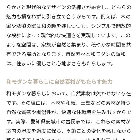
和モダン古民家で感じる自然素材との調和
らかさと現代的なデザインの洗練さが融合し、どちらの
自然素材を活かした和モダン空間の工夫
魅力も損なわずに引き立て合うからです。例えば、木の
和モダンな古民家がもたらす心の安らぎ
梁や漆喰の壁は和の趣を残しつつも、シンプルで開放的
な設計によって現代的な快適さを実現しています。この
和モダン古民家で味わう伝統と新しさの融合
ような空間は、家族が自然と集まり、穏やかな時間を共
伝統美と和モダンが融合する古民家の楽し
有できる場所となります。自然素材と和モダンの調和
み方
は、住まいに優しさと心地よさをもたらします。
自然素材を活かした和モダンの新しいライ
フスタイル
和モダンな暮らしに自然素材がもたらす魅力
和モダン古民家で体感する伝統と現代の調
和モダンな暮らしにおいて、自然素材は欠かせない存在
和
です。その理由は、木材や和紙、土壁などの素材が持つ
自然素材と和モダンが生む歴史と革新の共
自然な質感や調湿性が、快適な住環境を生み出すからで
演
す。実際、愛知県安城市の古民家では、これらの素材が
和モダン空間で感じる伝統と新しさの魅力
室内の湿度を適度に保ち、季節ごとの変化を感じながら
自然素材が引き立つ和モダンな住まいの工
暮らせる工夫が施されています。このような工夫によ