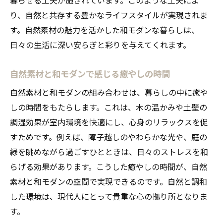
夫
り、自然と共存する豊かなライフスタイルが実現されま
自然素材に包まれる和モダン古民家の過ごし方
す。自然素材の魅力を活かした和モダンな暮らしは、
自然素材と和モダンで快適な古民家暮らし
日々の生活に深い安らぎと彩りを与えてくれます。
和モダン古民家で心地よく過ごす工夫
自然素材と和モダンで感じる癒やしの時間
自然素材に癒やされる和モダンな日々の楽
自然素材と和モダンの組み合わせは、暮らしの中に癒や
しみ
しの時間をもたらします。これは、木の温かみや土壁の
和モダンな古民家で自然素材と向き合う時
調湿効果が室内環境を快適にし、心身のリラックスを促
間
すためです。例えば、障子越しのやわらかな光や、庭の
自然素材と和モダン空間の上手な取り入れ
緑を眺めながら過ごすひとときは、日々のストレスを和
方
らげる効果があります。こうした癒やしの時間が、自然
和モダン古民家で自然を感じる暮らし方
素材と和モダンの空間で実現できるのです。自然と調和
和モダンな古民家が生む落ち着きある暮らし
した環境は、現代人にとって貴重な心の拠り所となりま
和モダン古民家で叶える落ち着きある暮ら
す。
し