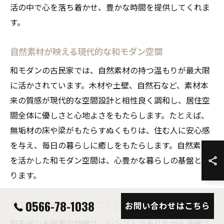
活の中で心を落ち着かせ、豊かな時間を提供してくれま
す。
自然素材が映える現代的な和モダン空間
和モダンの古民家では、自然素材の持つ温もりが最大限
に活かされています。木材や土壁、自然石など、素材本
来の質感が現代的な空間設計と相性良く調和し、居住空
間全体に優しさと心地よさをもたらします。たとえば、
無垢材の床や梁がもたらすぬくもりは、住む人に安心感
を与え、毎日の暮らしに癒しをもたらします。自然素材
を活かした和モダン空間は、心豊かな暮らしの基盤とな
ります。
0566-78-1038
和モダンの美意識が息づく古民家の特徴
お問い合わせはこちら
和モダン古民家の特徴は、シンプルでありながら洗練さ