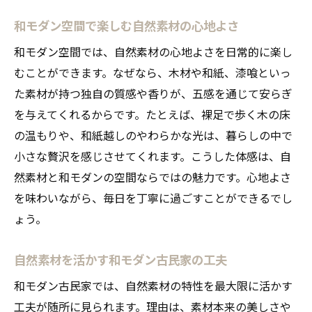
自然素材が織りなす和モダンな間取りの特
和モダン空間で楽しむ自然素材の心地よさ
徴
和モダン空間では、自然素材の心地よさを日常的に楽し
和モダン空間で心静かに過ごす古民家の魅
むことができます。なぜなら、木材や和紙、漆喰といっ
力
た素材が持つ独自の質感や香りが、五感を通じて安らぎ
自然素材に包まれた和モダンな生活のすす
を与えてくれるからです。たとえば、裸足で歩く木の床
め
の温もりや、和紙越しのやわらかな光は、暮らしの中で
小さな贅沢を感じさせてくれます。こうした体感は、自
和モダン古民家で感じる安らぎの時間
然素材と和モダンの空間ならではの魅力です。心地よさ
自然素材を活かす和モダンの暮らし方
を味わいながら、毎日を丁寧に過ごすことができるでし
伝統美と現代感覚が光る和モダン古民家
ょう。
和モダン古民家で際立つ伝統美の魅力
自然素材が映える現代的な和モダン空間
自然素材を活かす和モダン古民家の工夫
和モダンの美意識が息づく古民家の特徴
和モダン古民家では、自然素材の特性を最大限に活かす
自然素材と融合する現代和モダンの魅力
工夫が随所に見られます。理由は、素材本来の美しさや