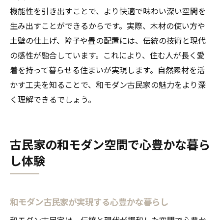
和モダン古民家に宿る伝統と現代の美しさ
機能性を引き出すことで、より快適で味わい深い空間を
自然素材で実現する和モダンな住まい
生み出すことができるからです。実際、木材の使い方や
土壁の仕上げ、障子や畳の配置には、伝統の技術と現代
自然素材の温もり感じる和モダンな住まい
の感性が融合しています。これにより、住む人が長く愛
和モダン住まいで感じる自然素材の温もり
着を持って暮らせる住まいが実現します。自然素材を活
自然素材が生きる和モダンな設計の工夫
かす工夫を知ることで、和モダン古民家の魅力をより深
和モダン住空間で味わう木の温もりと癒し
く理解できるでしょう。
自然素材と和モダンが支える快適な住まい
和モダンな暮らしに自然素材を取り入れる
方法
古民家の和モダン空間で心豊かな暮ら
自然素材と和モダンが導く安らぎの住まい
し体験
和モダン古民家が実現する心豊かな暮らし
和モダン古民家は、伝統と現代が調和した空間で心豊か