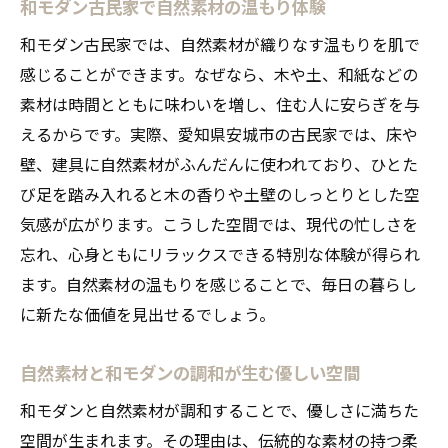
和モダン古民家が実現する心豊かな暮らし
和モダン古民家で自然素材の温もり体験
自然素材が映える和モダン空間の魅力とは
和モダン古民家では、自然素材が織りなす温もりを肌で
和モダンで叶える穏やかな古民家の生活
感じることができます。なぜなら、木や土、和紙などの
自然素材と和モダンで心地よい毎日を実感
素材は時間とともに味わいを増し、住む人に安らぎを与
えるからです。実際、愛知県安城市の古民家では、床や
和モダンな古民家で日常を豊かに過ごす方
壁、建具に自然素材がふんだんに使われており、ひとた
法
び足を踏み入れると木の香りや土壁のしっとりとした空
自然素材が彩る和モダンな暮らし体験のす
気感が広がります。こうした空間では、現代の忙しさを
すめ
忘れ、心身ともにリラックスできる特別な体験が得られ
和モダンと自然素材が調和する古民家の魅力
ます。自然素材の温もりを感じることで、毎日の暮らし
自然素材が際立つ和モダン古民家の美しさ
に新たな価値を見出せるでしょう。
和モダンと自然素材のバランスが魅力の理
由
自然素材と和モダンの調和が生む優しい空間
自然素材と和モダンが織りなす落ち着き空
和モダンと自然素材が調和することで、優しさに満ちた
間
空間が生まれます。その理由は、伝統的な素材の持つ柔