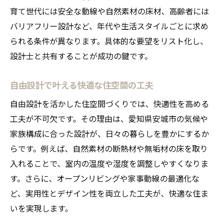
健康を考えた自然素材選びのポイント
育て世代には安全な動線や自然素材の床材、高齢者には
自由設計による調湿性の高い住まい作り
バリアフリー設計など、年代や生活スタイルごとに求め
自然素材住宅で実感する快適な暮らし
られる条件が異なります。具体的な要望をリスト化し、
自由設計と自然素材の安全性を解説
設計士と共有することが成功の鍵です。
住み心地を高める自然素材と設計の工夫
自由設計で叶える快適な住空間の工夫
自由設計だからできるオリジナルな間取り
自由設計で叶う自分だけの間取りとは
自由設計を活かした住空間づくりでは、快適性を高める
工夫が不可欠です。その理由は、愛知県安城市の気候や
ライフスタイルに合わせた間取り設計術
家族構成に合った設計が、日々の暮らしを豊かにするか
将来を見据えた可変性ある間取りの案
らです。例えば、自然素材の断熱材や無垢材の床を取り
自由設計で実現する収納アイデア集
入れることで、室内の温度や湿度を調整しやすくなりま
自然素材を活かした間取りの特徴紹介
す。さらに、オープンリビングや家事動線の最適化な
自由設計が広げる空間活用の可能性
ど、実用性とデザイン性を両立した工夫が、快適な住ま
健康と快適さを考えた住まいの選び方
いを実現します。
健康を意識した自由設計住宅の選び方