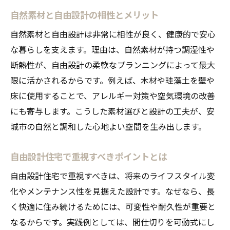
自然素材と自由設計の相性とメリット
自然素材住宅で得られる快適性の秘密
自由設計が生み出す住まいの健康効果
自然素材と自由設計は非常に相性が良く、健康的で安心
な暮らしを支えます。理由は、自然素材が持つ調湿性や
快適性重視の自由設計ポイント解説
断熱性が、自由設計の柔軟なプランニングによって最大
子どもも安心の自然素材活用法
限に活かされるからです。例えば、木材や珪藻土を壁や
自由設計住宅で守る家族の健康生活
床に使用することで、アレルギー対策や空気環境の改善
自由設計住宅で叶う将来の柔軟な暮らし
にも寄与します。こうした素材選びと設計の工夫が、安
ライフステージに合わせた自由設計の家
城市の自然と調和した心地よい空間を生み出します。
将来の増改築がしやすい自由設計住宅
自由設計住宅で重視すべきポイントとは
自由設計住宅で実現する柔軟な間取り
変化に強い住まいを自由設計で考える
自由設計住宅で重視すべきは、将来のライフスタイル変
自然素材と自由設計の家で備える未来
化やメンテナンス性を見据えた設計です。なぜなら、長
く快適に住み続けるためには、可変性や耐久性が重要と
自由設計だから叶うメンテナンス性の高さ
なるからです。実践例としては、間仕切りを可動式にし
自然素材の家づくりで得られる安心感