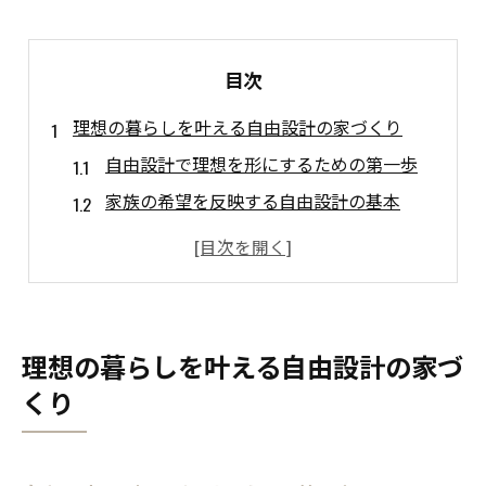
目次
理想の暮らしを叶える自由設計の家づくり
自由設計で理想を形にするための第一歩
家族の希望を反映する自由設計の基本
自由設計で叶える快適な住空間の工夫
自然素材と自由設計の相性とメリット
自由設計住宅で重視すべきポイントとは
自由設計ならではの間取り自由度を活用
理想の暮らしを叶える自由設計の家づ
自然素材と自由設計が生む快適な住まい
くり
自然素材の魅力と自由設計の融合例を紹介
自由設計で感じる自然素材の温かみとは