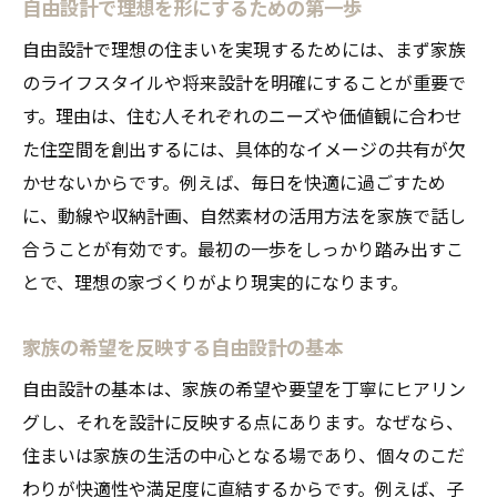
自由設計で理想を形にするための第一歩
快適な住まいを支える自然素材の役割
自由設計で実現する健康的な空間作り
自由設計で理想の住まいを実現するためには、まず家族
のライフスタイルや将来設計を明確にすることが重要で
自然素材住宅で得られる心地よさの理由
す。理由は、住む人それぞれのニーズや価値観に合わせ
自由設計だから叶う自然素材の活かし方
た住空間を創出するには、具体的なイメージの共有が欠
家族の未来に寄り添う自由設計の魅力とは
かせないからです。例えば、毎日を快適に過ごすため
自由設計が家族の成長に合わせて変化
に、動線や収納計画、自然素材の活用方法を家族で話し
家族構成に寄り添う自由設計の工夫点
合うことが有効です。最初の一歩をしっかり踏み出すこ
将来のライフスタイルに応じた設計提案
とで、理想の家づくりがより現実的になります。
自由設計で実現する安心の住まい計画
家族の希望を反映する自由設計の基本
家族の未来を見据えた自由設計の強み
自由設計住宅で叶える家族の理想生活
自由設計の基本は、家族の希望や要望を丁寧にヒアリン
グし、それを設計に反映する点にあります。なぜなら、
自然素材を取り入れた安心の住環境を実現
住まいは家族の生活の中心となる場であり、個々のこだ
自然素材を使った自由設計の家の安心感
わりが快適性や満足度に直結するからです。例えば、子