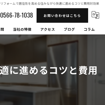
リフォームで居住性を高める住みながら快適に進めるコツと費用対効果
0566-78-1038
お問い合わせはこちら
質問
当社の特徴
アクセス
ブログ
コラム
自然素材
高性能
適に進めるコツと費用
セルロースファイバー
健康住宅
和モダン