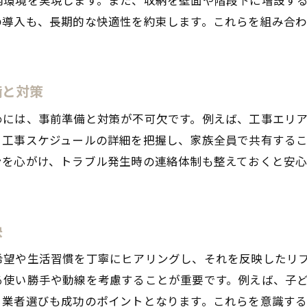
住みながらでも可能な間取り変更の進め方
の導入も、長期的な快適性を約束します。これらを組み合
快適な居住性を生むリフォーム事例を紹介
間取り変更で暮らしやすさが向上する理由
リフォームで理想の生活空間を作るポイント
備と対策
住みながらでも安心の間取り変更方法
めには、事前準備と対策が不可欠です。例えば、工事エリ
リフォーム中の家具移動と生活空間確保の知恵
、工事スケジュールの詳細を把握し、家族全員で共有する
リフォーム時の家具移動を効率的に進めるコツ
ンを心がけ、トラブル発生時の連絡体制も整えておくと安
住みながらリフォームで生活空間を守る方法
家具移動によるストレスを軽減するリフォーム術
限られた空間でも快適に過ごすアイデア
訣
リフォーム中の動線確保と安全対策ポイント
希望や生活習慣を丁寧にヒアリングし、それを反映したリ
住みながらリフォームでも片付けやすい工夫
る使い勝手や動線を考慮することが重要です。例えば、子
体験談から学ぶ住みながらリフォームの現実
る業者選びも成功のポイントとなります。これらを意識す