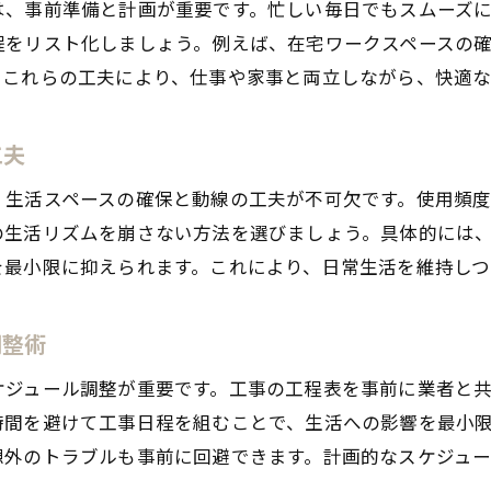
は、事前準備と計画が重要です。忙しい毎日でもスムーズ
長く快適に暮らすためのリフォーム成功ポイント
程をリスト化しましょう。例えば、在宅ワークスペースの
住みながらリフォームで長持ちする住まい作り
。これらの工夫により、仕事や家事と両立しながら、快適
リフォームで快適な居住性を長期間保つ秘訣
住みながらでも定着するリフォームの工夫
工夫
リフォーム後も安心して暮らすための注意点
、生活スペースの確保と動線の工夫が不可欠です。使用頻
居住性を維持するためのメンテナンス方法
の生活リズムを崩さない方法を選びましょう。具体的には
リフォーム成功のために知っておきたいこと
を最小限に抑えられます。これにより、日常生活を維持しつ
調整術
ケジュール調整が重要です。工事の工程表を事前に業者と
時間を避けて工事日程を組むことで、生活への影響を最小
想外のトラブルも事前に回避できます。計画的なスケジュ