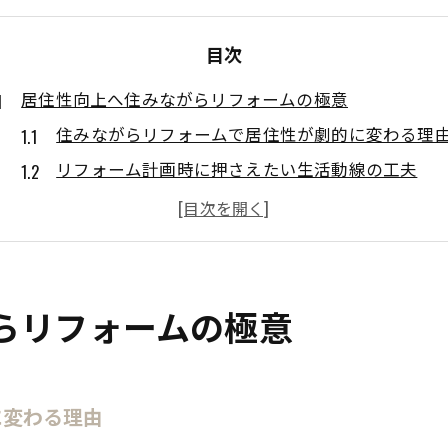
目次
居住性向上へ住みながらリフォームの極意
住みながらリフォームで居住性が劇的に変わる理
リフォーム計画時に押さえたい生活動線の工夫
居住性向上のためのリフォーム実践ポイント
住みながらのリフォームで困らない準備と対策
リフォームで快適な居住空間を得る秘訣
住みながら工事でもストレスを減らす方法
らリフォームの極意
共働き家庭に最適なリフォーム進行術
共働きでも無理なく進めるリフォームのコツ
に変わる理由
リフォーム中の家事や仕事と両立する工夫