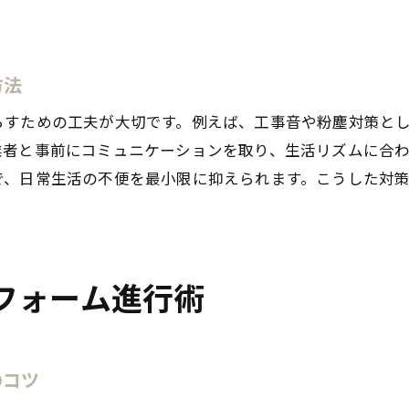
住みながらのリフォーム体験談に学ぶ成功と失敗
リフォーム中の悩みとその解決法を共有
体験者が語る住みながらリフォームの辛さと対策
方法
リフォーム現場で役立った工夫を実例紹介
らすための工夫が大切です。例えば、工事音や粉塵対策と
住みながらリフォームがもたらす変化と効果
業者と事前にコミュニケーションを取り、生活リズムに合
体験談を活かしたリフォーム計画のヒント
で、日常生活の不便を最小限に抑えられます。こうした対
費用対効果を高めるリフォーム計画の立て方
リフォームで費用対効果を最大限にする計画術
住みながらリフォームの費用を抑えるポイント
フォーム進行術
無駄を省いて賢くリフォームする方法
費用対効果の高い設備更新の選び方
リフォーム計画で失敗しない予算管理のコツ
のコツ
住みながらリフォームのコストパフォーマンス比