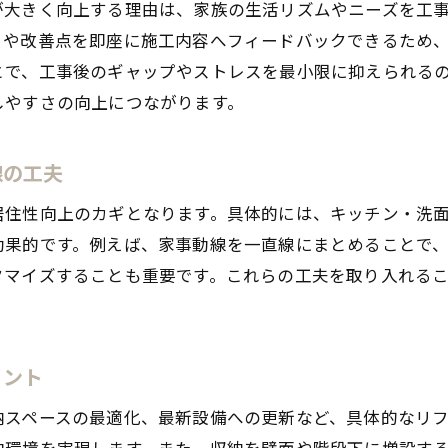
住みながらリフォームのスケジュール調整術
が大きく向上する理由は、家族の生活リズムやニーズを工
共働き家庭で役立つリフォーム業者との連携法
さや改善点を即座に施工内容へフィードバックできるため
とで、工事後のギャップやストレスを最小限に抑えられる
リフォーム中の生活リズム維持のポイント
しやすさの向上につながります。
住みながらリフォームで家族が快適に過ごす秘訣
暮らしを守る住みながらリフォームの工夫
線の工夫
リフォーム中も快適に暮らすための工夫
住みながらリフォームで大切な安全管理のポイン
居住性向上のカギとなります。具体的には、キッチン・洗
効果的です。例えば、家事動線を一直線にまとめることで
生活スペースを確保するリフォームのアイデア
タマイズすることも重要です。これらの工夫を取り入れる
リフォーム中の食事や入浴を快適に保つ方法
家族のストレスを軽減するリフォーム対策
リフォーム後も快適な居住性を保つ秘訣
イント
間取り変更で快適さを実現する方法
納スペースの最適化、最新設備への更新など、具体的なリ
リフォームによる間取り変更の効果と注意点
内環境を実現します。また、収納を壁面や階段下に増設す