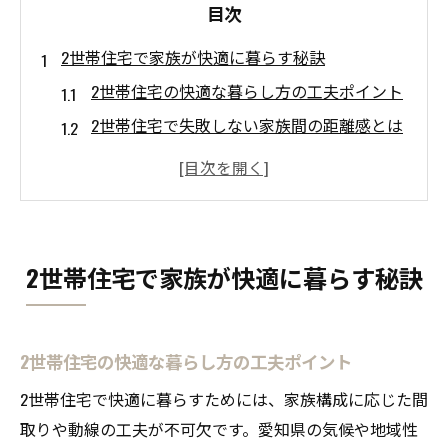
目次
2世帯住宅で家族が快適に暮らす秘訣
2世帯住宅の快適な暮らし方の工夫ポイント
2世帯住宅で失敗しない家族間の距離感とは
2世帯住宅で叶える家族の安心とプライバシ
ー
2世帯住宅ならではの家事分担アイデア集
2世帯住宅の快適な動線づくりに必要な視点
2世帯住宅で家族が快適に暮らす秘訣
理想の2世帯住宅プランを考えるなら
2世帯住宅プラン検討時の基礎知識を整理
家族構成別2世帯住宅プランの選び方ガイド
2世帯住宅の快適な暮らし方の工夫ポイント
2世帯住宅プランで重視したい注文住宅の特
2世帯住宅で快適に暮らすためには、家族構成に応じた間
徴
取りや動線の工夫が不可欠です。愛知県の気候や地域性