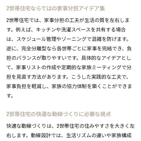
法
2世帯住宅ならではの家事分担アイデア集
2世帯住宅プランの打ち合わせで注意したい
2世帯住宅では、家事分担の工夫が生活の質を左右しま
点
す。例えば、キッチンや洗濯スペースを共有する場合
工務店と進める2世帯住宅プランの比較ポイ
は、スケジュール管理やゾーニングで混雑を防げます。
ント
逆に、完全分離型なら各世帯ごとに家事を完結でき、負
2世帯住宅のコストを抑える注文住宅の選び
担のバランスが取りやすいです。具体的なアイデアとし
方
て、家事リストの作成や定期的な家族ミーティングで分
2世帯住宅の実例から学ぶプラン選びの成功
担を見直す方法があります。こうした実践的な工夫で、
例
家事負担を軽減し、家族の協力体制を築くことができま
す。
2世帯住宅の快適な動線づくりに必要な視点
快適な動線づくりは、2世帯住宅の住みやすさを大きく左
右します。動線設計では、生活リズムの違いや家族構成