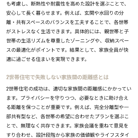
ライフスタイルに最適な2世帯住宅プランと
も考慮し、断熱性や耐震性を高めた設計を選ぶことで、
は
安心して長く暮らせます。例えば、玄関や水回りの分
離・共有スペースのバランスを工夫することで、各世帯
平屋でも叶う2世帯住宅プランの魅力と工夫
がストレスなく生活できます。具体的には、親世帯と子
間取り設計で叶える安心の2世帯生活
世帯の生活リズムを尊重したゾーニングや、収納スペー
2世帯住宅の間取り設計が生活を変える理由
スの最適化がポイントです。結果として、家族全員が快
快適な2世帯住宅の間取りアイデアを紹介
適に過ごせる住まいを実現できます。
2世帯住宅で安心感を高める設計ポイント
家族のプライバシーを守る間取り設計術
2世帯住宅で失敗しない家族間の距離感とは
注文住宅で実現する理想の2世帯住宅間取り
2世帯住宅の成功は、適切な家族間の距離感にかかってい
快適な2世帯住宅を実現するポイント集
ます。プライバシーを守りつつ、必要なときに助け合え
2世帯住宅で快適空間をつくるポイント特集
る距離を保つことが重要です。例えば、完全分離型や一
部共有型など、各世帯の希望に合わせたプランを選ぶこ
2世帯住宅の建築で押さえたい工務店の選び
とで、無理なく共存できます。家族会議を重ねて意見を
方
すり合わせ、設計段階から家族の価値観やライフスタイ
注文住宅で快適性を高めるプランニング術