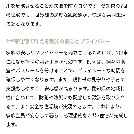
ルを反映させることが失敗を防ぐコツです。愛知県の2世
2世帯住宅の生活動線を最適化する工夫とは
帯住宅でも、世帯間の適度な距離感が、快適な共同生活
2世帯住宅の耐震・断熱対策で安心生活を実
の鍵となります。
現
家族構成に合わせた2世帯住宅の設計術
2世帯住宅で叶える家族の安心とプライバシー
家族構成別に考える2世帯住宅設計の基本
家族の安心とプライバシーを両立させるためには、2世帯
子育て世帯に最適な2世帯住宅の設計ポイン
住宅ならではの設計手法が有効です。例えば、個々の寝
ト
室やバスルームを分けることで、プライベートな時間を
高齢世帯に配慮した2世帯住宅の設計アイデ
確保しやすくなります。また、親世帯の見守りや子育て
ア
支援もしやすく、安心感が高まります。愛知県の地域特
ペットと暮らす2世帯住宅設計の工夫集
性に合わせて、防犯や防災にも配慮した設計を取り入れ
ると、より安全な住環境が実現できます。これにより、
2世帯住宅で変わる家族の過ごし方と設計術
家族全員が安心して暮らせる理想的な2世帯住宅が完成し
注文住宅で失敗しない2世帯プラン選び
ます。
注文住宅で後悔しない2世帯住宅プラン選択