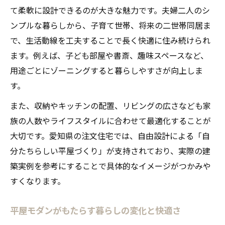
家族みんなが快適な平屋モダンの間取り提
て柔軟に設計できるのが大きな魅力です。夫婦二人のシ
案
ンプルな暮らしから、子育て世帯、将来の二世帯同居ま
子育てや高齢者にも優しい平屋モダン設計
で、生活動線を工夫することで長く快適に住み続けられ
ます。例えば、子ども部屋や書斎、趣味スペースなど、
家族の生活動線を考慮した平屋暮らしの工
用途ごとにゾーニングすると暮らしやすさが向上しま
夫
す。
家族団らんを楽しむ平屋モダンの空間づく
り
また、収納やキッチンの配置、リビングの広さなども家
家族構成に合わせた平屋モダンのデザイン
族の人数やライフスタイルに合わせて最適化することが
例
大切です。愛知県の注文住宅では、自由設計による「自
分たちらしい平屋づくり」が支持されており、実際の建
平屋を選ぶ理由とメリットを徹底解説
築実例を参考にすることで具体的なイメージがつかみや
平屋モダンが選ばれる理由とそのメリット
すくなります。
バリアフリーを実現する平屋モダンの特徴
平屋の省エネ性と快適性を両立する工夫
平屋モダンがもたらす暮らしの変化と快適さ
平屋モダンで叶う家族の安心安全な暮らし