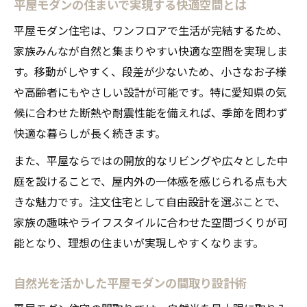
平屋モダンの住まいで実現する快適空間とは
愛知県で叶える平屋モダン住宅の魅力を解
平屋モダン住宅は、ワンフロアで生活が完結するため、
説
家族みんなが自然と集まりやすい快適な空間を実現しま
平屋ならではの暮らしやすさと愛知県の特
す。移動がしやすく、段差が少ないため、小さなお子様
色
や高齢者にもやさしい設計が可能です。特に愛知県の気
愛知県の気候に適した平屋モダンの工夫点
候に合わせた断熱や耐震性能を備えれば、季節を問わず
愛知県で人気の平屋モダン設計の特徴を紹
快適な暮らしが長く続きます。
介
また、平屋ならではの開放的なリビングや広々とした中
注文住宅で建てる平屋のメリットと注意点
庭を設けることで、屋内外の一体感を感じられる点も大
自然と調和する平屋デザインの工夫
きな魅力です。注文住宅として自由設計を選ぶことで、
平屋デザインで実現する自然との調和の秘
家族の趣味やライフスタイルに合わせた空間づくりが可
訣
能となり、理想の住まいが実現しやすくなります。
平屋モダン外観をおしゃれに仕上げる工夫
自然光を活かした平屋モダンの間取り設計術
点