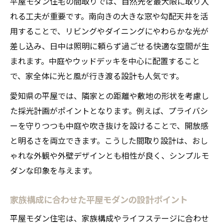
自然素材を活かした平屋モダンのアイデア
平屋モダン住宅の間取りでは、自然光を最大限に取り入
紹介
れる工夫が重要です。南向きの大きな窓や勾配天井を活
用することで、リビングやダイニングにやわらかな光が
採光や通風に配慮した平屋モダン設計のコ
差し込み、日中は照明に頼らず過ごせる快適な空間が生
ツ
まれます。中庭やウッドデッキを中心に配置すること
外壁や庭との一体感を演出する平屋モダン
で、家全体に光と風が行き渡る設計も人気です。
シンプルモダンな平屋の暮らし方ガイド
愛知県の平屋では、隣家との距離や敷地の形状を考慮し
シンプルモダンな平屋で快適に暮らす工夫
た採光計画がポイントとなります。例えば、プライバシ
平屋モダンの動線が暮らしを変える理由
ーを守りつつも中庭や吹き抜けを設けることで、開放感
無駄のない収納で実現する平屋モダン生活
と明るさを両立できます。こうした間取り設計は、おし
おしゃれと実用性を兼ねる平屋のインテリ
ゃれな外観や外壁デザインとも相性が良く、シンプルモ
ア
ダンな印象を与えます。
開放感あふれる平屋モダンのリビング活用
術
家族構成に合わせた平屋モダンの設計ポイント
家族で過ごす平屋ならではの心地よさ
平屋モダン住宅は、家族構成やライフステージに合わせ