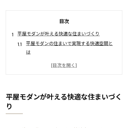
目次
平屋モダンが叶える快適な住まいづくり
平屋モダンの住まいで実現する快適空間と
は
自然光を活かした平屋モダンの間取り設計
術
家族構成に合わせた平屋モダンの設計ポイ
ント
平屋モダンが叶える快適な住まいづく
平屋モダンがもたらす暮らしの変化と快適
り
さ
平屋を選ぶ際のシンプルモダンな工夫事例
愛知県で理想の平屋に住む魅力とは