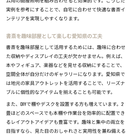
ム用の間接照明を組み合わせると効果的です。こうした
書斎の集中空間を実現するレイアウト方法
実例を参考にすることで、自宅に合わせて快適な書斎イ
趣味部屋兼用の書斎で毎日が充実する理由
ンテリアを実現しやすくなります。
快適な書斎レイアウトの考え方とは
書斎を趣味部屋として楽しむ愛知県の工夫
快適な書斎レイアウトを実現するポイント
書斎を趣味部屋として活用するためには、趣味に合わせ
書斎レイアウトで趣味も集中も叶える方法
た収納やディスプレイの工夫が欠かせません。例えば、
書斎空間を快適に使うレイアウト工夫集
本やフィギュア、楽器などを見せる収納にすることで、
書斎インテリアと家具配置の最適な考え方
空間全体が自分だけのギャラリーになります。愛知県で
趣味や仕事に最適な書斎レイアウトの秘訣
は地元の家具アウトレットを活用することで、リーズナ
ブルに個性的なアイテムを揃えることも可能です。
また、DIYで棚やデスクを設置する方も増えています。2
畳ほどのスペースでも本棚や作業台を効率的に配置でき
るレイアウトアイデアも豊富です。趣味と集中の両立を
目指すなら、見た目のおしゃれさと実用性を兼ね備える