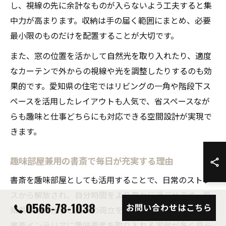
し、視線の先に余計なものが入らないよう工夫すると集
中力が高まります。収納は手の届く範囲にまとめ、必要
最小限のものだけを配置することが大切です。
また、窓の位置を活かして自然光を取り入れたり、適度
なカーテンで外からの視線や光を調整したりするのも効
果的です。愛知県の住宅ではリビングの一角や階段下ス
ペースを活用したレイアウトも人気で、省スペースなが
らも趣味と仕事どちらにも対応できる空間設計が実現で
きます。
趣味部屋兼用の書斎で毎日が充実する理由
書斎を趣味部屋としても活用することで、日常のストレ
スから解放され、自分時間をより豊かに過ごせます。愛
0566-78-1038
お問い合わせはこちら
知県でも、仕事と趣味の両立を目指す方が増えており、
書斎インテリアに趣味要素を取り入れる実例が多く見ら