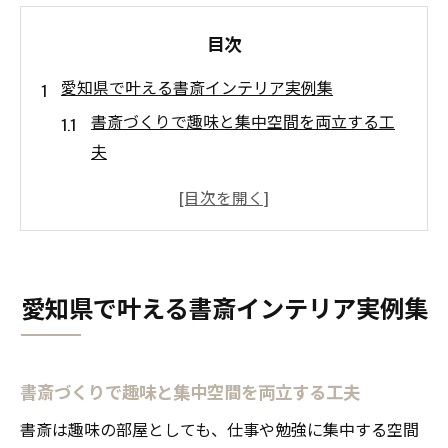
目次
愛知県で叶える書斎インテリア実例集
書斎づくりで趣味と集中空間を両立する工
夫
快適な書斎インテリアに役立つ実例アイデ
ア集
書斎を趣味部屋として楽しむ愛知県の工夫
限られた空間でも書斎が充実するレイアウ
愛知県で叶える書斎インテリア実例集
ト術
書斎インテリアで集中できる空間設計の実
践例
書斎づくりで趣味と集中空間を両立する工夫
趣味の部屋として書斎を楽しむコツ
書斎は趣味の部屋としても、仕事や勉強に集中する空間
書斎を趣味の部屋に変えるインテリア選び