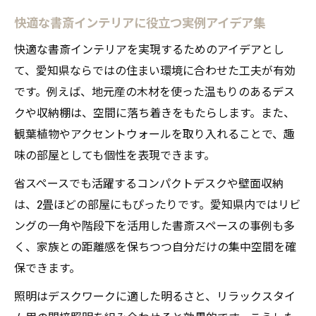
趣味も集中も叶える書斎インテリアの工夫
快適な書斎インテリアに役立つ実例アイデア集
おしゃれな2畳書斎に挑戦したい方へ
快適な書斎インテリアを実現するためのアイデアとし
2畳書斎をおしゃれに仕上げるインテリア術
て、愛知県ならではの住まい環境に合わせた工夫が有効
狭い空間でも快適な書斎を作るレイアウト
です。例えば、地元産の木材を使った温もりのあるデス
方法
クや収納棚は、空間に落ち着きをもたらします。また、
おしゃれな2畳書斎実現に役立つ収納アイデ
観葉植物やアクセントウォールを取り入れることで、趣
ア
味の部屋としても個性を表現できます。
2畳書斎で趣味と集中空間を両立させるコツ
省スペースでも活躍するコンパクトデスクや壁面収納
2畳書斎におすすめのインテリアアイテム
は、2畳ほどの部屋にもぴったりです。愛知県内ではリビ
書斎づくりで集中空間を手に入れる方法
ングの一角や階段下を活用した書斎スペースの事例も多
集中できる書斎を作るインテリア設計のコ
く、家族との距離感を保ちつつ自分だけの集中空間を確
ツ
保できます。
書斎空間で趣味も仕事も快適に楽しむ工夫
照明はデスクワークに適した明るさと、リラックスタイ
書斎づくりで集中力を高める家具選びとは