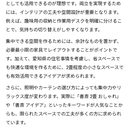
としても活用できるのが理想です。両立を実現するため
趣味に没頭できる書斎空間づくりの工夫
には、インテリアの工夫や空間設計が重要となります。
趣味と書斎を融合させる快適なレイアウト
例えば、趣味用の収納と作業用デスクを明確に分けるこ
術
とで、気持ちの切り替えがしやすくなります。
書斎インテリアで趣味時間がもっと充実す
集中できる空間を作るためには、余計なものを置かず、
る方法
必要最小限の家具でレイアウトすることがポイントで
趣味部屋として書斎を活用する収納のポイ
す。加えて、愛知県の住宅事情を考慮し、省スペースで
ント
も快適な環境を作るために、2畳程度の小さなスペースで
集中力が高まる書斎インテリアの秘訣
も有効活用できるアイデアが求められます。
集中できる書斎インテリアの配置と照明術
さらに、照明やカーテンの選び方によっても集中力やリ
書斎で集中力を高める家具選びと工夫
ラックス度が変わります。実際に「書斎 2畳 おしゃれ」
書斎インテリアで静かな空間を演出する方
や「書斎 アイデア」といったキーワードが人気なことか
法
らも、限られたスペースでの工夫が多くの方に求められ
ています。
集中空間を作るための書斎収納アイデア集