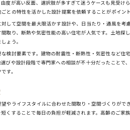
設計士とつくる自由設計デザインの進め方
自由度が高い反面、選択肢が多すぎて迷うケースも見受け
地ごとの特性を活かした設計提案を依頼することがポイン
注文住宅ならではの自由設計の魅力とは
完全自由設計で叶える注文住宅の楽しさ
に対して空間を最大限活かす設計や、日当たり・通風を考
注文住宅の自由設計がもたらす満足度の理由
す間取り、断熱や気密性能の高い住宅が人気です。土地探
ましょう。
愛知の工務店で実現する自由設計の強み
家族構成に合わせた自由設計の工夫ポイント
要な検討要素です。建物の耐震性・断熱性・気密性など住
地選びや設計段階で専門家への相談が不十分だったことで
注文住宅に最適な自由設計プランの考え方
ツです。
家族の暮らしに寄り添う設計アイデア集
自由設計で家族のライフスタイルを形にする
度
成長や変化に対応する自由設計の工夫例
二世帯やバリアフリー対応自由設計のアイデア
要望やライフスタイルに合わせた間取り・空間づくりがで
を短くすることで毎日の負担が軽減されます。高齢のご家
子育て世帯に最適な自由設計の間取り提案
趣味や在宅ワークに対応した自由設計空間