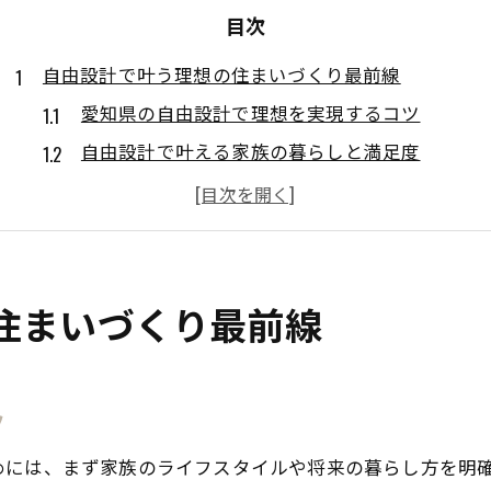
目次
自由設計で叶う理想の住まいづくり最前線
愛知県の自由設計で理想を実現するコツ
自由設計で叶える家族の暮らしと満足度
注文住宅と自由設計の違いを徹底解説
デザイン性と機能性を両立する自由設計術
愛知の土地条件を活かす自由設計の工夫
デザイン性高い家を自由設計で実現する方法
住まいづくり最前線
自由設計で映える最新住宅デザインの傾向
自由設計とデザイン性が生み出す快適空間
ツ
愛知県で人気の自由設計デザイン実例紹介
自由設計を活かした間取りと外観の工夫
めには、まず家族のライフスタイルや将来の暮らし方を明