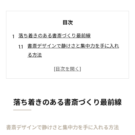
目次
落ち着きのある書斎づくり最前線
書斎デザインで静けさと集中力を手に入れ
る方法
愛知県の暮らしに合う書斎空間の工夫とは
こだわりの書斎が日常に与える効果を考え
る
書斎づくりで理想のプライベート空間を実
落ち着きのある書斎づくり最前線
現
書斎デザインで叶う高級感ある生活の始め
方
書斎デザインで静けさと集中力を手に入れる方法
趣味と仕事が調和する理想の書斎空間