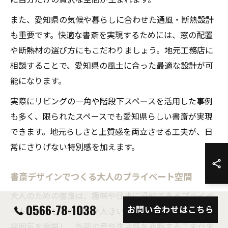
また、愛知県の気候や暮らしに合わせた通風・断熱設計
も重要です。快適な書斎を実現するためには、窓の配置
や断熱材の選び方にもこだわりましょう。地元工務店に
相談することで、愛知県の風土に合った最適な設計が可
能になります。
実際にリビングの一角や階段下スペースを活用した事例
も多く、限られたスペースでも愛知県らしい書斎が実現
できます。地元らしさと上質感を両立させる工夫が、日
常にさりげない特別感を加えます。
書斎デザインでつくる大人のプライベート空間
大人のための書斎は、趣味や仕事に没頭できるプライベ
0566-78-1038
お問い合わせはこちら
ート空間としての役割が大きいです。静かで落ち着いた
雰囲気を重視し、外部の音や生活感を遮断する工夫が求