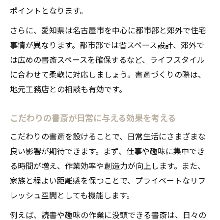
ト
ポイントとなります。
書斎空間に上質さを生む素材と照明の選び
さらに、愛知県は名古屋市を中心に都市部と郊外で住宅
方
事情が異なります。都市部では省スペース設計、郊外で
愛知県らしい書斎設計で日常に特別感をプ
は広めの書斎スペースを確保するなど、ライフスタイル
ラス
に合わせて柔軟に対応しましょう。書斎づくりの際は、
書斎デザインでつくる大人のプライベート
地元工務店との相談も有効です。
空間
こだわりの書斎が日常に与える効果を考える
機能美と高級感が調和する書斎設計の極意
限られたスペースで快適な書斎を実現
こだわりの書斎を設けることで、日常生活にさまざまな
良い影響が期待できます。まず、仕事や趣味に集中でき
狭い空間でも書斎デザインは工夫次第で快
る時間が増え、作業効率や創造力が向上します。また、
適に
家族と程よい距離感を保つことで、プライベートなリフ
階段下やリビング脇を活用した書斎アイデ
レッシュ空間としても機能します。
ア
収納を工夫した省スペース書斎設計のコツ
例えば、読書や趣味の作業に没頭できる書斎は、日々の