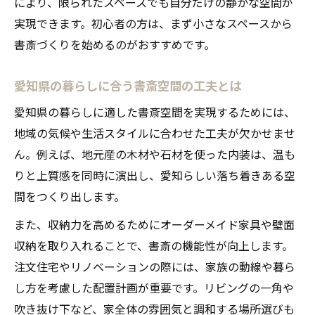
により、限られたスペースでも自分だけの静かな空間が
オーダーメイド家具で書斎デザインを格上
実現できます。初心者の方は、まず小さなスペースから
げ
書斎づくりを始めるのがおすすめです。
愛知県の住宅事情に合う書斎設計の工夫
自分だけの書斎を形にするための工夫
愛知県の暮らしに合う書斎空間の工夫とは
書斎の使い方に合わせたデザインの考え方
愛知県の暮らしに適した書斎空間を実現するためには、
限られたスペースで書斎を最大限活用する
地域の気候や生活スタイルに合わせた工夫が欠かせませ
方法
ん。例えば、地元産の木材や石材を使った内装は、温も
書斎づくりで重視したい収納と機能性の両
りと上質感を同時に演出し、愛知らしい落ち着きある空
立
間をつくり出します。
自分仕様の書斎デザインを実現する工夫集
また、収納力を高めるためにオーダーメイド家具や壁面
オーダーメイド書斎で理想の空間を手に入
収納を取り入れることで、書斎の機能性が向上します。
れる
注文住宅やリノベーションの際には、家族の動線や暮ら
高級感あふれる空間設計で書斎を満喫
し方を考慮した配置計画が重要です。リビングの一角や
高級感ある書斎を実現するデザインポイン
吹き抜け下など、家全体の雰囲気と調和する場所選びも