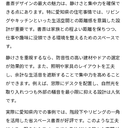
書斎デザインの最大の魅力は、静けさと集中力を確保で
書斎で趣味と仕事を両立させるレイアウト
きる点にあります。特に愛知県の住宅事情では、リビン
術
グやキッチンといった生活空間との距離感を意識した設
愛知県流の書斎デザインで快適ワーク＆趣
計が重要です。書斎は家族との程よい距離を保ちつつ、
味
仕事や趣味に没頭できる環境を整えるためのスペースで
書斎空間が集中力と創造性を高める理由
す。
リビング隣接の書斎活用で暮らしが変わる
静けさを重視するなら、防音性の高い建材やドアの選定
書斎の収納工夫で趣味道具も仕事道具も整
が効果的です。また、照明や家具のレイアウトを工夫
理
し、余計な生活音を遮断することで集中力を高めること
愛知県で叶える上質な書斎デザインのヒント
ができます。例えば、窓際にデスクを配置し、自然光を
取り入れつつも外部の騒音を最小限に抑える設計は人気
愛知県の素材を生かした書斎空間づくりの
です。
秘訣
書斎に高級感を与えるデザインアイデア集
実際に愛知県内での事例では、階段下やリビングの一角
注文住宅で叶える理想の書斎設計ポイント
を活用した省スペース書斎が好評です。このような工夫