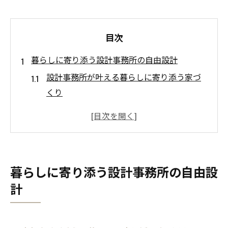
目次
暮らしに寄り添う設計事務所の自由設計
設計事務所が叶える暮らしに寄り添う家づ
くり
自由設計で実現する理想の住まいの工夫
設計事務所ならではの暮らし重視の提案力
こだわりを反映する自由設計の進め方
設計事務所選びで暮らしやすさを大切に
暮らしに寄り添う設計事務所の自由設
こだわり満載の家づくりを叶える秘訣
計
設計事務所と進めるこだわり家づくりのス
テップ