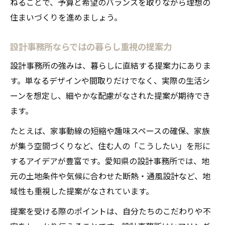
ねることで、予算と希望のバランスを取りながら理想の
家
住まいづくりを進めましょう。
自由設計が実現する日常を楽しむ住まい
家族の暮らし方に合う設計事務所の提案力
設計事務所ならではの暮らし重視の提案力
こだわりをかたちにする自由設計の魅力
設計事務所の強みは、暮らしに直結する提案力にありま
設計事務所とつくる暮らしにフィットする
す。単なるデザインや間取りだけでなく、実際の生活シ
家
ーンを想定し、細やかな配慮がなされた提案が期待でき
難しい土地条件も乗り越える自由設計の工夫
ます。
設計事務所の自由設計で土地条件を克服す
たとえば、家事動線の短縮や趣味スペースの確保、家族
る
が集う空間づくりなど、住む人の「こうしたい」を形に
変形地も設計事務所なら理想の家が叶う
するアイデアが豊富です。愛知県の設計事務所では、地
こだわりを守る難条件対応の自由設計例
元の土地条件や気候に合わせた断熱・通風設計など、地
設計事務所が提案する土地活用の工夫
域性も重視した提案がなされています。
自由設計×設計事務所で狭小地も快適に変え
提案を受ける際のポイントは、自分たちのこだわりや不
る