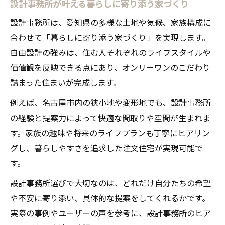
自由設計で叶える自分だけの住まいの魅力
設計事務所が叶える暮らしに寄り添う家づくり
オンリーワンの家づくりを深掘りする設計
設計事務所は、愛知県の多様な土地や気候、家族構成に
事務所
合わせて「暮らしに寄り添う家づくり」を実現します。
設計事務所が提案する細部へのこだわり実
自由設計の強みは、住む人それぞれのライフスタイルや
例
価値観を反映できる点にあり、オンリーワンのこだわり
家族の価値観を活かす自由設計のポイント
詰まった住まいが完成します。
設計事務所なら理想の住まいが実現する理由
例えば、名古屋市内の狭小地や変形地でも、設計事務所
設計事務所だからできる柔軟な住まいづく
の経験と提案力によって快適な間取りや空間が生まれま
り
す。家族の趣味や将来のライフプランも丁寧にヒアリン
グし、暮らしやすさを追求した注文住宅が実現可能で
自由設計で理想を形にする設計事務所の力
す。
こだわりと機能美を両立する設計事務所の
提案
設計事務所選びで大切なのは、どれだけ自分たちの希望
設計事務所が実現する唯一無二の家づくり
や不安に寄り添い、具体的な提案をしてくれるかです。
実際の事例やユーザーの声を参考に、設計事務所のヒア
豊富な経験が生きる設計事務所の自由設計