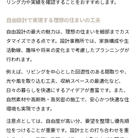
リング力や実績を確認することをおすすめします。
自由設計の家づくりに必要なヒアリング力とは
設計事務所のヒアリング力が家づくりを左
自由設計で実現する理想の住まいの工夫
右する
自由設計の最大の魅力は、理想の住まいを細部までカス
自由設計で満足度を高めるヒアリングの重
タマイズできる点です。設計事務所では、家族構成や生
要性
活動線、趣味や将来の変化まで考慮したプランニングが
設計事務所が深掘りする家族のライフスタ
行われます。
イル
例えば、リビングを中心とした回遊性のある間取りや、
こだわりを引き出すヒアリングの具体的手
光や風を取り込む工夫、収納スペースの最適化など、
法
日々の暮らしを快適にするアイデアが豊富です。また、
設計事務所の丁寧なヒアリングが叶える安
自然素材や高断熱・高気密の施工で、安心かつ快適な住
心感
環境も実現できます。
ライフスタイル反映の家を設計事務所で手に入
注意点としては、自由度が高い分、要望を整理し優先順
れる
位をつけることが重要です。設計士との打ち合わせを重
設計事務所で叶えるライフスタイル重視の