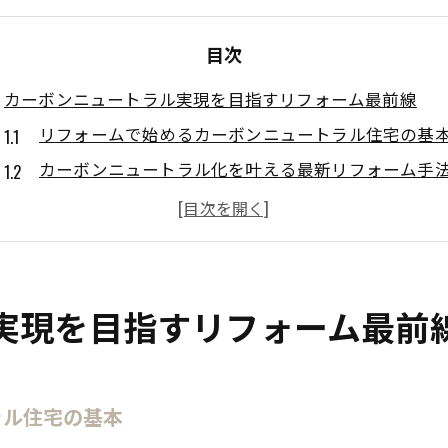
目次
カーボンニュートラル実現を目指すリフォーム最前線
リフォームで始めるカーボンニュートラル住宅の基
カーボンニュートラル化を叶える最新リフォーム手
温室効果ガス削減とリフォームの新たな関係性
リフォームの観点からみるカーボンニュートラル推
カーボンニュートラル実現へリフォームの役割とは
省エネ住宅へ導くリフォームと補助金の新潮流
実現を目指すリフォーム最前
リフォームと補助金で進める省エネ住宅の実現法
省エネリフォームと補助金活用の最新動向を解説
ラル住宅の基本
省エネ住宅化を促すリフォーム補助金の使い方