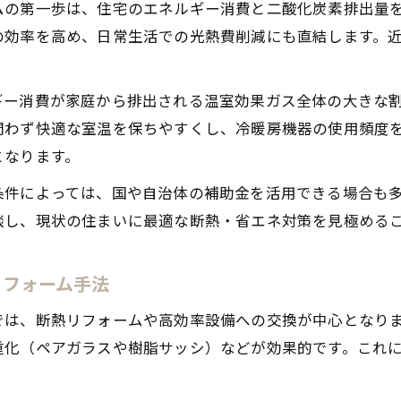
リフォーム補助金一覧を活用した省エネプラン
ムの第一歩は、住宅のエネルギー消費と二酸化炭素排出量
2025年以降の省エネリフォーム補助金事情
の効率を高め、日常生活での光熱費削減にも直結します。
断熱リフォームで実感する快適と光熱費削減の工夫
断熱リフォームで快適性とリフォーム効果を両立
ギー消費が家庭から排出される温室効果ガス全体の大きな
断熱リフォーム補助金を活用した費用削減術
わず快適な室温を保ちやすくし、冷暖房機器の使用頻度を
となります。
リフォームで光熱費を抑える断熱対策の選び方
環境省の断熱リフォーム補助金の特徴を解説
条件によっては、国や自治体の補助金を活用できる場合も
談し、現状の住まいに最適な断熱・省エネ対策を見極める
リフォームで得られる健康と省エネのメリット
リフォーム補助金を賢く活用した資産価値アップ術
リフォーム手法
リフォームで資産価値を高める補助金活用法
リフォーム補助金一覧から選ぶ賢い申請戦略
では、断熱リフォームや高効率設備への交換が中心となり
補助金を使ったリフォームが資産へ与える影響
重化（ペアガラスや樹脂サッシ）などが効果的です。これ
リフォーム補助金条件を理解して資産価値向上