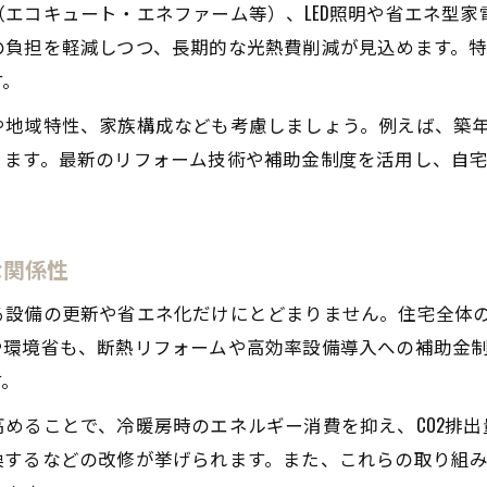
リフォームで長期的な資産価値維持を目指す方法
エコキュート・エネファーム等）、LED照明や省エネ型
の負担を軽減しつつ、長期的な光熱費削減が見込めます。
2025年以降のリフォーム補助金制度の最新動向
す。
2025年からのリフォーム補助金制度変更点を解説
リフォーム補助金2025いつからの情報をチェック
や地域特性、家族構成なども考慮しましょう。例えば、築
ります。最新のリフォーム技術や補助金制度を活用し、自
リフォーム補助金2026年の予想と準備ポイント
リフォームとカーボンニュートラル政策の今後
補助金制度の最新トレンドとリフォーム計画
な関係性
環境省や国土交通省の断熱リフォーム支援ポイント
る設備の更新や省エネ化だけにとどまりません。住宅全体
環境省の断熱リフォーム補助金活用の手順
や環境省も、断熱リフォームや高効率設備導入への補助金
国土交通省リフォーム補助金令和6年度の特徴
す。
断熱リフォーム補助金国の支援内容を比較解説
めることで、冷暖房時のエネルギー消費を抑え、CO2排
リフォームで使える省庁ごとの支援ポイント
換するなどの改修が挙げられます。また、これらの取り組
リフォーム補助金申請の注意点と実務アドバイス