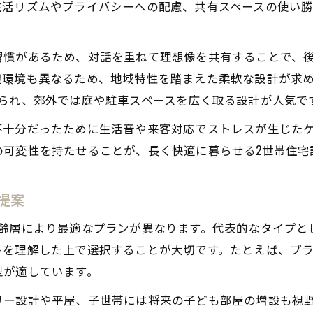
愛知県の住宅事情を踏まえた2世帯住宅の提案
生活リズムやプライバシーへの配慮、共有スペースの使い
生活動線を考慮した2世帯住宅づくり
2世帯住宅設計で動線を最適化するポイント
習慣があるため、対話を重ねて理想像を共有することで、
生活動線が快適な2世帯住宅の設計事例紹介
辺環境も異なるため、地域特性を踏まえた柔軟な設計が求
られ、郊外では庭や駐車スペースを広く取る設計が人気で
2世帯住宅で家事が楽になる動線計画の工夫
子育て・介護に配慮した2世帯住宅の動線設計
不十分だったために生活音や来客対応でストレスが生じた
の可変性を持たせることが、長く快適に暮らせる2世帯住宅
2世帯住宅注文で重視される生活動線の考え方
プライバシー確保が導く理想の間取り
提案
2世帯住宅設計で実現するプライバシー対策
二世帯住宅で両世帯が快適な間取り提案例
年齢層により最適なプランが異なります。代表的なタイプと
プライバシー重視の2世帯住宅間取りポイント
トを理解した上で選択することが大切です。たとえば、プ
型が適しています。
家族の安心を守る2世帯住宅設計の工夫
2世帯住宅注文時に考えるプライバシー設計
リー設計や平屋、子世帯には将来の子ども部屋の増設も視