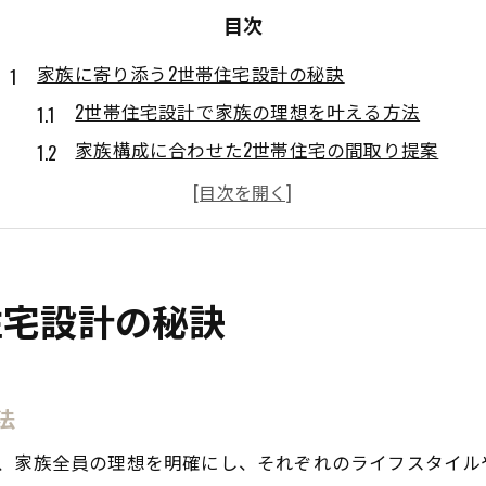
目次
家族に寄り添う2世帯住宅設計の秘訣
2世帯住宅設計で家族の理想を叶える方法
家族構成に合わせた2世帯住宅の間取り提案
愛知県の暮らしに合う2世帯住宅設計の工夫
2世帯住宅で快適な生活を実現する設計ポイント
2世帯住宅設計で家族の絆を深める間取りとは
愛知県で叶える快適2世帯住宅のコツ
住宅設計の秘訣
愛知県の地域特性を活かす2世帯住宅設計術
快適な2世帯住宅を愛知県で実現するコツ
法
愛知県で人気の2世帯住宅設計のトレンド
2世帯住宅設計で考える愛知県の気候と環境
は、家族全員の理想を明確にし、それぞれのライフスタイル