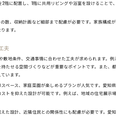
を2階に配置し、1階に共用リビングや浴室を設けることで
ローコストで実現する二世帯住宅の工夫
2世帯住宅設計でコストを抑える方法とは
ローコスト住宅で叶える2世帯住宅の工夫
りの数、収納計画など細部まで配慮が必要です。家族構成
なります。
無駄を省いた2世帯住宅設計のポイント紹介
2世帯住宅注文時に使えるローコストアイデア
工夫
愛知県で人気のローコスト2世帯住宅事例
快適共生を支える最新設計トレンド紹介
候や敷地条件、交通事情に合わせた工夫が求められます。例
を持たせる空間づくりなどが重要なポイントです。また、都
最新トレンドを取り入れた2世帯住宅設計
えています。
共生重視の2世帯住宅におすすめの設計法
2世帯住宅設計の最新技術と人気ポイント
車スペース、家庭菜園が楽しめるプランが人気です。愛知
コストを抑えた設計が可能です。例えば、地域の住宅展示場
快適な共生を目指す2世帯住宅の新提案
2世帯住宅注文時に知りたい設計トレンド
据えた設計、近隣住民との関係性にも配慮が必要です。愛