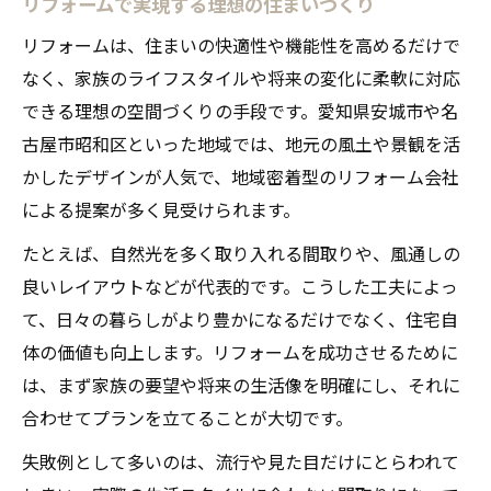
法
リフォームで実現する理想の住まいづくり
ライフステージ別リフォーム間取りの最適
リフォームは、住まいの快適性や機能性を高めるだけで
化
なく、家族のライフスタイルや将来の変化に柔軟に対応
働く環境に対応する間取りリフォームのコ
できる理想の空間づくりの手段です。愛知県安城市や名
ツ
古屋市昭和区といった地域では、地元の風土や景観を活
かしたデザインが人気で、地域密着型のリフォーム会社
子育て世代に人気の間取りリフォーム事例
による提案が多く見受けられます。
住まい改善を目指すリフォームの流れ
たとえば、自然光を多く取り入れる間取りや、風通しの
リフォームの流れと間取り見直しのポイン
良いレイアウトなどが代表的です。こうした工夫によっ
ト
て、日々の暮らしがより豊かになるだけでなく、住宅自
初めてでも安心できるリフォーム手順解説
体の価値も向上します。リフォームを成功させるために
相談から契約までのリフォームプロセス
は、まず家族の要望や将来の生活像を明確にし、それに
リフォームで後悔しないための事前確認点
合わせてプランを立てることが大切です。
間取り変更に伴うリフォームの注意事項
失敗例として多いのは、流行や見た目だけにとらわれて
快適生活をつくる間取り見直し方