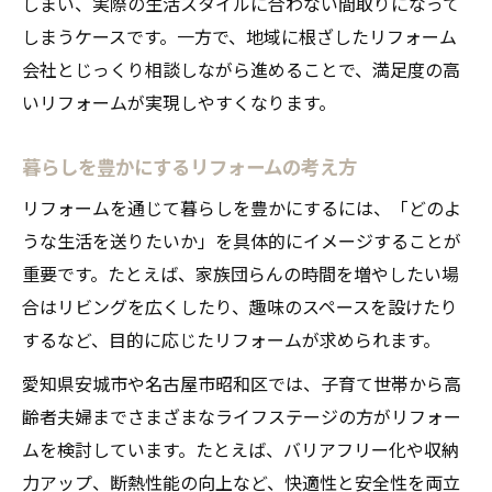
しまい、実際の生活スタイルに合わない間取りになって
リフォームで快適な間取りを実現するコツ
しまうケースです。一方で、地域に根ざしたリフォーム
住み心地を左右する間取り見直しの要点
会社とじっくり相談しながら進めることで、満足度の高
断熱や採光を考慮したリフォーム設計法
いリフォームが実現しやすくなります。
暮らしやすさを重視した間取りリフォーム
暮らしを豊かにするリフォームの考え方
収納力アップを叶える間取りリフォーム術
リフォーム会社選びの実践アドバイス
リフォームを通じて暮らしを豊かにするには、「どのよ
うな生活を送りたいか」を具体的にイメージすることが
信頼できるリフォーム会社の見極め方
重要です。たとえば、家族団らんの時間を増やしたい場
リフォーム会社選びで重視したいポイント
合はリビングを広くしたり、趣味のスペースを設けたり
会社の実績や口コミを活用した比較方法
するなど、目的に応じたリフォームが求められます。
間取り提案力で選ぶリフォーム会社の特徴
愛知県安城市や名古屋市昭和区では、子育て世帯から高
リフォーム会社との打ち合わせ成功術
齢者夫婦までさまざまなライフステージの方がリフォー
補助金活用でお得にリフォーム実現
ムを検討しています。たとえば、バリアフリー化や収納
リフォーム補助金を上手に活用する方法
力アップ、断熱性能の向上など、快適性と安全性を両立