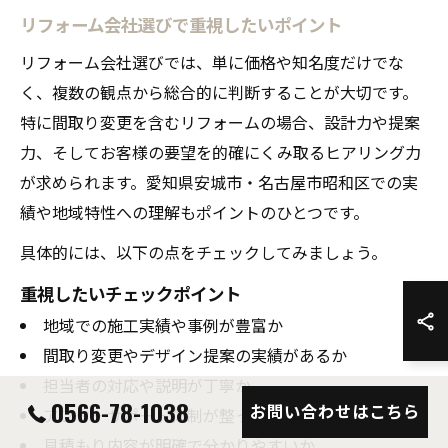
リフォーム会社選びで重視したいポイント
リフォーム会社選びでは、単に価格や知名度だけでな
く、複数の観点から総合的に判断することが大切です。
特に間取り変更を含むリフォームの場合、設計力や提案
力、そしてお客様の要望を的確にくみ取るヒアリング力
が求められます。愛知県安城市・名古屋市昭和区での実
績や地域特性への理解もポイントのひとつです。
具体的には、以下の点をチェックしてみましょう。
重視したいチェックポイント
地域での施工実績や事例が豊富か
間取り変更やデザイン提案の実績があるか
担当者の対応や説明が丁寧か
0566-78-1038
お問い合わせはこちら
アフターサポート体制が整っているか
見積もり内容が明確で分かりやすいか