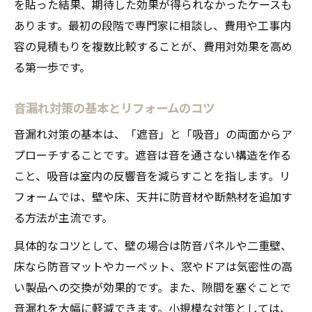
を貼った結果、期待した効果が得られなかったケースも
戸建てで活かせる防音リフォーム事例
あります。最初の段階で専門家に相談し、費用や工事内
容の見積もりを複数比較することが、費用対効果を高め
DIYでもできる手軽な防音リフォーム方法
る第一歩です。
リフォームDIYで始める防音対策の基本
手軽に実践できる防音リフォームアイデア
音漏れ対策の基本とリフォームのコツ
リフォーム初心者にもおすすめの防音方法
音漏れ対策の基本は、「遮音」と「吸音」の両面からア
防音リフォームDIYで費用を抑えるコツ
プローチすることです。遮音は音を通さない構造を作る
防音リフォームに役立つ簡単DIYテクニック
こと、吸音は室内の反響音を減らすことを指します。リ
補助金を活用した防音リフォーム成功の秘訣
フォームでは、壁や床、天井に防音材や断熱材を追加す
防音リフォームで補助金を賢く活用する方
る方法が主流です。
法
具体的なコツとして、壁の場合は防音パネルや二重壁、
リフォームと補助金利用で費用を抑えるコ
床なら防音マットやカーペット、窓やドアは気密性の高
ツ
い製品への交換が効果的です。また、隙間を塞ぐことで
補助金で防音リフォームがもっと身近に
音漏れを大幅に軽減できます。小規模な対策としては、