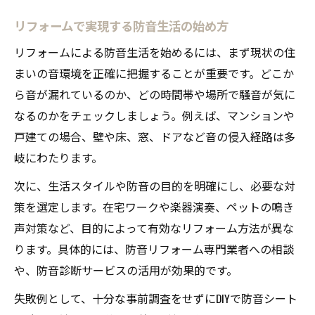
防音リフォームで重要なポイントを解説
リフォームで実現する防音生活の始め方
住まいの騒音を減らすリフォームの基本
リフォームで防音効果を高める具体策
リフォームによる防音生活を始めるには、まず現状の住
まいの音環境を正確に把握することが重要です。どこか
費用を抑えた防音リフォームのポイント
ら音が漏れているのか、どの時間帯や場所で騒音が気に
リフォームで防音効果を上げて費用節約
なるのかをチェックしましょう。例えば、マンションや
費用対効果に優れた防音リフォーム術
戸建ての場合、壁や床、窓、ドアなど音の侵入経路は多
リフォーム費用を抑える防音対策の選び方
岐にわたります。
防音リフォーム費用の抑え方と具体例
次に、生活スタイルや防音の目的を明確にし、必要な対
手軽に始める費用重視の防音リフォーム
策を選定します。在宅ワークや楽器演奏、ペットの鳴き
マンション・戸建て別防音リフォーム対策
声対策など、目的によって有効なリフォーム方法が異な
リフォームで変わるマンションの防音対策
ります。具体的には、防音リフォーム専門業者への相談
戸建ての防音リフォーム成功ポイント
や、防音診断サービスの活用が効果的です。
住まい別リフォームの防音対策を徹底比較
失敗例として、十分な事前調査をせずにDIYで防音シート
マンション向け防音リフォームの注意点