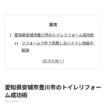
目次
愛知県安城市豊川市のトイレリフォーム成功術
リフォームで叶う失敗しないトイレ改装の
秘訣
愛知県で選ばれるリフォーム事例のご紹介
リフォーム業者選びで重要なポイントとは
地域特性を活かしたトイレリフォームの工
夫
愛知県安城市豊川市のトイレリフォー
リフォームで快適トイレ空間を作るコツ
ム成功術
リフォームで実現する快適なトイレ空間へ
リフォームで快適トイレを実現する工夫