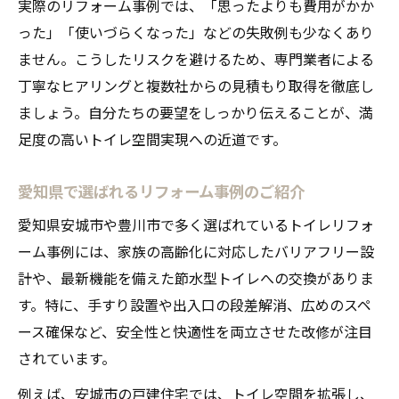
実際のリフォーム事例では、「思ったよりも費用がかか
リフォームで叶える安心トイレのポイント
った」「使いづらくなった」などの失敗例も少なくあり
高齢者も安心なトイレリフォームの工夫
ません。こうしたリスクを避けるため、専門業者による
リフォーム後の安全性を高める設計とは
丁寧なヒアリングと複数社からの見積もり取得を徹底し
衛生面を考慮したリフォームの重要性
ましょう。自分たちの要望をしっかり伝えることが、満
家族みんなが安心できる設備選びのコツ
足度の高いトイレ空間実現への近道です。
家族にやさしいリフォーム選びのコツ
愛知県で選ばれるリフォーム事例のご紹介
家族構成に合ったリフォームの進め方
愛知県安城市や豊川市で多く選ばれているトイレリフォ
子供や高齢者に優しいトイレリフォーム
ーム事例には、家族の高齢化に対応したバリアフリー設
リフォームで家族の負担を減らす工夫
計や、最新機能を備えた節水型トイレへの交換がありま
家族みんなが満足するリフォーム計画
す。特に、手すり設置や出入口の段差解消、広めのスペ
リフォーム業者との打ち合わせの注意点
ース確保など、安全性と快適性を両立させた改修が注目
豊川市安城市でのリフォーム補助金活用法
されています。
リフォーム補助金の申請手順とポイント
例えば、安城市の戸建住宅では、トイレ空間を拡張し、