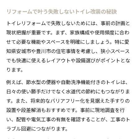
使いやすさを追求したトイレリフォーム提
リフォームで叶う失敗しないトイレ改装の秘訣
案
トイレリフォームで失敗しないためには、事前の計画と
リフォームで叶える家族みんなの快適空間
現状把握が重要です。まず、家族構成や使用頻度に合わ
トイレのリフォームで生活の質を高める方
せて必要な機能やスペースを明確にしましょう。特に愛
法
知県安城市や豊川市の住宅事情を考慮し、狭小スペース
リフォーム後のトイレ掃除が楽になる秘訣
でも快適に使えるレイアウトや設備選びがポイントとな
ります。
バリアフリーなトイレ改修を考えるなら今
バリアフリーリフォームの基礎知識と流れ
例えば、節水型の便器や自動洗浄機能付きのトイレは、
日々の使い勝手だけでなく水道代の節約にもつながりま
家族にやさしいバリアフリー設計のコツ
す。また、将来的なバリアフリー化を見据えた手すりの
リフォームで安心安全なトイレ空間を実現
設置や段差解消もおすすめです。事前に現地調査を行
手すり設置や段差解消のリフォーム事例
い、配管や電気工事の有無を確認することが、工事のト
バリアフリーリフォームの補助金活用法
ラブル回避につながります。
安心できるトイレ空間をリフォームで叶える