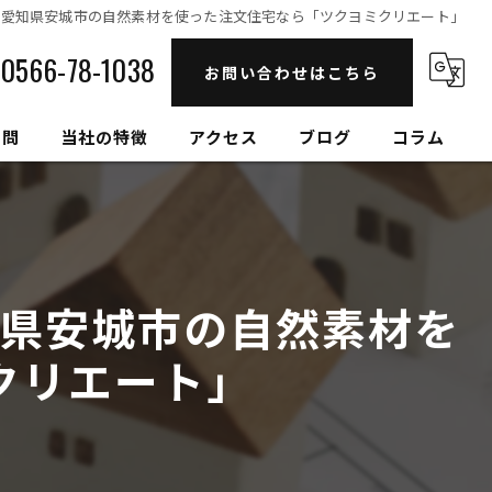
愛知県安城市の自然素材を使った注文住宅なら「ツクヨミクリエート」
0566-78-1038
お問い合わせはこちら
質問
当社の特徴
アクセス
ブログ
コラム
自然素材
高性能
県安城市の自然素材を
セルロースファイバー
クリエート」
健康住宅
和モダン