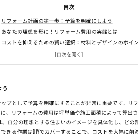
目次
リフォーム計画の第一歩：予算を明確にしよう
あなたの理想を形に！リフォーム費用の実態とは
コストを抑えるための賢い選択：材料とデザインのポイ
リフォームのメリットとデメリットを徹底分析
安心してリフォームを進めるための重要な留意点
理想の住まいを実現するための成功事例紹介
リフォームを通じて理想の暮らしを手に入れる方法
よう
テップとして予算を明確にすることが非常に重要です。リ
的に、リフォームの費用は坪単価や施工面積によって算出
ずは、自分の理想とする住まいのイメージを具体化し、どの
できる作業はDIYでカバーすることで、コストを大幅に削