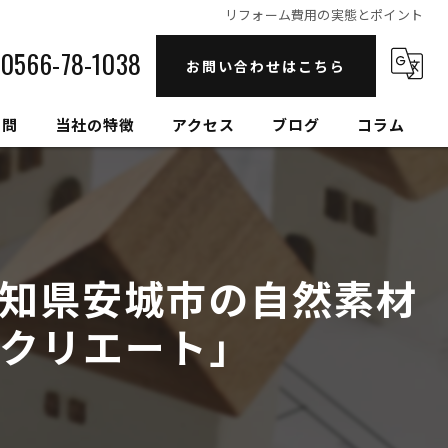
リフォーム費用の実態とポイント
0566-78-1038
お問い合わせはこちら
質問
当社の特徴
アクセス
ブログ
コラム
自然素材
高性能
知県安城市の自然素材
セルロースファイバー
クリエート」
健康住宅
和モダン