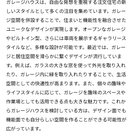
ガレージハウスは、自由な発想を重視する注文住宅の新
選び方のポイントを徹底解説！自分に合ったガ
しいスタイルとして多くの注目を集めています。ガレー
レージハウスとは
ジ空間を併設することで、住まいと機能性を融合させた
ガレージハウスで実現する豊かな生活：あなた
ユニークなデザインが実現します。オープンなガレージ
の夢の住まいを手に入れよう
やビルトイン型、さらには車両を展示するギャラリース
タイルなど、多様な設計が可能です。最近では、ガレー
ジと居住空間を滑らかに繋ぐデザインが流行していま
す。例えば、ガラスの大きな窓を使って外光を取り入れ
たり、ガレージ内に緑を取り入れたりすることで、生活
空間としての快適性が高まります。また、個々の趣味や
ライフスタイルに応じて、ガレージを趣味のスペースや
作業場としても活用できる点も大きな魅力です。これか
らガレージハウスを検討している方は、デザイン面でも
機能面でも自分らしい空間を作ることができる可能性が
広がっています。