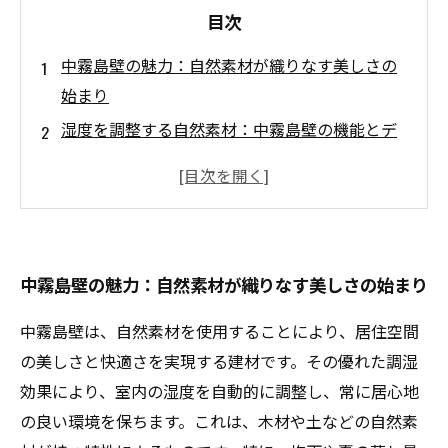
目次
中霧島壁の魅力：自然素材が織りなす美しさの
始まり
湿度を調整する自然素材：中霧島壁の機能とデ
ザイン
住まいの快適さを追求する：中霧島壁がもたら
す変化
和風からモダンまで：多様なスタイルにフィッ
中霧島壁の魅力：自然素材が織りなす美しさの始まり
トする中霧島壁
理想の住まいを実現するための中霧島壁の活用
中霧島壁は、自然素材を使用することにより、居住空間
方法
の美しさと快適さを実現する建材です。その優れた調湿
建築家が語る！中霧島壁のデザイン性と調湿効
効果により、室内の湿度を自動的に調整し、常に居心地
果の関係
の良い環境を保ちます。これは、木材や土などの自然素