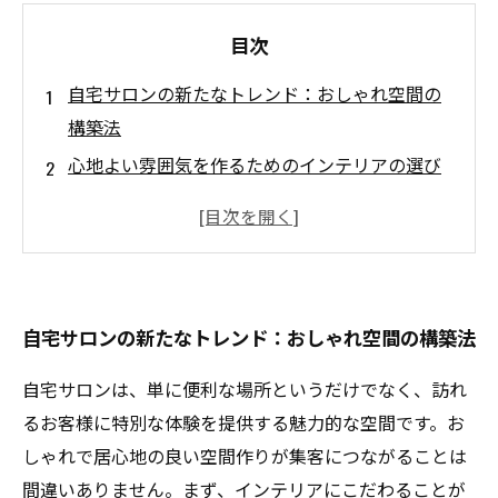
目次
自宅サロンの新たなトレンド：おしゃれ空間の
構築法
心地よい雰囲気を作るためのインテリアの選び
方
お客様を惹きつける！集客のための実践的な工
夫
周囲との調和を考慮したデザインの重要性
自宅サロンの新たなトレンド：おしゃれ空間の構築法
成功する自宅サロンの秘訣：独自性と居心地の
良さ
自宅サロンは、単に便利な場所というだけでなく、訪れ
実際の事例から学ぶ！おしゃれな空間作りのポ
るお客様に特別な体験を提供する魅力的な空間です。お
イント
しゃれで居心地の良い空間作りが集客につながることは
自宅サロンの未来：魅力的な空間を手に入れる
間違いありません。まず、インテリアにこだわることが