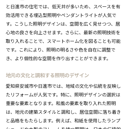
と日進市の住宅では、低天井が多いため、スペースを有
ツクヨミクリエートが提案する照明を活用した
効活用できる埋込型照明やペンダントライトが人気で
リフォームアイデア
す。こうした照明デザインは、空間を広く見せつつ、居
専門家が勧める最新の照明トレンド
心地の良さを向上させます。さらに、最新の照明技術を
快適さを追求するための照明アイデア
取り入れることで、スマートホーム化を図ることも可能
実際の施工事例から学ぶ照明効果
です。これにより、照明の明るさや色を自在に調整で
住宅全体の統一感をもたらす照明デザイン
き、より個性的な空間を作り出すことができます。
長期的な視点で考える照明計画
地元の文化と調和する照明のデザイン
ユーザーの声を反映した照明の活用事例
自然光と人工光のバランスで快適な住まい作り
愛知県安城市や日進市では、地域の文化や伝統を反映し
を目指す
たリフォームが人気です。特に、照明デザインの選択は
朝夕の光を活かした照明配置
重要な要素となります。和風の要素を取り入れた照明
は、地元の建築スタイルと調和し、居住空間に落ち着き
自然光を取り入れるための窓設計
と品格をもたらします。例えば、和紙を使用したランプ
人工光で補う夜間の明るさ戦略
シェードや木製のフレームを持つ照明は、日本の伝統的