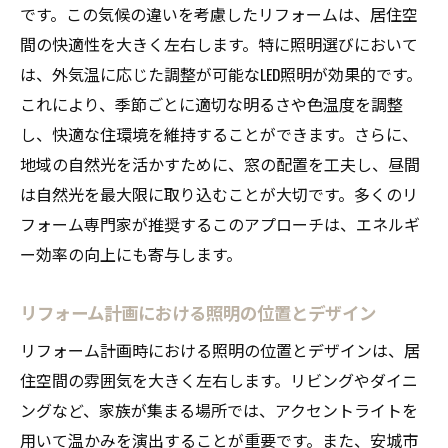
LED照明で実現する現代的な空間
です。この気候の違いを考慮したリフォームは、居住空
調光機能を用いた柔軟な明るさ調整
間の快適性を大きく左右します。特に照明選びにおいて
は、外気温に応じた調整が可能なLED照明が効果的です。
シーンに合わせた照明コントロールのヒン
これにより、季節ごとに適切な明るさや色温度を調整
ト
し、快適な住環境を維持することができます。さらに、
家具と調和する照明配置の工夫
地域の自然光を活かすために、窓の配置を工夫し、昼間
地元特性を活かした照明プランで理想のリフォ
は自然光を最大限に取り込むことが大切です。多くのリ
ームを実現
フォーム専門家が推奨するこのアプローチは、エネルギ
地域の伝統を取り入れた照明デザイン
ー効率の向上にも寄与します。
地元の素材を活用した照明器具の選び方
コミュニティのイベントに対応する照明計
リフォーム計画における照明の位置とデザイン
画
リフォーム計画時における照明の位置とデザインは、居
季節ごとの日照時間に合わせた照明配置
住空間の雰囲気を大きく左右します。リビングやダイニ
地域特有の景観に溶け込む照明設計
ングなど、家族が集まる場所では、アクセントライトを
地元の文化を反映した照明効果の演出
用いて温かみを演出することが重要です。また、安城市