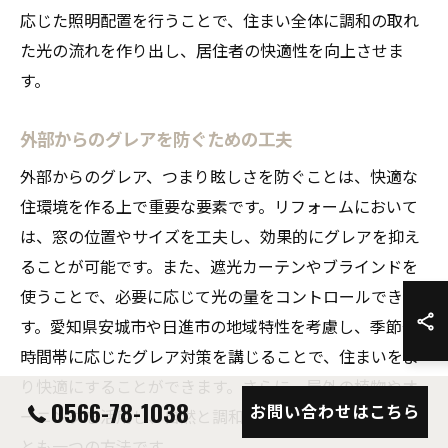
応じた照明配置を行うことで、住まい全体に調和の取れ
た光の流れを作り出し、居住者の快適性を向上させま
す。
外部からのグレアを防ぐための工夫
外部からのグレア、つまり眩しさを防ぐことは、快適な
住環境を作る上で重要な要素です。リフォームにおいて
は、窓の位置やサイズを工夫し、効果的にグレアを抑え
ることが可能です。また、遮光カーテンやブラインドを
使うことで、必要に応じて光の量をコントロールできま
す。愛知県安城市や日進市の地域特性を考慮し、季節や
時間帯に応じたグレア対策を講じることで、住まいをよ
り快適にすることができます。さらに、屋外の植物やオ
0566-78-1038
お問い合わせはこちら
ーニングを活用し、自然と調和した光環境を作り出すこ
とも一つの方法です。