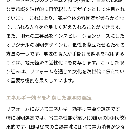
住まい全体の光の流れを考慮した設計
な美意識を現代的に再解釈したデザインとして注目され
外部からのグレアを防ぐための工夫
ています。これにより、部屋全体の雰囲気が柔らかくな
エコな住まいを実現する照明システム
り、訪れる人々を心地よく迎え入れることができます。
アートデコスタイルに合う照明選びで空間の魅
また、地元の工芸品をインスピレーションソースにした
力を引き出す
オリジナルの照明デザインも、個性を際立たせるための
アートデコと調和する装飾的な照明器具
方法の一つです。地域の職人が手掛ける照明を採用する
ことは、地元経済の活性化にも寄与します。こうした取
色温度を調整した空間演出
り組みは、リフォームを通じて文化を次世代に伝えてい
アートデコスタイルを引き立てる間接照明
く重要な役割を果たしています。
個性的な照明デザインでユニークな空間に
素材の質感を活かした照明の利用法
エネルギー効率を考慮した照明の選定
アートデコにふさわしい照明の配置ポイン
リフォームにおいてエネルギー効率は重要な課題です。
ト
特に照明選定では、省エネ性能が高いLED照明の採用が効
調光機能を活用した時間帯に応じた雰囲気作り
果的です。LEDは従来の白熱電球に比べて電力消費が少な
のポイント