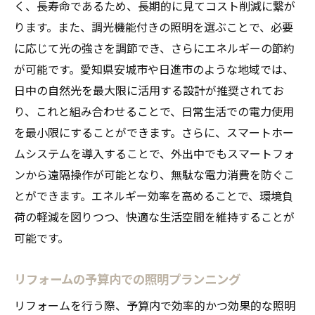
く、長寿命であるため、長期的に見てコスト削減に繋が
一日の流れに合わせた照明プログラム
ります。また、調光機能付きの照明を選ぶことで、必要
調光機能で作るリラックス空間
に応じて光の強さを調節でき、さらにエネルギーの節約
時間帯別の明るさ調整による快適性アップ
が可能です。愛知県安城市や日進市のような地域では、
日中の自然光を最大限に活用する設計が推奨されてお
異なるシーンに応じた照明の使い分け
り、これと組み合わせることで、日常生活での電力使用
機能性とデザイン性を両立する調光システ
を最小限にすることができます。さらに、スマートホー
ム
ムシステムを導入することで、外出中でもスマートフォ
季節に応じた調光テクニック
ンから遠隔操作が可能となり、無駄な電力消費を防ぐこ
愛知県安城市・日進市のリフォームで暮らしの
とができます。エネルギー効率を高めることで、環境負
質を高める照明活用術
荷の軽減を図りつつ、快適な生活空間を維持することが
健康的な生活を支える照明の工夫
可能です。
エネルギー効率を高める照明選択
地域特有のライフスタイルに合わせた照明
リフォームの予算内での照明プランニング
日常生活を豊かにするための照明の活用法
リフォームを行う際、予算内で効率的かつ効果的な照明