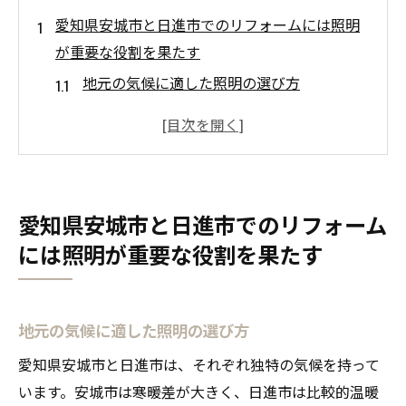
愛知県安城市と日進市でのリフォームには照明
が重要な役割を果たす
地元の気候に適した照明の選び方
リフォーム計画における照明の位置とデザ
イン
地元の文化と調和する照明のデザイン
エネルギー効率を考慮した照明の選定
愛知県安城市と日進市でのリフォーム
リフォームの予算内での照明プランニング
には照明が重要な役割を果たす
地域特有の建物スタイルに合った照明
照明を活かしたリフォームで居心地の良い空間
を実現する方法
地元の気候に適した照明の選び方
自然光を最大限に活かす窓配置
愛知県安城市と日進市は、それぞれ独特の気候を持って
間接照明を活用した暖かい雰囲気作り
います。安城市は寒暖差が大きく、日進市は比較的温暖