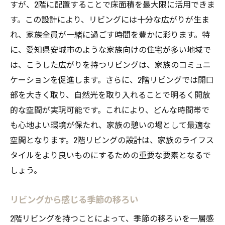
すが、2階に配置することで床面積を最大限に活用できま
ホームパーティーを楽しむための工夫
す。この設計により、リビングには十分な広がりが生ま
リビングで育む家族の絆
れ、家族全員が一緒に過ごす時間を豊かに彩ります。特
に、愛知県安城市のような家族向けの住宅が多い地域で
日常の中にある非日常の楽しみ方
は、こうした広がりを持つリビングは、家族のコミュニ
家族のライフスタイルに合ったリビング設
ケーションを促進します。さらに、2階リビングでは開口
計
部を大きく取り、自然光を取り入れることで明るく開放
的な空間が実現可能です。これにより、どんな時間帯で
も心地よい環境が保たれ、家族の憩いの場として最適な
空間となります。2階リビングの設計は、家族のライフス
タイルをより良いものにするための重要な要素となるで
しょう。
リビングから感じる季節の移ろい
2階リビングを持つことによって、季節の移ろいを一層感