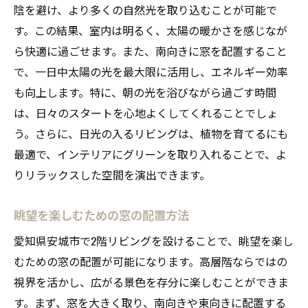
陰を避け、より多くの自然光を取り込むことが可能で
防犯対策とデザインを両立させる工夫
す。この結果、室内は明るく、太陽の暖かさを感じなが
2階リビングがもたらす日常の癒しと静寂
ら快適に過ごせます。また、南向きに窓を配置すること
静かな時間を過ごせるリビングの魅力
で、一日中太陽の光を最大限に活用し、エネルギー効率
ストレスを和らげるインテリアの選び方
も向上します。特に、朝の光を浴びながら過ごす時間
自然との調和を感じるリビング空間
は、日々のスタートを心地よくしてくれることでしょ
癒しの音楽を楽しむための音響設計
う。さらに、日光の入るリビングは、植物を育てるにも
最適で、インテリアにグリーンを取り入れることで、よ
家族の団らんを支えるリラックススペース
りリラックスした空間を演出できます。
心を落ち着ける照明の効果
家族の安全を守る2階リビングの魅力とは
眺望を楽しむための窓の配置方法
防犯面で優れる2階リビングの理由
愛知県安城市で2階リビングを設けることで、眺望を楽し
安心して子供を遊ばせられる空間
むための窓の配置が可能になります。高層階ならではの
災害時における2階リビングの利点
視界を活かし、広がる景色を存分に楽しむことができま
ペットと暮らすための安全設計
す。まず、窓を大きく取り、南向きや東向きに配置する