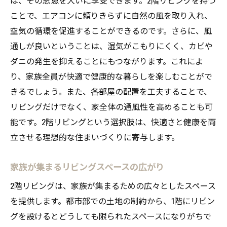
プライバシーを守るためのフェンス設置
ことで、エアコンに頼りきらずに自然の風を取り入れ、
隣家との距離を活かした設計
空気の循環を促進することができるのです。さらに、風
眺望を楽しむためのバルコニー活用法
通しが良いということは、湿気がこもりにくく、カビや
自然と調和する外観デザイン
ダニの発生を抑えることにもつながります。これによ
愛知県安城市での2階リビングがもたらす安心感
り、家族全員が快適で健康的な暮らしを楽しむことがで
地域特性を活かした建築プラン
きるでしょう。また、各部屋の配置を工夫することで、
地元の気候に適したリビング設計
リビングだけでなく、家全体の通風性を高めることも可
能です。2階リビングという選択肢は、快適さと健康を両
災害に強い家づくりのポイント
立させる理想的な住まいづくりに寄与します。
地域コミュニティとのつながりを活かす
安心を支える地元業者の選び方
家族が集まるリビングスペースの広がり
安城市での快適な暮らしを実現する工夫
2階リビングは、家族が集まるための広々としたスペース
2階リビングで楽しむ家族の時間とその価値
を提供します。都市部での土地の制約から、1階にリビン
家族が集う時間を豊かにする空間
グを設けるとどうしても限られたスペースになりがちで
子供の成長を見守るリビングの役割