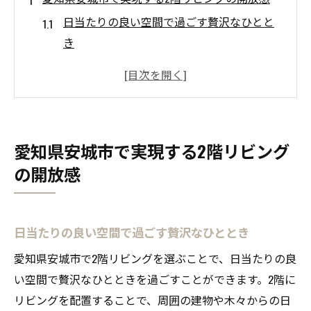
日当たりの良い空間で過ごす贅沢なひとと
き
眺望を楽しむための窓の配置方法
2階リビングならではの風通しの良さ
家族が集まるリビングスペースの広がり
リビングから感じる季節の移ろい
愛知県安城市で実現する2階リビング
家具配置で広がるコーディネートの可能性
の開放感
防犯対策としての2階リビングの効果的な配置
2階リビングで実現する安全な暮らし
日当たりの良い空間で過ごす贅沢なひととき
プライバシーを守るための設計ポイント
不審者の侵入を防ぐ窓の配置
愛知県安城市で2階リビングを選ぶことで、日当たりの良
セキュリティ強化に役立つ設備
い空間で贅沢なひとときを過ごすことができます。2階に
リビングを配置することで、周囲の建物や木々からの日
安心して暮らせる家づくりの秘訣