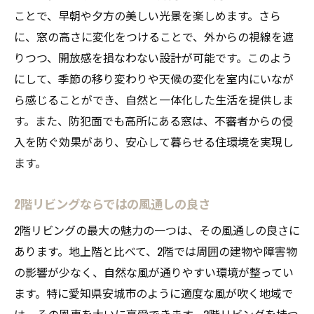
日常の安全を支える設備の導入
ことで、早朝や夕方の美しい光景を楽しめます。さら
家族の絆を深めるリビングの役割
に、窓の高さに変化をつけることで、外からの視線を遮
りつつ、開放感を損なわない設計が可能です。このよう
都市生活に最適な2階リビングの空間活用術
にして、季節の移り変わりや天候の変化を室内にいなが
限られた敷地を有効活用するレイアウト
ら感じることができ、自然と一体化した生活を提供しま
多目的に使えるリビングのアイデア
す。また、防犯面でも高所にある窓は、不審者からの侵
都会の喧騒を忘れる静寂空間の工夫
入を防ぐ効果があり、安心して暮らせる住環境を実現し
開放感を活かした収納術
ます。
リビングを中心とした動線設計
スマートホーム化で快適な暮らし
2階リビングならではの風通しの良さ
眺望とプライバシーを両立する2階リビングの設
2階リビングの最大の魅力の一つは、その風通しの良さに
計法
あります。地上階と比べて、2階では周囲の建物や障害物
視界を遮らない窓ガラスの選び方
の影響が少なく、自然な風が通りやすい環境が整ってい
ます。特に愛知県安城市のように適度な風が吹く地域で
外部から視線を守るカーテンの工夫
は、その恩恵を大いに享受できます。2階リビングを持つ