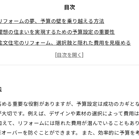
目次
リフォームの夢、予算の壁を乗り越える方法
理想の住まいを実現するための予算設定の重要性
注文住宅のリフォーム、選択肢と隠れた費用を見極める
効率的な予算編成のステップ: 家族のライフスタイルを考
後悔しないリフォームのための費用対効果の選択
未来のニーズを視野に入れたリフォームプランの考案
リフォーム成功の秘訣: 計画から実行までの全体像
法
高める重要な役割がありますが、予算設定は成功のカギと
が大切です。例えば、デザインや素材の選択によって費用
加えて、リフォームには隠れた費用が潜んでいることもあ
算オーバーを防ぐことができます。 また、効率的に予算を