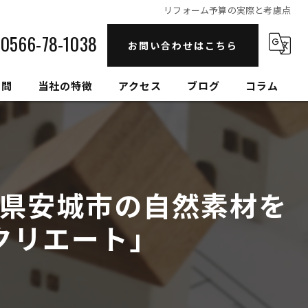
リフォーム予算の実際と考慮点
0566-78-1038
お問い合わせはこちら
質問
当社の特徴
アクセス
ブログ
コラム
自然素材
高性能
県安城市の自然素材を
セルロースファイバー
クリエート」
健康住宅
和モダン