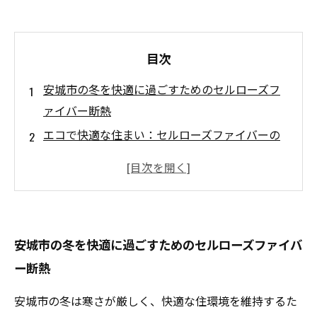
目次
安城市の冬を快適に過ごすためのセルローズフ
ァイバー断熱
エコで快適な住まい：セルローズファイバーの
魅力とは？
夏の暑さを乗り切る！セルローズファイバーの
断熱性能
静かな環境作りをサポートするセルローズファ
安城市の冬を快適に過ごすためのセルローズファイバ
イバー断熱
ー断熱
光熱費削減と快適性を両立：セルローズファイ
バーのメリット
安城市の冬は寒さが厳しく、快適な住環境を維持するた
持続可能な未来を見据えた断熱材選び：セルロ